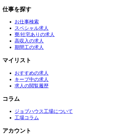
仕事を探す
お仕事検索
スペシャル求人
寮/社宅ありの求人
高収入の求人
期間工の求人
マイリスト
おすすめの求人
キープ中の求人
求人の閲覧履歴
コラム
ジョブハウス工場について
工場コラム
アカウント