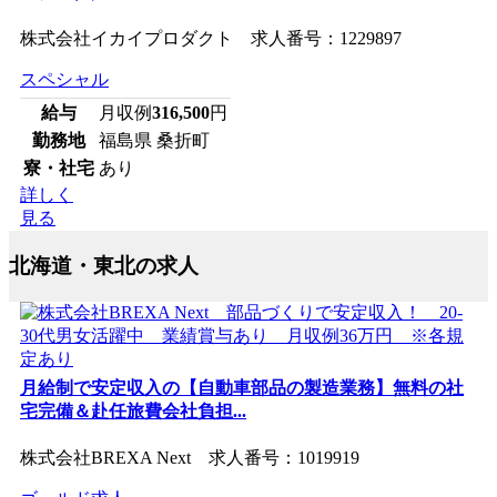
株式会社イカイプロダクト 求人番号：1229897
スペシャル
給与
月収例
316,500
円
勤務地
福島県 桑折町
寮・社宅
あり
詳しく
見る
北海道・東北の求人
月給制で安定収入の【自動車部品の製造業務】無料の社
宅完備＆赴任旅費会社負担...
株式会社BREXA Next 求人番号：1019919