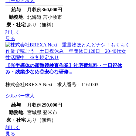
ゴールド求人
給与
月収例
360,000
円
勤務地
北海道 苫小牧市
寮・社宅
あり（無料）
詳しく
見る
【光半導体の顕微鏡検査作業】社宅費無料・土日祝休
み・残業少なめ◎安心な研修...
株式会社BREXA Next 求人番号：1161003
シルバー求人
給与
月収例
290,000
円
勤務地
宮城県 登米市
寮・社宅
あり（無料）
詳しく
見る