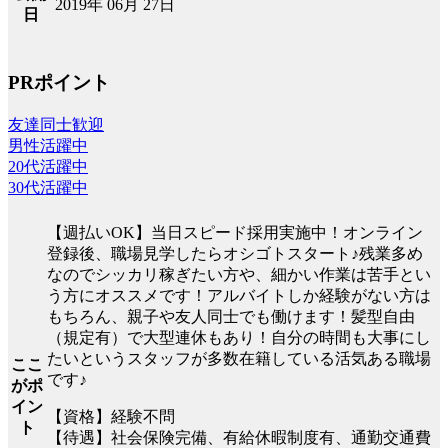
2019年 06月 27日
日
PRポイント
友達同士歓迎
男性活躍中
20代活躍中
30代活躍中
【週払いOK】当日スピード採用実施中！オンライン
登録後、職場見学したらオシゴトスタート♪残業多め
なのでシッカリ稼ぎたい方や、細かい作業は苦手とい
う方にオススメです！アルバイトしか経験がない方は
もちろん、親子や友人同士でも働けます！髪型自由
（規定有）で大型連休もあり！自分の時間も大事にし
たいというスタッフが多数在籍している活気ある職場
ここ
です♪
がポ
イン
【資格】経験不問
ト
【待遇】社会保険完備、有給休暇制度有、通勤交通費