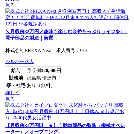
見る
＼月収例32万円／趣味も楽しむ余裕たっぷりライフを♪｜
電子部品の製造｜実質...
株式会社BREXA Next 求人番号：913
シルバー求人
給与
月収例
320,000
円
勤務地
福島県 伊達市
寮・社宅
あり（無料）
詳しく
見る
【月収例31万円以上★】自動車部品の製造（機械オペレ
ーター）／オープニング...