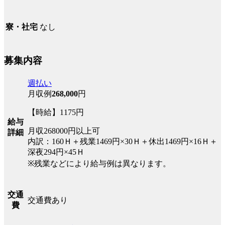
なし
寮・社宅
募集内容
週払い
月収例
268,000
円
【時給】1175円
給与
月収268000円以上可
詳細
内訳：160Ｈ＋残業1469円×30Ｈ＋休出1469円×16Ｈ＋
深夜294円×45Ｈ
※残業などにより給与例は異なります。
交通
交通費あり
費