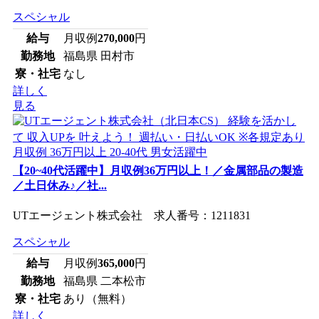
スペシャル
給与
月収例
270,000
円
勤務地
福島県 田村市
寮・社宅
なし
詳しく
見る
【20~40代活躍中】月収例36万円以上！／金属部品の製造
／土日休み♪／社...
UTエージェント株式会社 求人番号：1211831
スペシャル
給与
月収例
365,000
円
勤務地
福島県 二本松市
寮・社宅
あり（無料）
詳しく