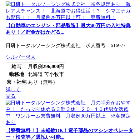
【自動車のエンジン・部品製造】最大40万円の入社特典
あり！／貯金がはかどる...
日研トータルソーシング株式会社 求人番号：616977
シルバー求人
給与
月収例
296,000
円
勤務地
北海道 苫小牧市
寮・社宅
あり（無料）
詳しく
見る
【寮費無料！】未経験OK！電子部品のマシンオペレータ
ー・検査等／週払い可能...