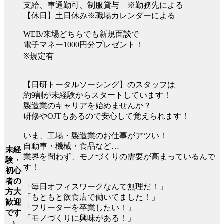
支給、車通勤可、制服貸与 ※勤務先による
【休日】土日休み※職場カレンダーによる
WEB/来場どちらでも新規面談で
電子マネー1000円分プレゼント！
※規定有
【日研トータルソーシング】のスタッフは
約9割が未経験からスタートしています！
製造業のキャリアを始めませんか？
研修やOJTもあるので安心して覚えられます！
いま、工場・製造業のお仕事がアツい！
自動車・機械・食品など…
未経
業界を問わず、モノづくりの需要が高まっているんで
験・
す！
初心
者の
「毎日オフィスワークなんて無理だ！」
方大
「もともと飲食店で働いてました！」
歓迎
「フリーターを卒業したい！」
です
「モノづくりに興味がある！」
♪