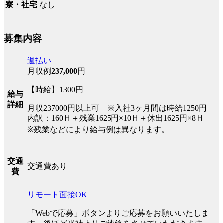
なし
寮・社宅
募集内容
週払い
月収例
237,000
円
【時給】1300円
給与
詳細
月収237000円以上可 ※入社3ヶ月間は時給1250円
内訳：160Ｈ＋残業1625円×10Ｈ＋休出1625円×8Ｈ
※残業などにより給与例は異なります。
交通
交通費あり
費
リモート面接OK
「Webで応募」ボタンよりご応募をお願いいたしま