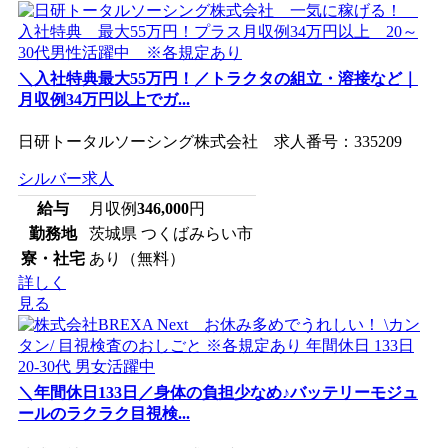
＼入社特典最大55万円！／トラクタの組立・溶接など｜
月収例34万円以上でガ...
日研トータルソーシング株式会社 求人番号：335209
シルバー求人
給与
月収例
346,000
円
勤務地
茨城県 つくばみらい市
寮・社宅
あり（無料）
詳しく
見る
＼年間休日133日／身体の負担少なめ♪バッテリーモジュ
ールのラクラク目視検...