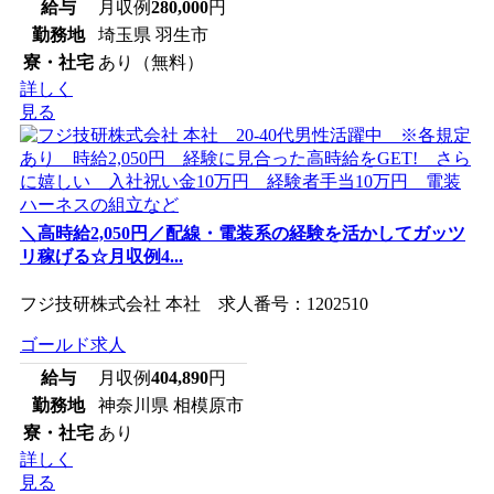
給与
月収例
280,000
円
勤務地
埼玉県 羽生市
寮・社宅
あり（無料）
詳しく
見る
＼高時給2,050円／配線・電装系の経験を活かしてガッツ
リ稼げる☆月収例4...
フジ技研株式会社 本社 求人番号：1202510
ゴールド求人
給与
月収例
404,890
円
勤務地
神奈川県 相模原市
寮・社宅
あり
詳しく
見る