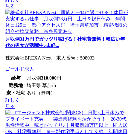
見る
月収例31万円でガッツリ稼げる！社宅費無料！幅広い年
代の男女が活躍中♪未経...
株式会社BREXA Next 求人番号：508033
ゴールド求人
給与
月収例
310,000
円
勤務地
埼玉県 草加市
寮・社宅
あり（無料）
詳しく
見る