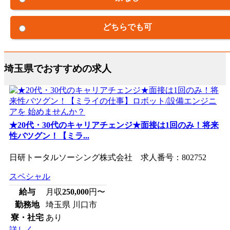
どちらでも可
埼玉県でおすすめの求人
★20代・30代のキャリアチェンジ★面接は1回のみ！将来
性バツグン！【ミラ...
日研トータルソーシング株式会社 求人番号：802752
スペシャル
給与
月収
250,000
円〜
勤務地
埼玉県 川口市
寮・社宅
あり
詳しく