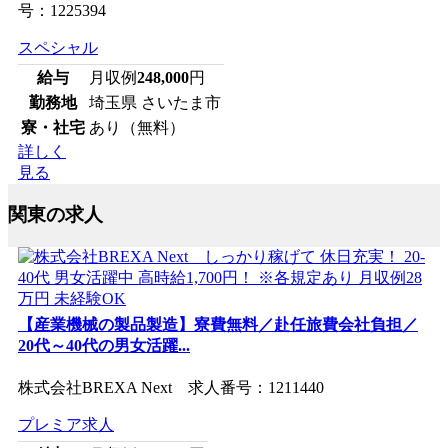
号：1225394
スペシャル
給与
月収例
248,000
円
勤務地
埼玉県 さいたま市
寮・社宅
あり（無料）
詳しく
見る
関東の求人
【産業機械の製品製造】寮費無料／赴任旅費会社負担／
20代～40代の男女活躍...
株式会社BREXA Next 求人番号：1211440
プレミア求人