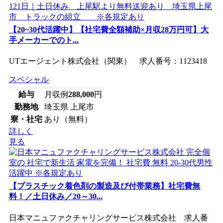
【20~30代活躍中】【社宅費全額補助×月収28万円可】大
手メーカーでのト...
UTエージェント株式会社（関東） 求人番号：1123418
スペシャル
給与
月収例
288,000
円
勤務地
埼玉県 上尾市
寮・社宅
あり（無料）
詳しく
見る
【プラスチック着色剤の製造及び付帯業務】社宅費無
料！／土日休み／20～30...
日本マニュファクチャリングサービス株式会社 求人番