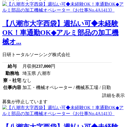
【八潮市大字西袋】週払い可◆未経験
OK！車通勤OK◆アルミ部品の加工機
械オ...
日研トータルソーシング株式会社
給与
月収例
237,000
円
勤務地
埼玉県 八潮市
寮・社宅
なし
仕事内容
加工・機械オペレーター / 機械系工場 / 日勤
詳細を表示
募集が停止しています
【八潮市大字西袋】週払い可◆未経験