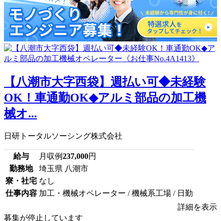
【八潮市大字西袋】週払い可◆未経験
OK！車通勤OK◆アルミ部品の加工機
械オ...
日研トータルソーシング株式会社
給与
月収例
237,000
円
勤務地
埼玉県 八潮市
寮・社宅
なし
仕事内容
加工・機械オペレーター / 機械系工場 / 日勤
詳細を表示
募集が停止しています