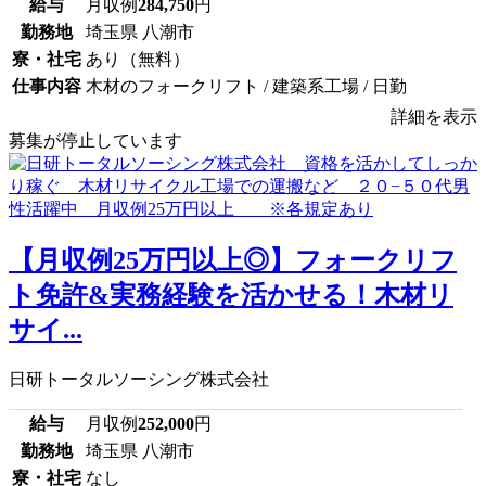
給与
月収例
284,750
円
勤務地
埼玉県 八潮市
寮・社宅
あり（無料）
仕事内容
木材のフォークリフト / 建築系工場 / 日勤
詳細を表示
募集が停止しています
【月収例25万円以上◎】フォークリフ
ト免許&実務経験を活かせる！木材リ
サイ...
日研トータルソーシング株式会社
給与
月収例
252,000
円
勤務地
埼玉県 八潮市
寮・社宅
なし