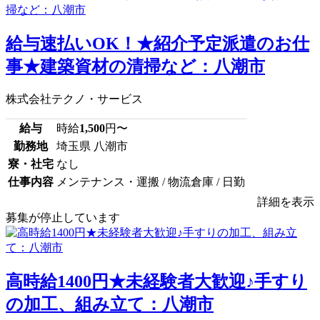
給与速払いOK！★紹介予定派遣のお仕
事★建築資材の清掃など：八潮市
株式会社テクノ・サービス
給与
時給
1,500
円〜
勤務地
埼玉県 八潮市
寮・社宅
なし
仕事内容
メンテナンス・運搬 / 物流倉庫 / 日勤
詳細を表示
募集が停止しています
高時給1400円★未経験者大歓迎♪手すり
の加工、組み立て：八潮市