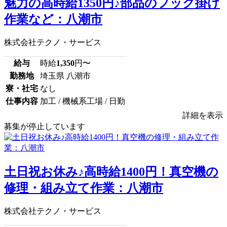
魅力の高時給1350円♪部品のフック掛け
作業など：八潮市
株式会社テクノ・サービス
給与
時給
1,350
円〜
勤務地
埼玉県 八潮市
寮・社宅
なし
仕事内容
加工 / 機械系工場 / 日勤
詳細を表示
募集が停止しています
土日祝お休み♪高時給1400円！真空機の
修理・組み立て作業：八潮市
株式会社テクノ・サービス