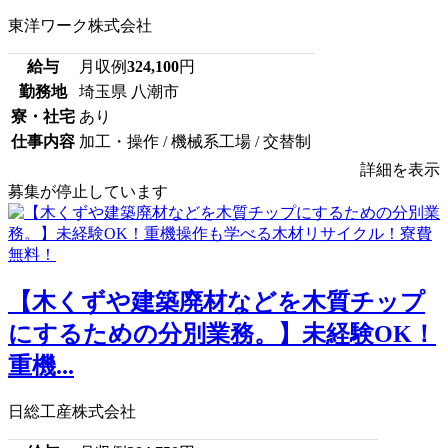
東洋ワーク株式会社
給与
月収例
324,100
円
勤務地
埼玉県 八潮市
寮・社宅
あり
仕事内容
加工・操作 / 機械系工場 / 交替制
詳細を表示
募集が停止しています
【木くずや建築廃材などを木質チップ
にするための分別業務。】未経験OK！
重機...
日総工産株式会社