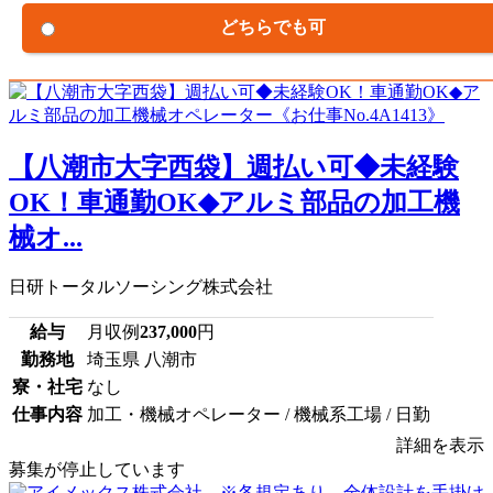
どちらでも可
【八潮市大字西袋】週払い可◆未経験
OK！車通勤OK◆アルミ部品の加工機
械オ...
日研トータルソーシング株式会社
給与
月収例
237,000
円
勤務地
埼玉県 八潮市
寮・社宅
なし
仕事内容
加工・機械オペレーター / 機械系工場 / 日勤
詳細を表示
募集が停止しています