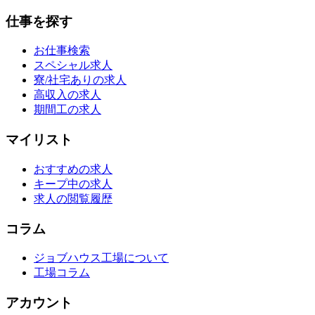
仕事を探す
お仕事検索
スペシャル求人
寮/社宅ありの求人
高収入の求人
期間工の求人
マイリスト
おすすめの求人
キープ中の求人
求人の閲覧履歴
コラム
ジョブハウス工場について
工場コラム
アカウント