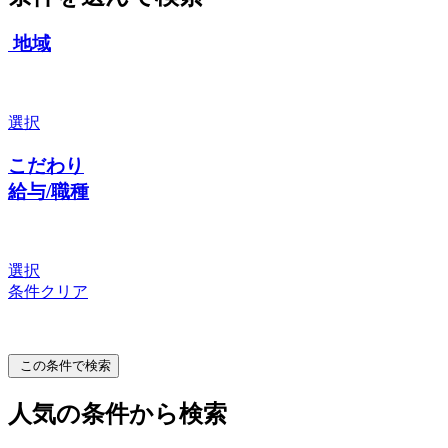
地域
選択
こだわり
給与/職種
選択
条件クリア
この条件で検索
人気の条件から検索