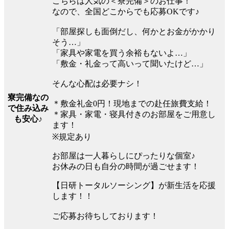
こちらは人気の＜寮完備＞のお仕事！
なので、全国どこからでも応募OKです♪
「部屋探しも面倒だし、何かとお金がかかり
そう…」
「家具や家電を買う余裕もないよ…」
「敷金・礼金って高いって聞いたけど…」
そんな心配は必要ナシ！
寮完備なの
＊敷金礼金0円！現地までの赴任旅費支給！
で住み込み
＊家具・家電・寝具付きのお部屋をご用意し
も安心♪
ます！
※規定あり
お部屋は一人暮らしにぴったりな個室♪
お休みの日も自分の時間が過ごせます！
【日研トータルソーシング】が新生活を応援
します！！
ご応募お待ちしております！