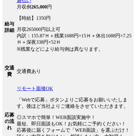
週払い
月収例
265,000
円
【時給】1350円
給与
月収265000円以上可
詳細
内訳：155.87Ｈ＋残業1688円×15Ｈ＋休出1688円×7.25
Ｈ＋深夜338円×52Ｈ
※残業などにより給与例は異なります。
交通
交通費あり
費
リモート面接OK
「Webで応募」ボタンよりご応募をお願いいたしま
す。後ほど当社よりご連絡をさせていただきます。
応募
◎スマホで簡単！WEB面談実施中！
の流
最短、即日面談もOK！お気軽にご予約ください！
れ
応募後に届くフォームで「WEB面談」を選ぶだけ！