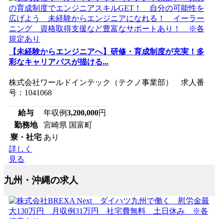
【未経験からエンジニアへ】研修・育成制度が充実！多
彩なキャリアパスが描ける...
株式会社ワールドインテック（テクノ事業部） 求人番
号：1041068
給与
年収例
3,200,000
円
勤務地
宮崎県 国富町
寮・社宅
あり
詳しく
見る
九州・沖縄の求人