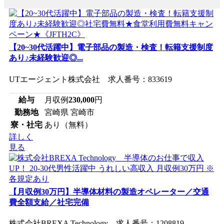
【20~30代活躍中】電子部品の製造・検査！転籍支援制度
あり♪未経験歓迎◎...
UTエージェント株式会社 求人番号：833619
給与
月収例
230,000
円
勤務地
宮崎県 宮崎市
寮・社宅
あり（無料）
詳しく
見る
【月収例30万円】半導体材料の製造オペレーター／交通
費全額支給／社宅完備
株式会社BREXA Technology 求人番号：1208819