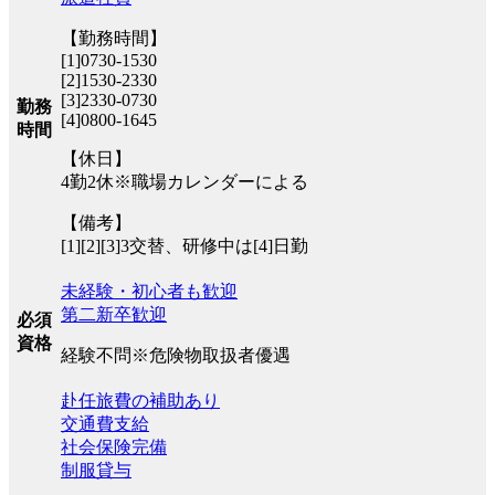
【勤務時間】
[1]0730-1530
[2]1530-2330
[3]2330-0730
勤務
[4]0800-1645
時間
【休日】
4勤2休※職場カレンダーによる
【備考】
[1][2][3]3交替、研修中は[4]日勤
未経験・初心者も歓迎
第二新卒歓迎
必須
資格
経験不問※危険物取扱者優遇
赴任旅費の補助あり
交通費支給
社会保険完備
制服貸与