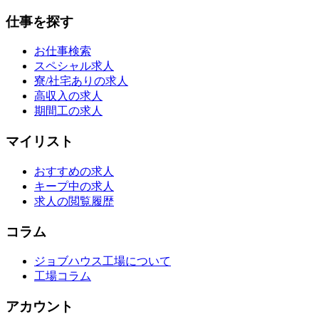
仕事を探す
お仕事検索
スペシャル求人
寮/社宅ありの求人
高収入の求人
期間工の求人
マイリスト
おすすめの求人
キープ中の求人
求人の閲覧履歴
コラム
ジョブハウス工場について
工場コラム
アカウント