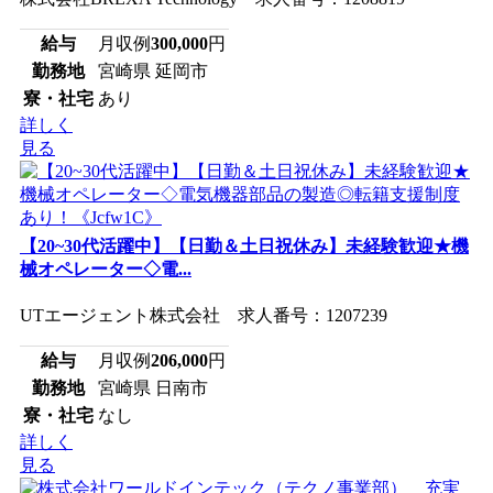
給与
月収例
300,000
円
勤務地
宮崎県 延岡市
寮・社宅
あり
詳しく
見る
【20~30代活躍中】【日勤＆土日祝休み】未経験歓迎★機
械オペレーター◇電...
UTエージェント株式会社 求人番号：1207239
給与
月収例
206,000
円
勤務地
宮崎県 日南市
寮・社宅
なし
詳しく
見る