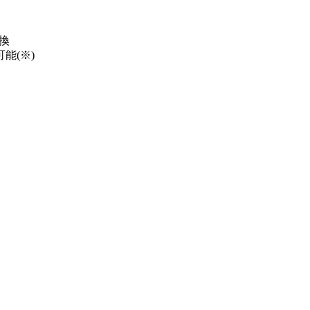
換
能(※)