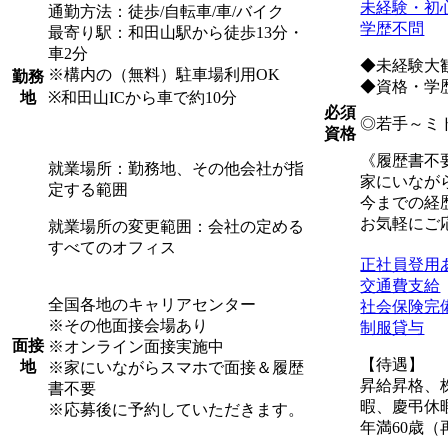
未経験・初
通勤方法：徒歩/自転車/車/バイク
学歴不問
最寄り駅：和田山駅から徒歩13分・
車2分
◆未経験大
※構内の（無料）駐車場利用OK
勤務
◆資格・学
※和田山ICから車で約10分
地
必須
◎若手～ミ
資格
《履歴書不
就業場所：勤務地、その他会社が指
家にいなが
定する範囲
今までの経
お気軽にご
就業場所の変更範囲：会社の定める
すべてのオフィス
正社員登用
交通費支給
全国各地のキャリアセンター
社会保険完
※その他面接会場あり
制服貸与
面接
※オンライン面接実施中
【待遇】
地
※家にいながらスマホで面接＆履歴
昇給昇格、
書不要
暇、慶弔休
※応募後に予約していただきます。
年満60歳（