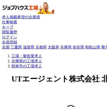
求人掲載希望の企業様
仕事検索
キープ
閲覧履歴
ログイン
会員登録
全国
三重県
滋賀県
京都府
大阪府
兵庫県
奈良県
和歌山県
寮
工場・製造業求人
兵庫県の工場求人
朝来市の工場求人
UTエージェント株式会社 北近畿