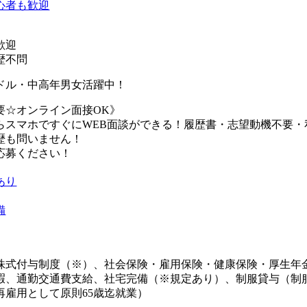
心者も歓迎
歓迎
歴不問
ドル・中高年男女活躍中！
要☆オンライン面接OK》
らスマホですぐにWEB面談ができる！履歴書・志望動機不要・
歴も問いません！
応募ください！
あり
備
株式付与制度（※）、社会保険・雇用保険・健康保険・厚生年
暇、通勤交通費支給、社宅完備（※規定あり）、制服貸与（制
再雇用として原則65歳迄就業）