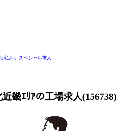
/社宅あり
スペシャル求人
ｴﾘｱの工場求人(156738)