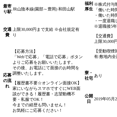
福利
※株式付与
最寄
JR山陰本線(園部～豊岡) 和田山駅
厚生
「働いた時
り駅
・働いた時
・一度退職
※退職後5
上限30,000円まで支給 ※会社規定有
交通
り
費
【交通費】
上限30,0
【受動喫煙
【応募方法】
有:敷地内
「Webで応募」「電話で応募」ボタン
よりご応募をお願いいたします。
その後、お電話にて面接のお時間を
寮・
調整いたします。
応募
あり
社宅
の流
【履歴書不要☆オンライン面接OK】
れ
家にいながらスマホですぐにWEB面
談ができる！履歴書・志望動機不
公開
2019年05月
要・私服でOK！
日
今までの経歴も問いません！
お気軽にご応募ください！