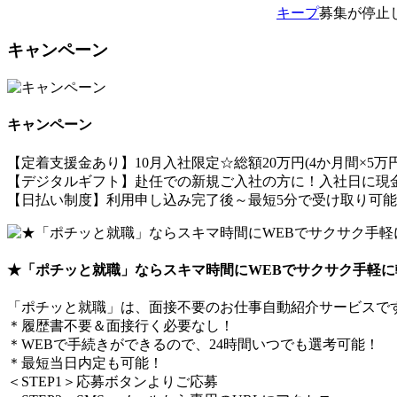
キープ
募集が停止
キャンペーン
キャンペーン
【定着支援金あり】10月入社限定☆総額20万円(4か月間×5万円ず
【デジタルギフト】赴任での新規ご入社の方に！入社日に現金
【日払い制度】利用申し込み完了後～最短5分で受け取り可
★「ポチッと就職」ならスキマ時間にWEBでサクサク手軽に
「ポチッと就職」は、面接不要のお仕事自動紹介サービスで
＊履歴書不要＆面接行く必要なし！
＊WEBで手続きができるので、24時間いつでも選考可能！
＊最短当日内定も可能！
＜STEP1＞応募ボタンよりご応募