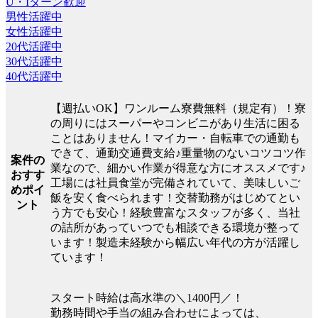
U・Iターン歓迎
男性活躍中
女性活躍中
20代活躍中
30代活躍中
40代活躍中
【週払いOK】ワンルーム寮費無料（規定有）！寮
の周りにはスーパーやコンビニがあり生活に困る
ことはありません！マイカー・自転車での通勤も
できて、通勤交通費支給♪重量物のないコツコツ作
案件の
業なので、細かい作業が得意な方にオススメです♪
おすす
工場には社員食堂が完備されていて、美味しいご
めポイ
飯を安く食べられます！交替勤務がはじめてとい
ント
う方でも安心！経験豊富なスタッフが多く、当社
の詰所があっていつでも相談できる環境が整って
います！製造未経験から幅広い年代の方が活躍し
ています！
スタート時給は高水準の＼1400円／！
勤務時間や手当の組み合わせによっては、