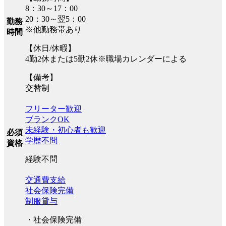
8：30～17：00
20：30～翌5：00
勤務
※他勤務帯あり
時間
【休日/休暇】
4勤2休または5勤2休※職場カレンダーによる
【備考】
交替制
フリーター歓迎
ブランクOK
未経験・初心者も歓迎
必須
学歴不問
資格
経験不問
交通費支給
社会保険完備
制服貸与
・社会保険完備