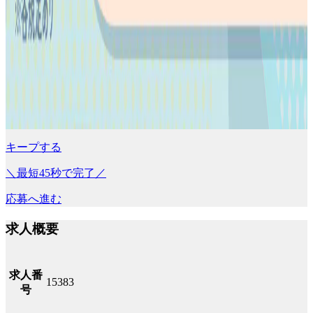
キープする
＼最短45秒で完了／
応募へ進む
求人概要
求人番
15383
号