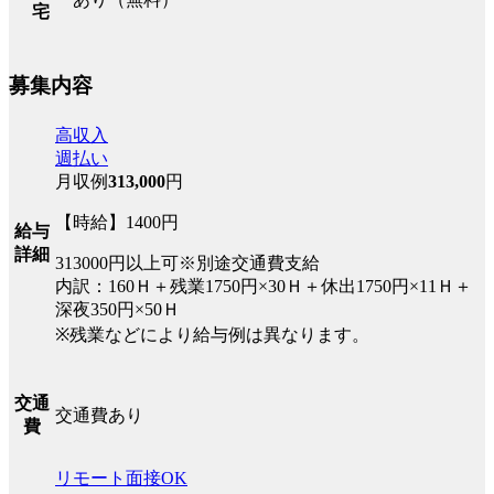
宅
募集内容
高収入
週払い
月収例
313,000
円
【時給】1400円
給与
詳細
313000円以上可※別途交通費支給
内訳：160Ｈ＋残業1750円×30Ｈ＋休出1750円×11Ｈ＋
深夜350円×50Ｈ
※残業などにより給与例は異なります。
交通
交通費あり
費
リモート面接OK