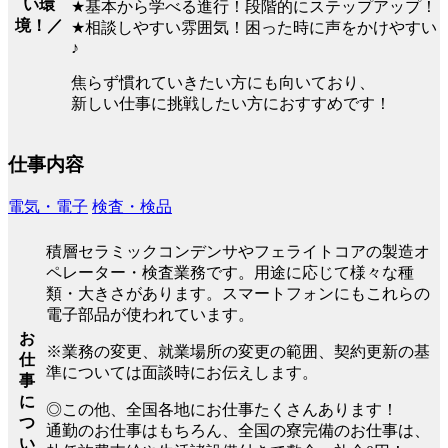
い環
★基本から学べる進行！段階的にステップアップ！
境！／
★相談しやすい雰囲気！困った時に声をかけやすい
♪
焦らず慣れていきたい方にも向いており、
新しい仕事に挑戦したい方におすすめです！
仕事内容
電気・電子
検査・検品
積層セラミックコンデンサやフェライトコアの製造オ
ペレーター・検査業務です。用途に応じて様々な種
類・大きさがあります。スマートフォンにもこれらの
電子部品が使われています。
お
※業務の変更、就業場所の変更の範囲、契約更新の基
仕
準については面談時にお伝えします。
事
に
◎この他、全国各地にお仕事たくさんあります！
つ
通勤のお仕事はもちろん、全国の寮完備のお仕事は、
い