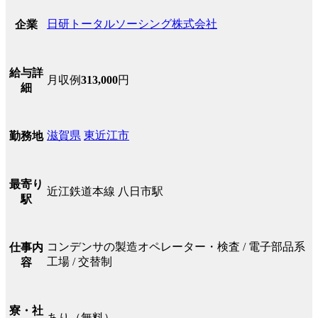
日研トータルソーシング株式会社
企業
給与詳
月収例
313,000
円
細
滋賀県
東近江市
勤務地
最寄り
近江鉄道本線 八日市駅
駅
コンデンサの製造オペレーター・検査 / 電子部品系
仕事内
工場 / 交替制
容
寮・社
あり（無料）