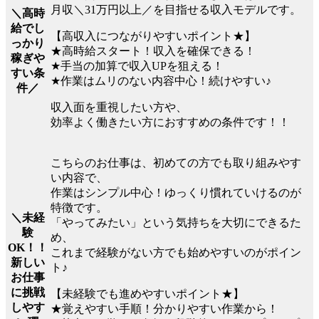
月収＼31万円以上／を目指せる収入モデルです。
＼高時
給でし
【高収入につながりやすいポイント★】
っかり
★高時給スタート！収入を確保できる！
稼ぎや
★手当の加算で収入UPを狙える！
すい条
★作業はムリのない内容中心！続けやすい♪
件／
収入面を重視したい方や、
効率よく働きたい方におすすめの条件です！！
こちらのお仕事は、初めての方でも取り組みやす
い内容で、
作業はシンプル中心！ゆっくり慣れていけるのが
特徴です。
＼未経
「やってみたい」という気持ちを大切にできるた
験
め、
OK！！
これまで経験がない方でも始めやすいのがポイン
新しい
ト♪
お仕事
に挑戦
【未経験でも進めやすいポイント★】
しやす
★覚えやすい手順！分かりやすい作業から！