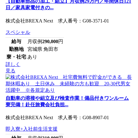
【自動車部品の加工・組立】月収例29万円／年間休日121
日／家具家電付きの...
株式会社BREXA Next 求人番号：G08-3571-01
スペシャル
給与
月収例
290,000
円
勤務地
宮城県 角田市
寮・社宅
あり
詳しく
見る
自動車の溶接や組立及び検査作業！備品付きワンルーム
寮完備！赴任旅費会社負担...
株式会社BREXA Next 求人番号：G08-8907-01
即入寮+入社前生活支援