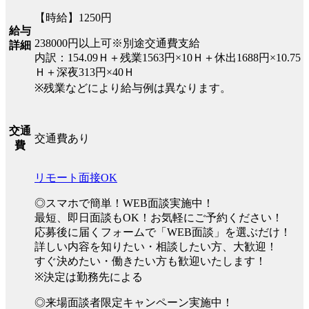
【時給】1250円
給与
238000円以上可※別途交通費支給
詳細
内訳：154.09Ｈ＋残業1563円×10Ｈ＋休出1688円×10.75
Ｈ＋深夜313円×40Ｈ
※残業などにより給与例は異なります。
交通
交通費あり
費
リモート面接OK
◎スマホで簡単！WEB面談実施中！
最短、即日面談もOK！お気軽にご予約ください！
応募後に届くフォームで「WEB面談」を選ぶだけ！
詳しい内容を知りたい・相談したい方、大歓迎！
すぐ決めたい・働きたい方も歓迎いたします！
※決定は勤務先による
◎来場面談者限定キャンペーン実施中！