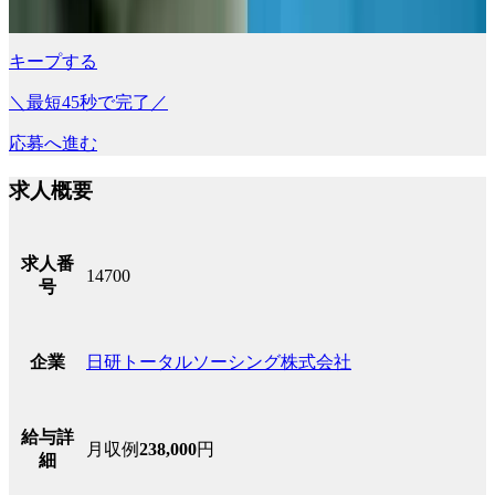
キープする
＼最短45秒で完了／
応募へ進む
求人概要
求人番
14700
号
日研トータルソーシング株式会社
企業
給与詳
月収例
238,000
円
細