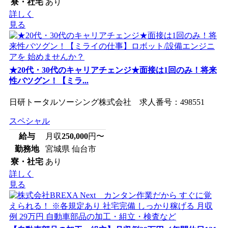
寮・社宅
あり
詳しく
見る
★20代・30代のキャリアチェンジ★面接は1回のみ！将来
性バツグン！【ミラ...
日研トータルソーシング株式会社 求人番号：498551
スペシャル
給与
月収
250,000
円〜
勤務地
宮城県 仙台市
寮・社宅
あり
詳しく
見る