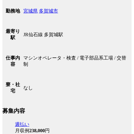
宮城県
多賀城市
勤務地
最寄り
JR仙石線 多賀城駅
駅
マシンオペレータ・検査 / 電子部品系工場 / 交替
仕事内
制
容
寮・社
なし
宅
募集内容
週払い
月収例
238,000
円