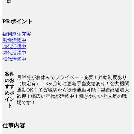
日
PRポイント
福利厚生充実
男性活躍中
20代活躍中
30代活躍中
40代活躍中
案件
月半分がお休みでプライベート充実！昇給制度あり
のお
（規定有）！3ヶ月毎に更新手当支給あり！公共機関
すす
通勤OK！多賀城駅から徒歩通勤可能！製造経験者大
めポ
歓迎！幅広い年代が活躍中！働きやすいと人気の職
イン
場です！
ト
仕事内容