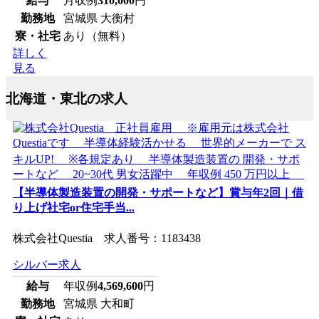
給与
月収例
310,000
円
勤務地
宮城県 大衡村
寮・社宅
あり（無料）
詳しく
見る
北海道・東北の求人
【半導体製造装置の開発・サポートなど】賞与年2回｜借
り上げ社宅or住宅手当...
株式会社Questia 求人番号：1183438
シルバー求人
給与
年収例
4,569,600
円
勤務地
宮城県 大和町