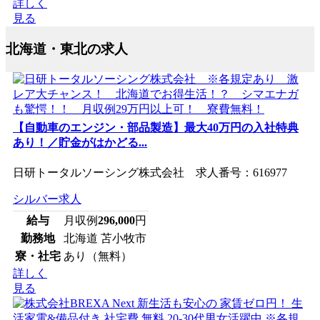
詳しく
見る
北海道・東北の求人
【自動車のエンジン・部品製造】最大40万円の入社特典
あり！／貯金がはかどる...
日研トータルソーシング株式会社 求人番号：616977
シルバー求人
給与
月収例
296,000
円
勤務地
北海道 苫小牧市
寮・社宅
あり（無料）
詳しく
見る