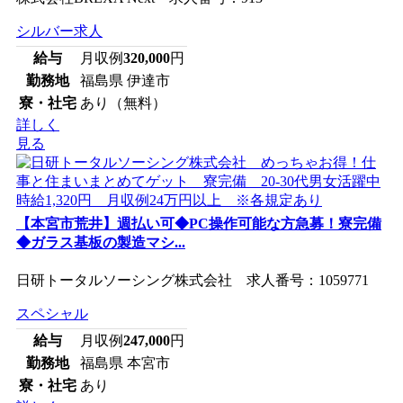
シルバー求人
給与
月収例
320,000
円
勤務地
福島県 伊達市
寮・社宅
あり（無料）
詳しく
見る
【本宮市荒井】週払い可◆PC操作可能な方急募！寮完備
◆ガラス基板の製造マシ...
日研トータルソーシング株式会社 求人番号：1059771
スペシャル
給与
月収例
247,000
円
勤務地
福島県 本宮市
寮・社宅
あり