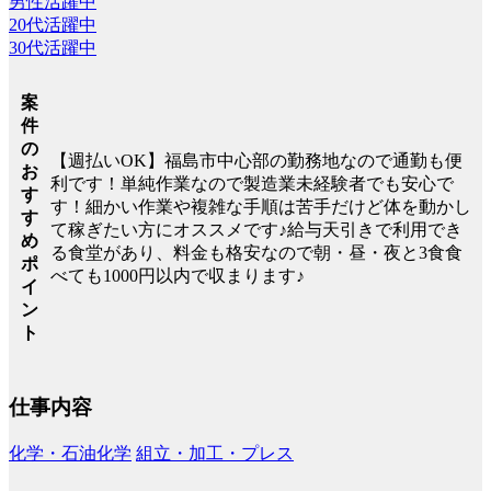
男性活躍中
20代活躍中
30代活躍中
案
件
の
【週払いOK】福島市中心部の勤務地なので通勤も便
お
利です！単純作業なので製造業未経験者でも安心で
す
す！細かい作業や複雑な手順は苦手だけど体を動かし
す
て稼ぎたい方にオススメです♪給与天引きで利用でき
め
る食堂があり、料金も格安なので朝・昼・夜と3食食
ポ
べても1000円以内で収まります♪
イ
ン
ト
仕事内容
化学・石油化学
組立・加工・プレス