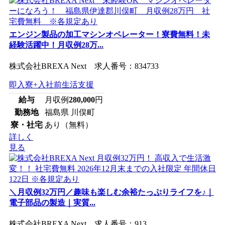
エンジン製品の加工マシンオペレーター！寮費無料！未
経験活躍中！月収例28万...
株式会社BREXA Next 求人番号：834733
即入寮+入社前生活支援
給与
月収例
280,000
円
勤務地
福島県 川俣町
寮・社宅
あり（無料）
詳しく
見る
＼月収例32万円／趣味も楽しむ余裕たっぷりライフを♪｜
電子部品の製造｜実質...
株式会社BREXA Next 求人番号：913