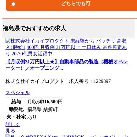
どちらでも可
福島県でおすすめの求人
【月収例31万円以上★】自動車部品の製造（機械オペレ
ーター）／オープニング...
株式会社イカイプロダクト 求人番号：1229897
スペシャル
給与
月収例
316,500
円
勤務地
福島県 桑折町
寮・社宅
あり
詳しく
見る