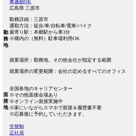
車通勤OK
広島県 三原市
勤務詳細：三原市
通勤方法：徒歩/車/自転車/電車/バイク
最寄り駅：本郷駅から車3分
勤
※構内の（無料）駐車場利用OK
務
地
就業場所：勤務地、その他会社が指定する範囲
就業場所の変更範囲：会社の定めるすべてのオフィス
全国各地のキャリアセンター
面
※その他面接会場あり
接
※オンライン面接実施中
地
※家にいながらスマホで面接＆履歴書不要
※応募後に予約していただきます。
交替制
正社員