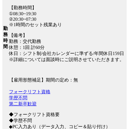
【勤務時間】
①08:30~19:30
②20:30~07:30
※1時間のセット残業あり
勤
務
【備考】
時
勤務：交代勤務
間
休憩：1回 計60分
休日：シフト制/会社カレンダーに準ずる/年間休日159日
※詳細については面談時にご説明させていただきます。
【雇用形態補足】期間の定め：無
フォークリフト資格
学歴不問
第二新卒歓迎
◆フォークリフト資格要
◆学歴不問
◆PC入力あり（データ入力、コピー＆貼り付け）