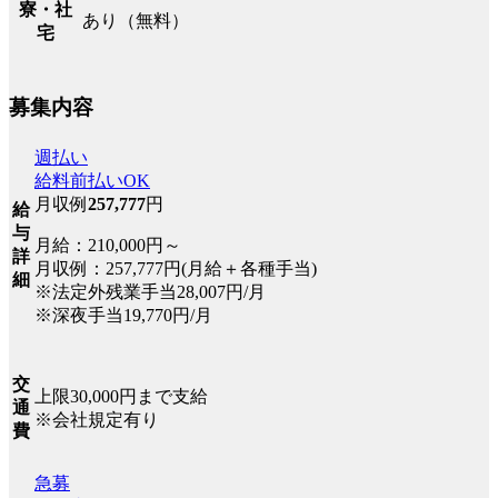
寮・社
あり（無料）
宅
募集内容
週払い
給料前払いOK
月収例
257,777
円
給
与
月給：210,000円～
詳
月収例：257,777円(月給＋各種手当)
細
※法定外残業手当28,007円/月
※深夜手当19,770円/月
交
上限30,000円まで支給
通
※会社規定有り
費
急募