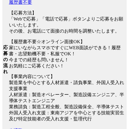
履歴書不要
【応募方法】
「Webで応募」「電話で応募」ボタンよりご応募をお願
いいたします。
その後、お電話にて面接のお時間を調整いたします。
【履歴書不要☆オンライン面接OK】
応
家にいながらスマホですぐにWEB面談ができる！履歴
募
書・志望動機不要・私服でOK！
の
今までの経歴も問いません！
流
お気軽にご応募ください！
れ
【事業内容について】
製造業を中心とする人材派遣・請負事業、外国人受入れ
支援事業
人材派遣：製造オペレーター、製造設備エンジニア、半
導体テストエンジニア
業務請負：製造工程全般、製造設備保全、半導体テスト
外国人受入れ支援：東南アジアを中心とする技能実習生
及び特定技能者の受入れ支援・監理代行