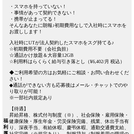
・スマホを持っていない！
・事情があって契約できない！
・携帯が止まってる！
そんなあなたに朗報♪初期費用なしで入社時にスマホを
お渡しします！
入社時にUTが法人契約したスマホをスグ持てる♪
☆初期費用不要（会社負担）
☆通話かけ放題＆大容量12GB
☆利用料はらくらく給与引き落とし（¥6,402/月 税込）
◆ご利用希望の方はお気軽にご相談・お問い合わせくだ
さい！
◆通話ができない方も応募後はメール・チャットでのや
り取りが可能！
※一部社内規定あり
【待遇】
昇給昇格、株式付与制度（※）、社会保険・雇用保険・
福
健康保険・厚生年金・労災保険完備、残業、休出手当有
利
り、深夜手当、有給休暇、慶弔休暇、通勤交通費支給、
厚
社宅完備（※規定あり）、制服貸与（制服着用の職場の