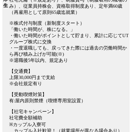
生
み）、従業員持株会、資格取得制度あり、定年満60歳
（再雇用として原則65歳迄就業）
※株式付与制度（新制度スタート）
「働いた時間が、株になる。」
・働いた時間がポイントとして貯まり、累計に応じてUT
グループ株式に交換
・一度退職しても、戻ってきた際には過去の労働時間か
ら再び積み上げが可能(※)
※退職後5年以内、規定あり
【交通費】
上限30,000円まで支給
※会社規定有り
【受動喫煙対策】
有:屋内原則禁煙（喫煙専用室設置）
【社宅キャンペーン】
社宅費全額補助
※カップル入寮可
カップル入社歓迎！（就業場所が異なる場合あり）