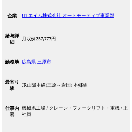
UTエイム株式会社 オートモーティブ事業部
企業
給与詳
月収例
257,777
円
細
広島県
三原市
勤務地
最寄り
JR山陽本線(三原～岩国) 本郷駅
駅
機械系工場 / クレーン・フォークリフト・重機 / 正
仕事内
社員
容