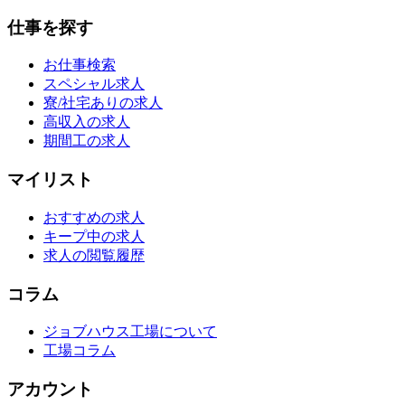
仕事を探す
お仕事検索
スペシャル求人
寮/社宅ありの求人
高収入の求人
期間工の求人
マイリスト
おすすめの求人
キープ中の求人
求人の閲覧履歴
コラム
ジョブハウス工場について
工場コラム
アカウント