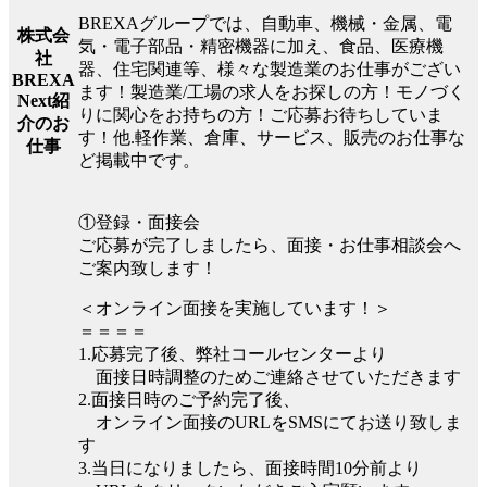
BREXAグループでは、自動車、機械・金属、電
株式会
気・電子部品・精密機器に加え、食品、医療機
社
器、住宅関連等、様々な製造業のお仕事がござい
BREXA
ます！製造業/工場の求人をお探しの方！モノづく
Next紹
りに関心をお持ちの方！ご応募お待ちしていま
介のお
す！他.軽作業、倉庫、サービス、販売のお仕事な
仕事
ど掲載中です。
①登録・面接会
ご応募が完了しましたら、面接・お仕事相談会へ
ご案内致します！
＜オンライン面接を実施しています！＞
＝＝＝＝
1.応募完了後、弊社コールセンターより
面接日時調整のためご連絡させていただきます
2.面接日時のご予約完了後、
オンライン面接のURLをSMSにてお送り致しま
す
3.当日になりましたら、面接時間10分前より