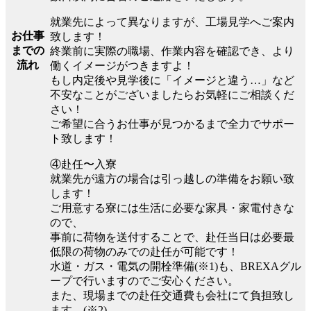
就業先によって異なりますが、工場見学へご案内
お仕事
致します！
までの
終業前に実際の職場、作業内容を確認でき、より
流れ
働くイメージがつきますよ！
もし内定後や見学後に「イメージと違う…」など
不安なことがございましたらお気軽にご相談くだ
さい！
ご希望に合うお仕事が見つかるまで全力でサポー
ト致します！
④赴任〜入寮
就業先が遠方の場合は引っ越しの準備をお願い致
します！
ご用意する寮には生活に必要な家具・家電付きな
ので、
事前に荷物を送付することで、赴任当日は必要最
低限の荷物のみでの赴任が可能です！
水道・ガス・電気の開栓準備(※1)も、BREXAグル
ープで行いますのでご安心ください。
また、現場までの赴任交通費も会社にて負担致し
ます。(※2)