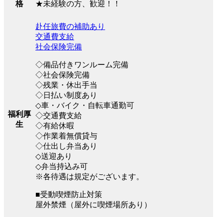
★未経験の方、歓迎！！
格
赴任旅費の補助あり
交通費支給
社会保険完備
◇備品付きワンルーム完備
◇社会保険完備
◇残業・休出手当
◇日払い制度あり
◇車・バイク・自転車通勤可
福利厚
◇交通費支給
生
◇有給休暇
◇作業着無償貸与
◇仕出し弁当あり
◇送迎あり
◇弁当持込み可
※各待遇は規定がございます。
■受動喫煙防止対策
屋外禁煙（屋外に喫煙場所あり）