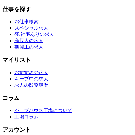
仕事を探す
お仕事検索
スペシャル求人
寮/社宅ありの求人
高収入の求人
期間工の求人
マイリスト
おすすめの求人
キープ中の求人
求人の閲覧履歴
コラム
ジョブハウス工場について
工場コラム
アカウント