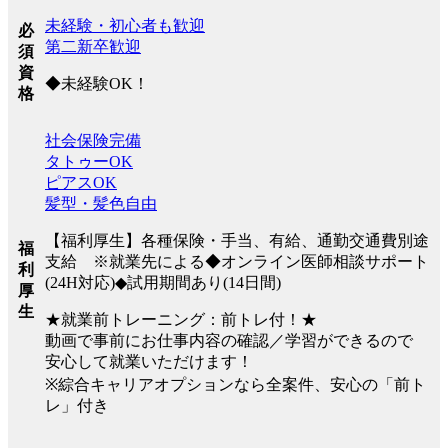
未経験・初心者も歓迎
必
第二新卒歓迎
須
資
◆未経験OK！
格
社会保険完備
タトゥーOK
ピアスOK
髪型・髪色自由
【福利厚生】各種保険・手当、有給、通勤交通費別途
福
支給 ※就業先による◆オンライン医師相談サポート
利
(24H対応)◆試用期間あり(14日間)
厚
生
★就業前トレーニング：前トレ付！★
動画で事前にお仕事内容の確認／学習ができるので
安心して就業いただけます！
※綜合キャリアオプションなら全案件、安心の「前ト
レ」付き