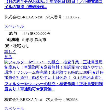
【月の約半分がお休み♪】年間休日185日！／小型電源コ
イルの製造（機械操作...
株式会社BREXA Next 求人番号：1103872
スペシャル
給与
月収例
300,000
円
勤務地
山形県 鶴岡市
寮・社宅
なし
詳しく
見る
フィルターやウエハーの組立・検査作業！正社員登用制
度あり！車通勤可★寮費無...
株式会社BREXA Next 求人番号：980668
スペシャル