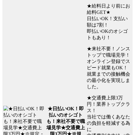
★給料日より前にお
給料GET★
日払いOK！支払い
額は7割！
即払いOKのオシゴ
トもあり！
★来社不要！ノンス
トップで職場見学！
オンライン登録でス
ピード就業もOK！
就業までの接触機会
の最小化を実現しま
した。
★交通費上限3万
円！業界トップクラ
★日払いOK！即
ス！
払いのオシゴト
当社では働くあなた
も！来社不要で職
の負担を軽減する為
場見学★交通費上
に
限3万円★※規