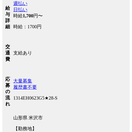
週払い
給
日払い
与
時給
1,700
円〜
詳
時給：1700円
細
交
支給あり
通
費
応
大量募集
募
履歴書不要
の
流
1314EH0623G5★28-S
れ
山形県 米沢市
【勤務地】