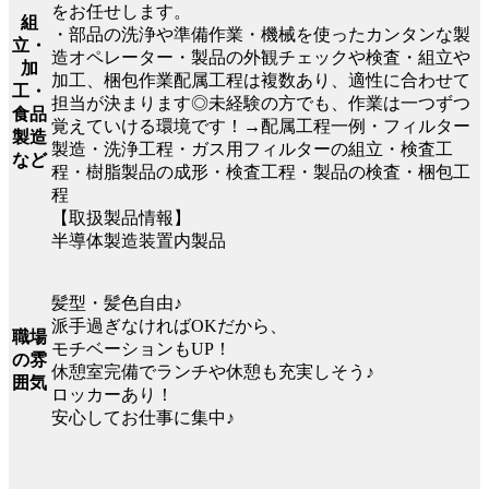
をお任せします。
組
・部品の洗浄や準備作業・機械を使ったカンタンな製
立・
造オペレーター・製品の外観チェックや検査・組立や
加
加工、梱包作業配属工程は複数あり、適性に合わせて
工・
担当が決まります◎未経験の方でも、作業は一つずつ
食品
覚えていける環境です！→配属工程一例・フィルター
製造
製造・洗浄工程・ガス用フィルターの組立・検査工
など
程・樹脂製品の成形・検査工程・製品の検査・梱包工
程
【取扱製品情報】
半導体製造装置内製品
髪型・髪色自由♪
派手過ぎなければOKだから、
職場
モチベーションもUP！
の雰
休憩室完備でランチや休憩も充実しそう♪
囲気
ロッカーあり！
安心してお仕事に集中♪