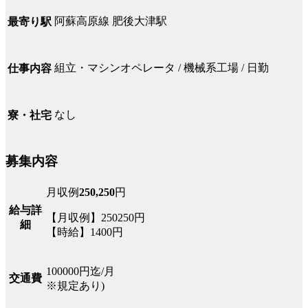
阿蘇高原線 肥後大津駅
最寄り駅
組立・マシンオペレータ / 機械系工場 / 日勤
仕事内容
なし
寮・社宅
募集内容
月収例
250,250
円
給与詳
【月収例】250250円
細
【時給】1400円
100000円迄/月
交通費
※規定あり)