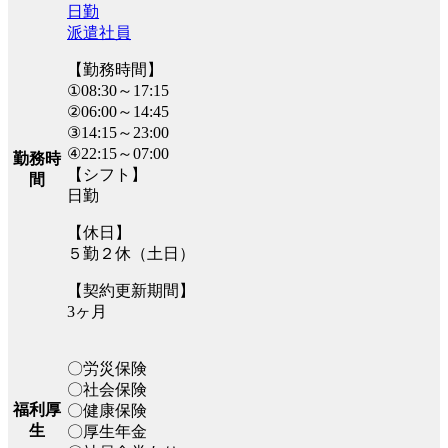
日勤
派遣社員
【勤務時間】
①08:30～17:15
②06:00～14:45
③14:15～23:00
④22:15～07:00
勤務時
【シフト】
間
日勤
【休日】
５勤２休（土日）
【契約更新期間】
3ヶ月
〇労災保険
〇社会保険
福利厚
〇健康保険
生
〇厚生年金