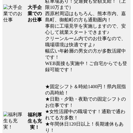
駐車場あり！交通費も全額支給！（上
大手企
限10万まで）
業での
西原村周辺はもちろん、熊本市内、嘉
お仕事
島町、御船町の方も通勤圏内！
事前に工場見学を実施しますので、安
心して就業スタートできます♪
クリーンルーム内でのお仕事なので、
職場環境は快適ですよ♪
幅広い年齢層の男女の方が多数活躍中
です！
WEB面接も実施中！ご自宅からでも登
録可能です！
★固定シフト＆時給1400円！県内屈指
の高時給！
★日勤・夕勤・夜勤での固定シフトの
お仕事です！
★女性活躍中の職場です！通勤で通わ
福利厚
れてる方多数！
生も充
★年間休日120日以上！長期連休もあ
実！
り！