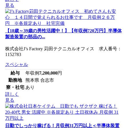
見る
【18歳～39歳の男性活躍中！】【年収例720万円】半導体
製造装置の部品の...
株式会社J’s Factory 苅田テクニカルオフィス 求人番号：
1152783
スペシャル
給与
年収例
7,200,000
円
勤務地
熊本県 合志市
寮・社宅
あり
詳しく
見る
日勤でしっかり稼げる！月収例31万円以上＜半導体装置