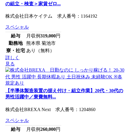
の組立・検査＞家賃ゼロ...
株式会社日本ケイテム 求人番号：1164192
スペシャル
給与
月収例
319,000
円
勤務地
熊本県 菊池市
寮・社宅
あり（無料）
詳しく
見る
【半導体製造装置の据え付け・組立作業】20代・30代の
男性活躍中／寮費無料...
株式会社BREXA Next 求人番号：1204860
スペシャル
給与
月収例
260,000
円