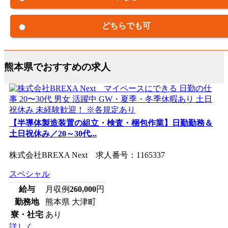
どちらでも可
熊本県でおすすめの求人
【半導体製造装置の組立・検査・梱包作業】日勤勤務＆
土日祝休み／20～30代...
株式会社BREXA Next 求人番号：1165337
スペシャル
給与
月収例
260,000
円
勤務地
熊本県 大津町
寮・社宅
あり
詳しく