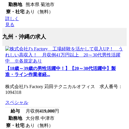
勤務地
熊本県 菊池市
寮・社宅
あり（無料）
詳しく
見る
九州・沖縄の求人
【18歳～39歳の男性活躍中！】【20～30代活躍中】製
造・ライン作業者経...
株式会社J’s Factory 苅田テクニカルオフィス 求人番号：
1094318
スペシャル
給与
月収例
419,000
円
勤務地
大分県 中津市
寮・社宅
あり（無料）