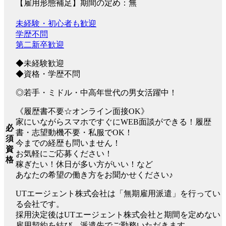
【雇用形態補足】期間の定め：無
未経験・初心者も歓迎
学歴不問
第二新卒歓迎
◆未経験歓迎
◆資格・学歴不問
◎若手・ミドル・中高年世代の男女活躍中！
《履歴書不要☆オンライン面接OK》
家にいながらスマホですぐにWEB面談ができる！履歴
必
書・志望動機不要・私服でOK！
須
今までの経歴も問いません！
資
お気軽にご応募ください！
格
稼ぎたい！休日が多い方がいい！など
あなたの希望の働き方をお聞かせください♪
UTエージェント株式会社は「無期雇用派遣」を行ってい
る会社です。
採用決定後はUTエージェント株式会社と期間を定めない
雇用契約を結び、派遣先でご勤務いただきます。