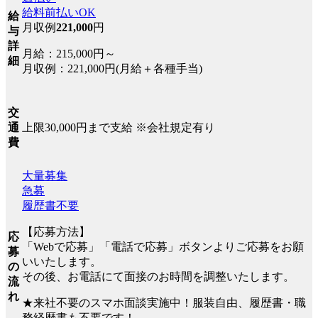
給料前払いOK
給
月収例
221,000
円
与
詳
月給：215,000円～
細
月収例：221,000円(月給＋各種手当)
交
上限30,000円まで支給 ※会社規定有り
通
費
大量募集
急募
履歴書不要
【応募方法】
応
「Webで応募」「電話で応募」ボタンよりご応募をお願
募
いいたします。
の
その後、お電話にて面接のお時間を調整いたします。
流
れ
★来社不要のスマホ面談実施中！服装自由、履歴書・職
務経歴書も不要です！