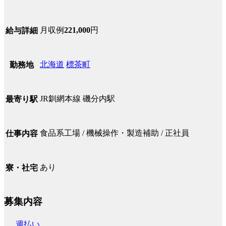
月収例
221,000
円
給与詳細
北海道
標茶町
勤務地
JR釧網本線 磯分内駅
最寄り駅
食品系工場 / 機械操作・製造補助 / 正社員
仕事内容
あり
寮・社宅
募集内容
週払い