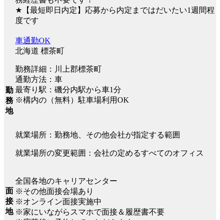
★【最短即日内定】応募から内定まではだいたい1週間程
度です
車通勤OK
北海道 標茶町
勤務詳細：川上郡標茶町
通勤方法：車
最寄り駅：磯分内駅から車1分
勤
※構内の（無料）駐車場利用OK
務
地
就業場所：勤務地、その他会社が指定する範囲
就業場所の変更範囲：会社の定めるすべてのオフィス
全国各地のキャリアセンター
面
※その他面接会場あり
接
※オンライン面接実施中
地
※家にいながらスマホで面接＆履歴書不要