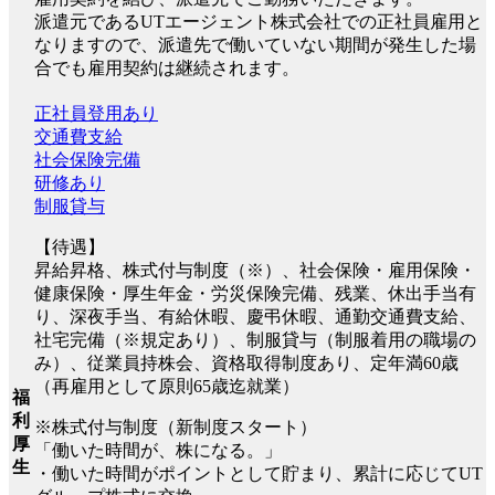
派遣元であるUTエージェント株式会社での正社員雇用と
なりますので、派遣先で働いていない期間が発生した場
合でも雇用契約は継続されます。
正社員登用あり
交通費支給
社会保険完備
研修あり
制服貸与
【待遇】
昇給昇格、株式付与制度（※）、社会保険・雇用保険・
健康保険・厚生年金・労災保険完備、残業、休出手当有
り、深夜手当、有給休暇、慶弔休暇、通勤交通費支給、
社宅完備（※規定あり）、制服貸与（制服着用の職場の
み）、従業員持株会、資格取得制度あり、定年満60歳
（再雇用として原則65歳迄就業）
福
利
※株式付与制度（新制度スタート）
厚
「働いた時間が、株になる。」
生
・働いた時間がポイントとして貯まり、累計に応じてUT