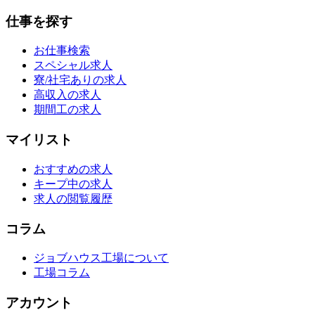
仕事を探す
お仕事検索
スペシャル求人
寮/社宅ありの求人
高収入の求人
期間工の求人
マイリスト
おすすめの求人
キープ中の求人
求人の閲覧履歴
コラム
ジョブハウス工場について
工場コラム
アカウント