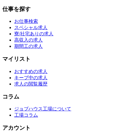
仕事を探す
お仕事検索
スペシャル求人
寮/社宅ありの求人
高収入の求人
期間工の求人
マイリスト
おすすめの求人
キープ中の求人
求人の閲覧履歴
コラム
ジョブハウス工場について
工場コラム
アカウント