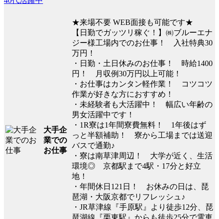
40代活躍中
★来場不要 WEB面接も可能です★
【日勤でガッツリ稼ぐ！】㈱ブルーエナ
ジー様工場内でのお仕事！ 入社特典30
万円！
・日勤・土日休みのお仕事！ 時給1400
円！ 月収例30万円以上可能！
・お仕事はカンタン軽作業！ コツコツ
作業が好きな方におすすめ！
・未経験者も大活躍中！ 幅広い年齢の
男女活躍中です！
・1R寮は1年間寮費無料！ 1年後はず
大手企
っと半額補助！ 寮から工場までは送迎
業での
バスで通勤♪
お仕事
・寮は南草津周辺！ 大学が近く、生活
環境◎ 京都駅まで4駅・17分と好立
地！
・年間休日121日！ お休みの日は、琵
琶湖・大阪京都でリフレッシュ♪
・JR草津線『手原駅』より徒歩12分、琵
琶湖線『栗東駅』からも徒歩25分で電車