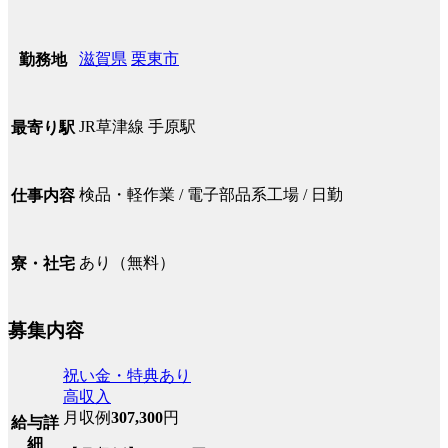
滋賀県
栗東市
勤務地
JR草津線 手原駅
最寄り駅
検品・軽作業 / 電子部品系工場 / 日勤
仕事内容
あり（無料）
寮・社宅
募集内容
祝い金・特典あり
高収入
月収例
307,300
円
給与詳
細