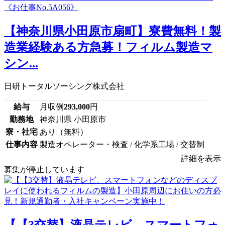
【神奈川県小田原市扇町】寮費無料！製
造業経験ある方急募！フィルム製造マ
シン...
日研トータルソーシング株式会社
給与
月収例
293,000
円
勤務地
神奈川県 小田原市
寮・社宅
あり（無料）
仕事内容
製造オペレーター・検査 / 化学系工場 / 交替制
詳細を表示
募集が停止しています
【【3交替】液晶テレビ、スマートフォ