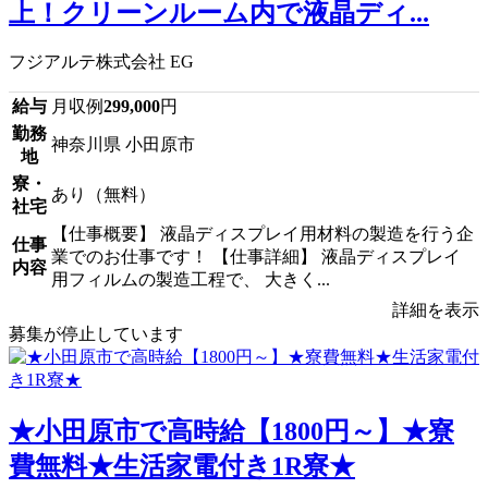
上！クリーンルーム内で液晶ディ...
フジアルテ株式会社 EG
給与
月収例
299,000
円
勤務
神奈川県 小田原市
地
寮・
あり（無料）
社宅
【仕事概要】 液晶ディスプレイ用材料の製造を行う企
仕事
業でのお仕事です！ 【仕事詳細】 液晶ディスプレイ
内容
用フィルムの製造工程で、 大きく...
詳細を表示
募集が停止しています
★小田原市で高時給【1800円～】★寮
費無料★生活家電付き1R寮★