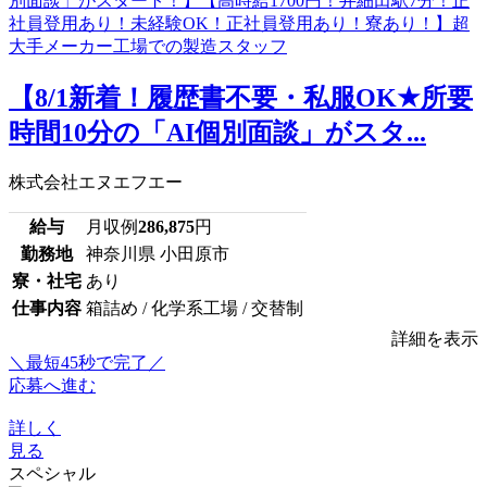
【8/1新着！履歴書不要・私服OK★所要
時間10分の「AI個別面談」がスタ...
株式会社エヌエフエー
給与
月収例
286,875
円
勤務地
神奈川県 小田原市
寮・社宅
あり
仕事内容
箱詰め / 化学系工場 / 交替制
詳細を表示
＼最短45秒で完了／
応募へ進む
詳しく
見る
スペシャル