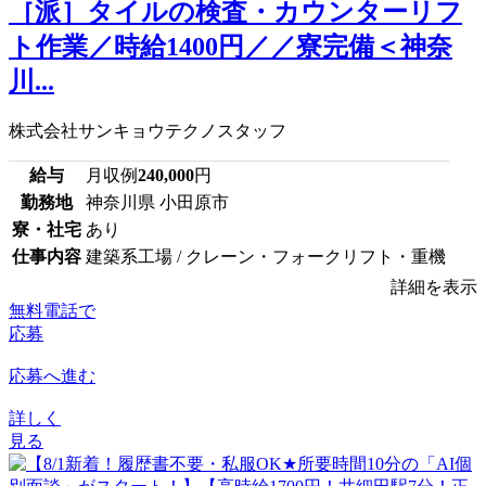
［派］タイルの検査・カウンターリフ
ト作業／時給1400円／／寮完備＜神奈
川...
株式会社サンキョウテクノスタッフ
給与
月収例
240,000
円
勤務地
神奈川県 小田原市
寮・社宅
あり
仕事内容
建築系工場 / クレーン・フォークリフト・重機
詳細を表示
無料電話で
応募
応募へ進む
詳しく
見る