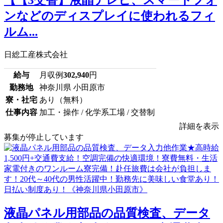
ンなどのディスプレイに使われるフィ
ルム...
日総工産株式会社
給与
月収例
302,940
円
勤務地
神奈川県 小田原市
寮・社宅
あり（無料）
仕事内容
加工・操作 / 化学系工場 / 交替制
詳細を表示
募集が停止しています
液晶パネル用部品の品質検査、データ