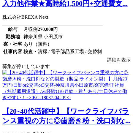
入力他作業★高時給1,500円+交通費支...
株式会社BREXA Next
給与
月収例
270,000
円
勤務地
神奈川県 小田原市
寮・社宅
あり（無料）
仕事内容
検査・清掃 / 電子部品系工場 / 交替制
詳細を表示
募集が停止しています
【20~40代活躍中】【ワークライフバラ
ンス重視の方に◎歯磨き粉・洗口剤な...