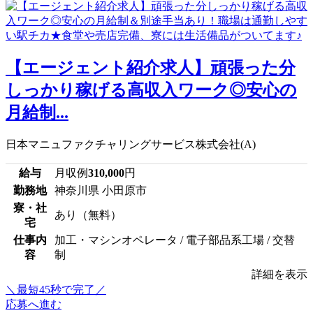
【エージェント紹介求人】頑張った分
しっかり稼げる高収入ワーク◎安心の
月給制...
日本マニュファクチャリングサービス株式会社(A)
給与
月収例
310,000
円
勤務地
神奈川県 小田原市
寮・社
あり（無料）
宅
仕事内
加工・マシンオペレータ / 電子部品系工場 / 交替
容
制
詳細を表示
＼最短45秒で完了／
応募へ進む