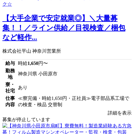
【大手企業で安定就業◎】＼大量募
集！！／ライン供給／目視検査／梱包
など軽作...
株式会社平山 神奈川営業所
給与
時給
1,650
円〜
勤務
神奈川県 小田原市
地
寮・
あり
社宅
仕事
≪寮完備・時給1,650円・正社員≫電子部品系工場で
内容
の検査・検品 交替制
詳細を表示
募集が停止しています