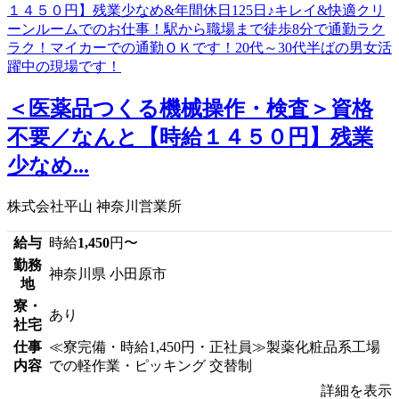
＜医薬品つくる機械操作・検査＞資格
不要／なんと【時給１４５０円】残業
少なめ...
株式会社平山 神奈川営業所
給与
時給
1,450
円〜
勤務
神奈川県 小田原市
地
寮・
あり
社宅
仕事
≪寮完備・時給1,450円・正社員≫製薬化粧品系工場
内容
での軽作業・ピッキング 交替制
詳細を表示