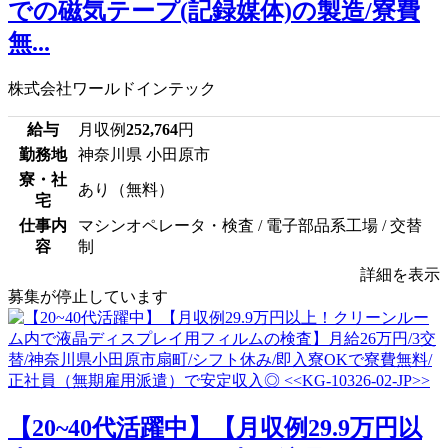
での磁気テープ(記録媒体)の製造/寮費
無...
株式会社ワールドインテック
給与
月収例
252,764
円
勤務地
神奈川県 小田原市
寮・社
あり（無料）
宅
仕事内
マシンオペレータ・検査 / 電子部品系工場 / 交替
容
制
詳細を表示
募集が停止しています
【20~40代活躍中】【月収例29.9万円以