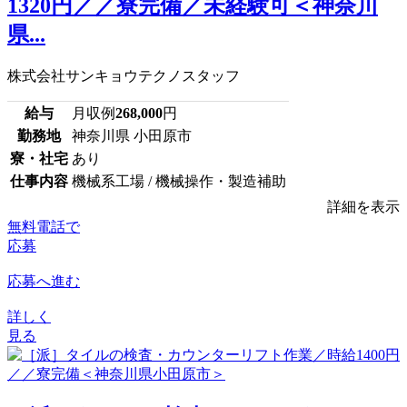
1320円／／寮完備／未経験可＜神奈川
県...
株式会社サンキョウテクノスタッフ
給与
月収例
268,000
円
勤務地
神奈川県 小田原市
寮・社宅
あり
仕事内容
機械系工場 / 機械操作・製造補助
詳細を表示
無料電話で
応募
応募へ進む
詳しく
見る