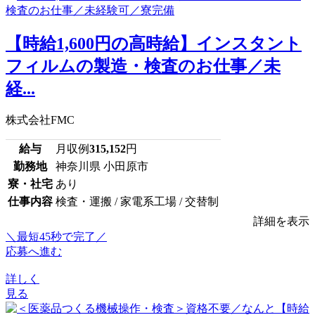
【時給1,600円の高時給】インスタント
フィルムの製造・検査のお仕事／未
経...
株式会社FMC
給与
月収例
315,152
円
勤務地
神奈川県 小田原市
寮・社宅
あり
仕事内容
検査・運搬 / 家電系工場 / 交替制
詳細を表示
＼最短45秒で完了／
応募へ進む
詳しく
見る