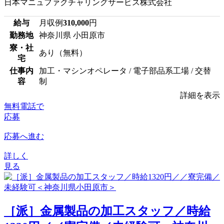
日本マニュファクチャリングサービス株式会社
給与
月収例
310,000
円
勤務地
神奈川県 小田原市
寮・社
あり（無料）
宅
仕事内
加工・マシンオペレータ / 電子部品系工場 / 交替
容
制
詳細を表示
無料電話で
応募
応募へ進む
詳しく
見る
［派］金属製品の加工スタッフ／時給