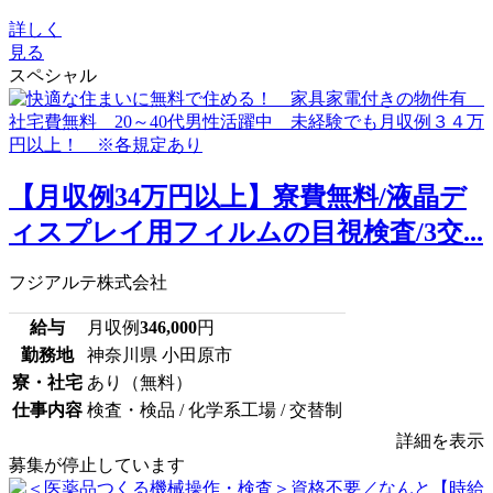
詳しく
見る
スペシャル
【月収例34万円以上】寮費無料/液晶デ
ィスプレイ用フィルムの目視検査/3交...
フジアルテ株式会社
給与
月収例
346,000
円
勤務地
神奈川県 小田原市
寮・社宅
あり（無料）
仕事内容
検査・検品 / 化学系工場 / 交替制
詳細を表示
募集が停止しています