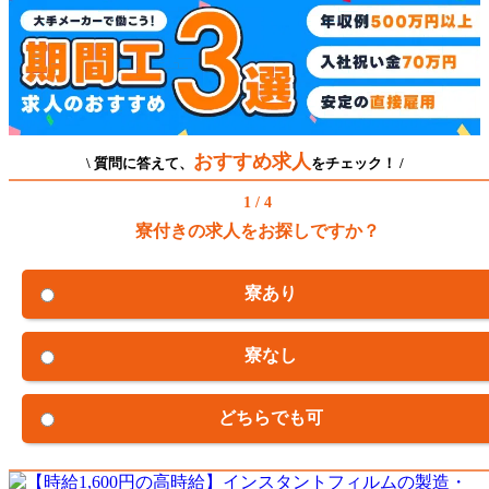
おすすめ求人
\ 質問に答えて、
をチェック！ /
1 / 4
寮付きの求人をお探しですか？
寮あり
寮なし
どちらでも可