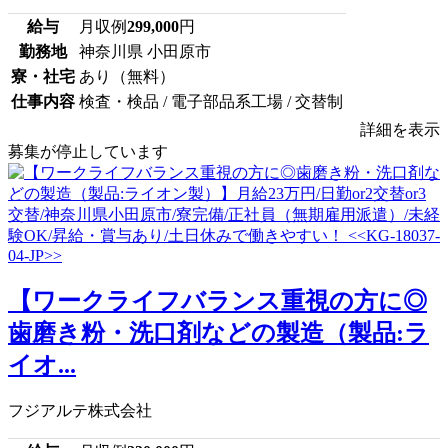
給与
月収例
299,000
円
勤務地
神奈川県 小田原市
寮・社宅
あり（無料）
仕事内容
検査・検品 / 電子部品系工場 / 交替制
詳細を表示
募集が停止しています
【ワークライフバランス重視の方に◎
歯磨き粉・洗口剤などの製造（製品:ラ
イオ...
フジアルテ株式会社