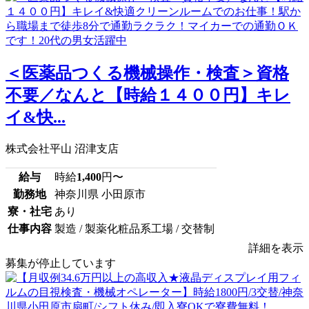
＜医薬品つくる機械操作・検査＞資格
不要／なんと【時給１４００円】キレ
イ&快...
株式会社平山 沼津支店
給与
時給
1,400
円〜
勤務地
神奈川県 小田原市
寮・社宅
あり
仕事内容
製造 / 製薬化粧品系工場 / 交替制
詳細を表示
募集が停止しています