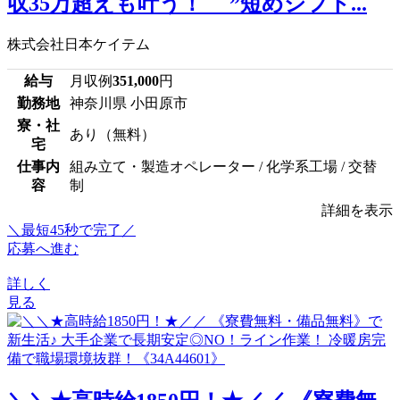
収35万超えも叶う！ ”短めシフト...
株式会社日本ケイテム
給与
月収例
351,000
円
勤務地
神奈川県 小田原市
寮・社
あり（無料）
宅
仕事内
組み立て・製造オペレーター / 化学系工場 / 交替
容
制
詳細を表示
＼最短45秒で完了／
応募へ進む
詳しく
見る