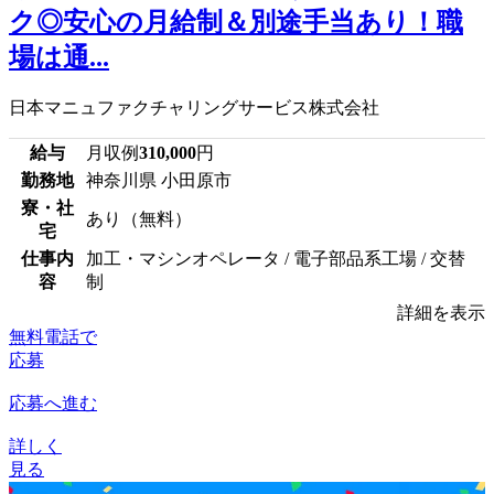
ク◎安心の月給制＆別途手当あり！職
場は通...
日本マニュファクチャリングサービス株式会社
給与
月収例
310,000
円
勤務地
神奈川県 小田原市
寮・社
あり（無料）
宅
仕事内
加工・マシンオペレータ / 電子部品系工場 / 交替
容
制
詳細を表示
無料電話で
応募
応募へ進む
詳しく
見る