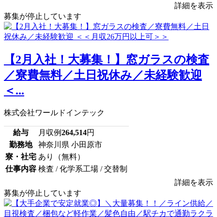
詳細を表示
募集が停止しています
【2月入社！大募集！】窓ガラスの検査
／寮費無料／土日祝休み／未経験歓迎
＜...
株式会社ワールドインテック
給与
月収例
264,514
円
勤務地
神奈川県 小田原市
寮・社宅
あり（無料）
仕事内容
検査 / 化学系工場 / 交替制
詳細を表示
募集が停止しています