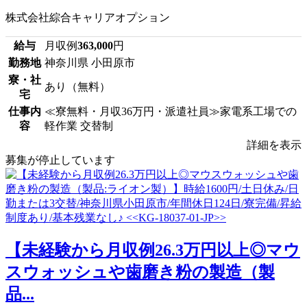
株式会社綜合キャリアオプション
給与
月収例
363,000
円
勤務地
神奈川県 小田原市
寮・社
あり（無料）
宅
仕事内
≪寮無料・月収36万円・派遣社員≫家電系工場での
容
軽作業 交替制
詳細を表示
募集が停止しています
【未経験から月収例26.3万円以上◎マウ
スウォッシュや歯磨き粉の製造（製
品...