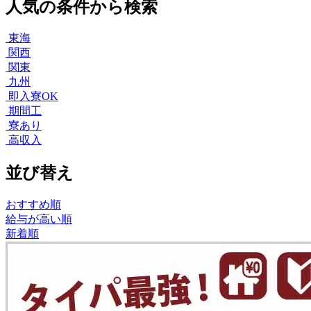
人気の条件から検索
東海
関西
関東
九州
即入寮OK
期間工
寮あり
高収入
並び替え
おすすめ順
給与が高い順
新着順