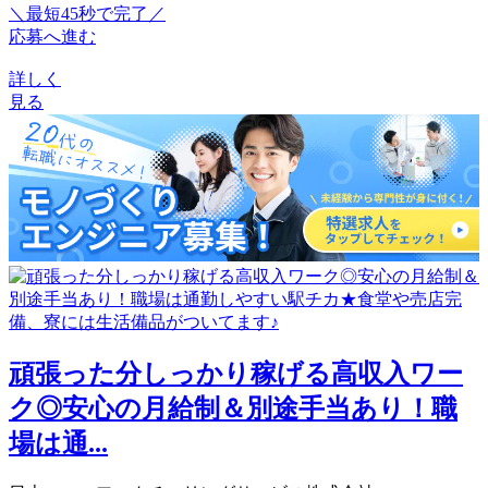
＼最短45秒で完了／
応募へ進む
詳しく
見る
頑張った分しっかり稼げる高収入ワー
ク◎安心の月給制＆別途手当あり！職
場は通...