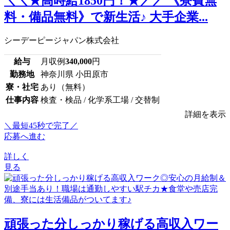
＼＼★高時給1850円！★／／ 《寮費無
料・備品無料》で新生活♪ 大手企業...
シーデーピージャパン株式会社
給与
月収例
340,000
円
勤務地
神奈川県 小田原市
寮・社宅
あり（無料）
仕事内容
検査・検品 / 化学系工場 / 交替制
詳細を表示
＼最短45秒で完了／
応募へ進む
詳しく
見る
頑張った分しっかり稼げる高収入ワー