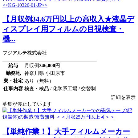
【月収例34.6万円以上の高収入★液晶デ
ィスプレイ用フィルムの目視検査・
機...
フジアルテ株式会社
給与
月収例
346,000
円
勤務地
神奈川県 小田原市
寮・社宅
あり（無料）
仕事内容
検査・検品 / 化学系工場 / 交替制
詳細を表示
募集が停止しています
【単純作業！】大手フィルムメーカー