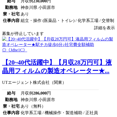
給与
月収例
230,000
円
勤務地
神奈川県 小田原市
寮・社宅
あり
仕事内容
組立・操作 (医薬品・トイレ) / 化学系工場 / 交替制
詳細を表示
募集が停止しています
【20~40代活躍中】【月収28万円可】液
晶用フィルムの製造オペレーター★...
UTエージェント株式会社（関東）
給与
月収例
286,000
円
勤務地
神奈川県 小田原市
寮・社宅
あり（無料）
仕事内容
化学系工場 / 機械操作・製造補助 / 正社員