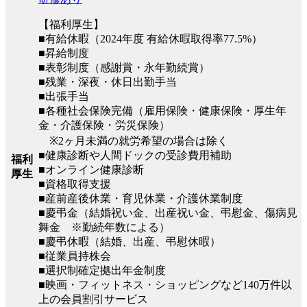
【福利厚生】
■有給休暇（2024年度 有給休暇取得率77.5%）
■昇給制度
■表彰制度（感謝賞・永年勤続賞）
■残業・深夜・休日出勤手当
■出張手当
■各種社会保険完備（雇用保険・健康保険・厚生年
金・介護保険・労災保険）
※2ヶ月未満の就労希望の場合は除く
■健康診断や人間ドックの受診費用補助
福利
■オンライン健康診断
厚生
■資格取得支援
■産前産後休業・育児休業・介護休業制度
■慶弔金（結婚祝い金、出産祝い金、弔慰金、傷病見
舞金 ※勤続年数による）
■慶弔休暇（結婚、出産、弔慰休暇）
■従業員持株会
■選択制確定拠出年金制度
■映画・フィットネス・ショッピングなど140万件以
上の会員割引サービス