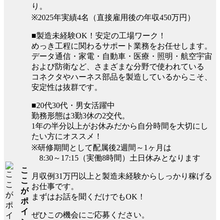
り。
※2025年実績4名（直接雇用後の年収450万円）
■製造未経験OK！安定の工場ワーク！
めっき工程に関わるサポート業務をお任せします。
データ通信・家電・自動車・医療・照明・航空宇宙
および防衛など、さまざまな分野で使われている
コネクタやハーネス部品を製造しているからこそ、
安定性は抜群です。
■20代30代・男女活躍中
勤務形態は3勤3休の2交代。
1年の半分以上がお休みだから自分時間を大切にし
たい方にオススメ！
※研修期間として配属後2週間～1ヶ月は
8:30～17:15（実働8時間）土日休みとなります
こ
月収例31万円以上と製造未経験からしっかり稼げる
こ
お仕事です。
が
まずはお話を聞くだけでもOK！
ポ
イ
ぜひこの機会にご応募ください。