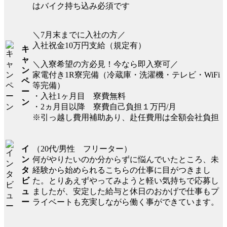
はバイク持ち込み必須です
＼7月末までに入社の方／
入社祝金10万円支給（規定有）
キ
ャ
＼入寮希望の方必見！今なら即入寮可／
ン
家電付き1R寮完備（冷蔵庫・洗濯機・テレビ・WiFi
ペ
等完備）
ー
・入社1ヶ月目 寮費無料
ン
・2ヵ月目以降 寮費自己負担１万円/月
※引っ越し費用補助あり、赴任費用は全額会社負担
（20代/男性 フリーター）
イ
何がやりたいのか分からずに悩んでいたところ、未
ン
経験から始められるこちらの仕事に目がつきまし
タ
た。とりあえずやってみようと軽い気持ちで応募し
ビ
ましたが、安定した給与と休日のおかげで仕事もプ
ュ
ライベートも充実しながら働く事ができています。
ー