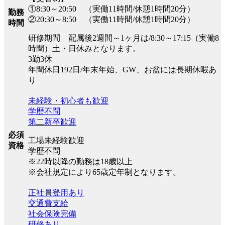
①8:30～20:50 （実働11時間/休憩1時間20分）
勤務
②20:30～8:50 （実働11時間/休憩1時間20分）
時間
研修期間 配属後2週間～1ヶ月は/8:30～17:15（実働8
時間）土・日休みとなります。
3勤3休
年間休日192日/年末年始、GW、お盆には長期休暇あ
り
未経験・初心者も歓迎
学歴不問
第二新卒歓迎
必須
工場未経験歓迎
資格
学歴不問
※22時以降の勤務は18歳以上
※会社規定により65歳定年制となります。
正社員登用あり
交通費支給
社会保険完備
研修あり