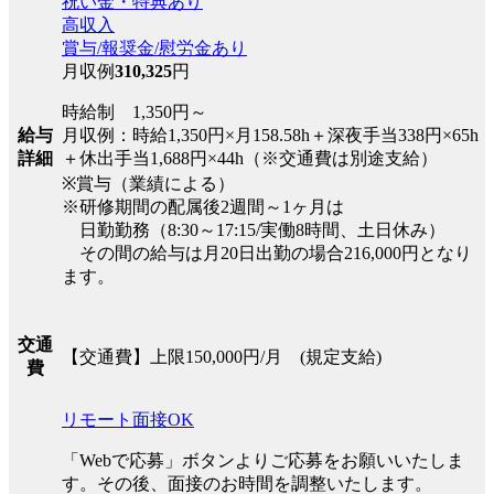
祝い金・特典あり
高収入
賞与/報奨金/慰労金あり
月収例
310,325
円
時給制 1,350円～
月収例：時給1,350円×月158.58h＋深夜手当338円×65h
給与
＋休出手当1,688円×44h（※交通費は別途支給）
詳細
※賞与（業績による）
※研修期間の配属後2週間～1ヶ月は
日勤勤務（8:30～17:15/実働8時間、土日休み）
その間の給与は月20日出勤の場合216,000円となり
ます。
交通
【交通費】上限150,000円/月 (規定支給)
費
リモート面接OK
「Webで応募」ボタンよりご応募をお願いいたしま
す。その後、面接のお時間を調整いたします。