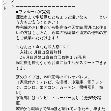
ン
ト
ーーーーーーーーーーーーーーー
■ワンルーム寮完備
鹿屋市まで車通勤だとちょっと遠いなぁ・・・とい
う方もご安心ください！
寮完備のお仕事だから指宿市や天文館周辺にお住ま
いの方はもちろん、近隣の宮崎県や遠方の他県の方
もご就業いただけます！
＼なんと！今なら即入寮OK／
・入社1ヶ月目は寮費無料
・2ヵ月目以降は寮費自己負担１万円/月
固定費を抑えながらお得に新生活がスタートできま
すよ。
寮のタイプは、WiFi完備の1Rレオパレス。
［家電付き：テレビ、洗濯機、冷蔵庫、電子レン
ジ、コンロ、エアコン、カーテン、照明器具、布
団］
寮近郊にはコンビニ・スーパーあり（徒歩5分程
度）
※寮から職場まで5kmほど離れているため、車また