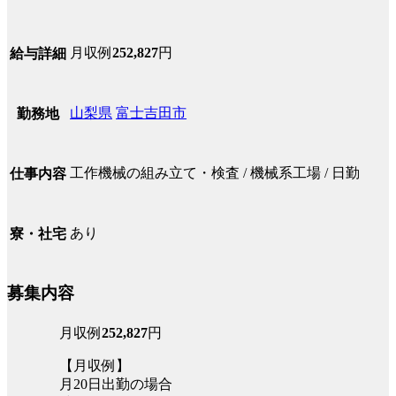
月収例
252,827
円
給与詳細
山梨県
富士吉田市
勤務地
工作機械の組み立て・検査 / 機械系工場 / 日勤
仕事内容
あり
寮・社宅
募集内容
月収例
252,827
円
【月収例】
月20日出勤の場合