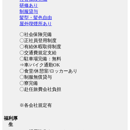
研修あり
制服貸与
髪型・髪色自由
屋外喫煙所あり
〇社会保険完備
〇正社員登用制度
〇有給休暇取得制度
〇交通費規定支給
〇駐車場完備：無料
⇒車/バイク通勤OK
〇食堂/休憩室/ロッカーあり
〇制服無償貸与
〇寮完備
〇赴任旅費会社負担
※各会社規定有
福利厚
生