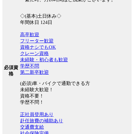
◇(基本)土日休み◇
年間休日 124日
高卒歓迎
フリーター歓迎
資格ナシでもOK
クレーン資格
未経験・初心者も歓迎
学歴不問
必須資
第二新卒歓迎
格
(必須)車・バイクで通勤できる方
未経験大歓迎！
資格不要！
学歴不問！
正社員登用あり
赴任旅費の補助あり
交通費支給
社会保険完備