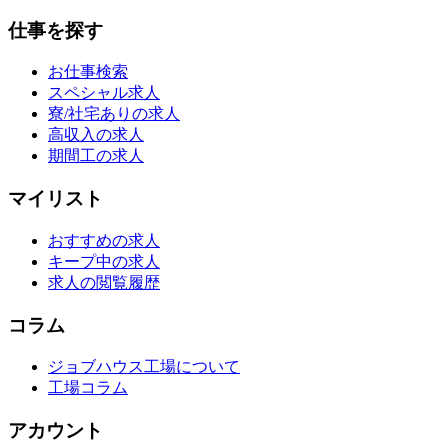
仕事を探す
お仕事検索
スペシャル求人
寮/社宅ありの求人
高収入の求人
期間工の求人
マイリスト
おすすめの求人
キープ中の求人
求人の閲覧履歴
コラム
ジョブハウス工場について
工場コラム
アカウント