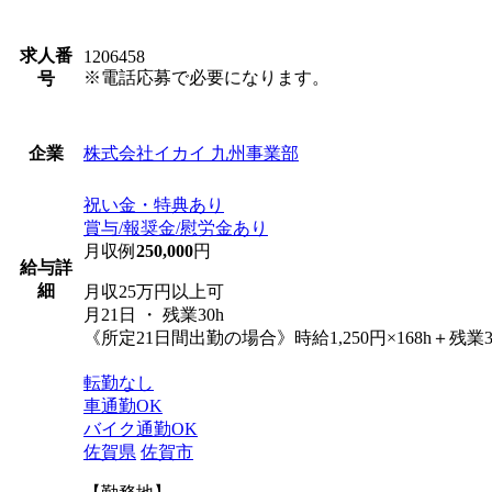
求人番
1206458
※電話応募で必要になります。
号
株式会社イカイ 九州事業部
企業
祝い金・特典あり
賞与/報奨金/慰労金あり
月収例
250,000
円
給与詳
細
月収25万円以上可
月21日 ・ 残業30h
《所定21日間出勤の場合》時給1,250円×168h＋残業30h
転勤なし
車通勤OK
バイク通勤OK
佐賀県
佐賀市