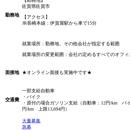
【勤務地】
佐賀県佐賀市
勤務地
【アクセス】
JR長崎本線：伊賀屋駅から車で15分
就業場所：勤務地、その他会社が指定する範囲
就業場所の変更範囲：会社の定めるすべてのオフィ
★オンライン面接も実施中です★
面接地
一部支給自動車
・バイク
交通費
・原付の場合ガソリン支給（自動車：12円/km バイ
円/km 上限13,694円）
大量募集
急募