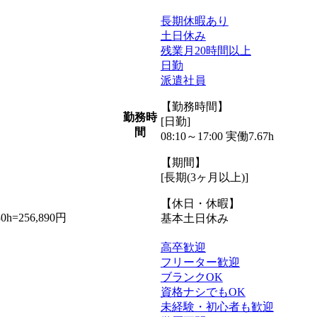
長期休暇あり
土日休み
残業月20時間以上
日勤
派遣社員
【勤務時間】
勤務時
[日勤]
間
08:10～17:00 実働7.67h
【期間】
[長期(3ヶ月以上)]
【休日・休暇】
=256,890円
基本土日休み
高卒歓迎
フリーター歓迎
ブランクOK
資格ナシでもOK
未経験・初心者も歓迎