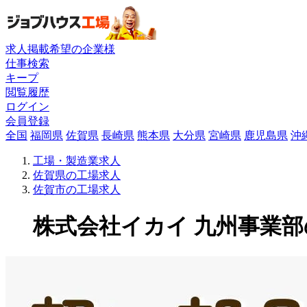
求人掲載希望の企業様
仕事検索
キープ
閲覧履歴
ログイン
会員登録
全国
福岡県
佐賀県
長崎県
熊本県
大分県
宮崎県
鹿児島県
沖
工場・製造業求人
佐賀県の工場求人
佐賀市の工場求人
株式会社イカイ 九州事業部の工