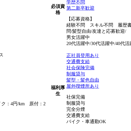
学歴不問
必須資
第二新卒歓迎
格
【応募資格】
経験不問 スキル不問 履歴書
問/髪型自由/友達と応募歓迎/
男女活躍中
20代活躍中/30代活躍中/40代活
ス
正社員登用あり
交通費支給
社会保険完備
制服貸与
髪型・髪色自由
屋外喫煙所あり
福利厚
生
社保完備
制服貸与
ク：4円/km 原付：2
完全分煙
交通費支給
バイク・車通勤OK