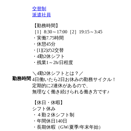
交替制
派遣社員
【勤務時間】
［1］8:30～17:00［2］19:15～3:45
・実働7.75時間
・休憩45分
・[1][2]の2交替
・4勤2休シフト
・残業1～2h/日程度
＼4勤2休シフトとは？／
勤務時間
4日働いたら2日お休みの勤務サイクル！
定期的に2連休があるので、
無理なく働き続けられる働き方です♪
【休日・休暇】
シフト休み
・４勤２休シフト制
・年間休日140日
・長期休暇（GW/夏季/年末年始）