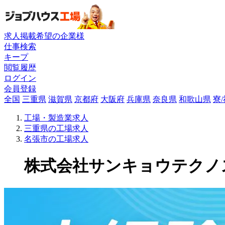
求人掲載希望の企業様
仕事検索
キープ
閲覧履歴
ログイン
会員登録
全国
三重県
滋賀県
京都府
大阪府
兵庫県
奈良県
和歌山県
寮
工場・製造業求人
三重県の工場求人
名張市の工場求人
株式会社サンキョウテクノスタ