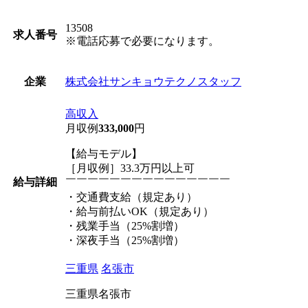
13508
求人番号
※電話応募で必要になります。
株式会社サンキョウテクノスタッフ
企業
高収入
月収例
333,000
円
【給与モデル】
［月収例］33.3万円以上可
給与詳細
￣￣￣￣￣￣￣￣￣￣￣￣￣￣￣
・交通費支給（規定あり）
・給与前払いOK（規定あり）
・残業手当（25%割増）
・深夜手当（25%割増）
三重県
名張市
三重県名張市