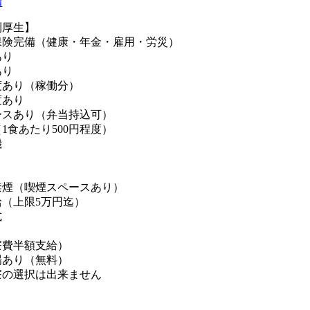
備
利厚生】
保険完備（健康・年金・雇用・労災）
あり
あり
度あり（稼働分）
度あり
ースあり（弁当持込可）
1食あたり500円程度）
機
禁煙（喫煙スペースあり）
（上限5万円迄）
式
寮費半額支給）
場あり（無料）
寮の選択は出来ません