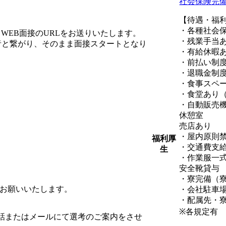
社会保険完
【待遇・福
・各種社会
WEB面接のURLをお送りいたします。
・残業手当
者と繋がり、そのまま面接スタートとなり
・有給休暇
・前払い制
・退職金制
・食事スペ
・食堂あり（
・自動販売
休憩室
売店あり
・屋内原則
福利厚
・交通費支給
生
・作業服一
安全靴貸与
・寮完備（
をお願いいたします。
・会社駐車
・配属先・
※各規定有
話またはメールにて選考のご案内をさせ