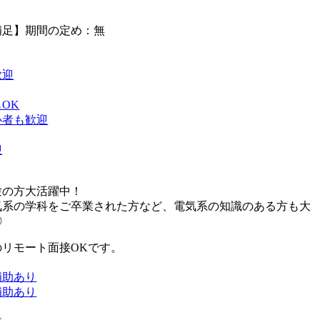
補足】期間の定め：無
歓迎
OK
心者も歓迎
迎
】
験の方大活躍中！
気系の学科をご卒業された方など、電気系の知識のある方も大
◎
のリモート面接OKです。
補助あり
補助あり