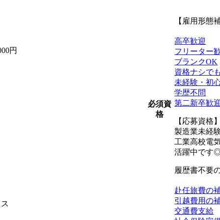
【雇用形態
高卒歓迎
00円
フリーター
ブランクOK
資格ナシでも
未経験・初
学歴不問
第二新卒歓
必須資
格
【応募資格
製造業未経
工業高校電
活躍中です
履歴書不要
赴任旅費の
引越費用の
ィス
交通費支給