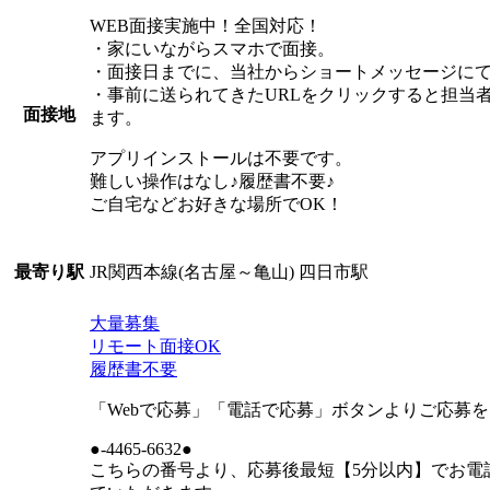
WEB面接実施中！全国対応！
・家にいながらスマホで面接。
・面接日までに、当社からショートメッセージにて
・事前に送られてきたURLをクリックすると担当
面接地
ます。
アプリインストールは不要です。
難しい操作はなし♪履歴書不要♪
ご自宅などお好きな場所でOK！
JR関西本線(名古屋～亀山) 四日市駅
最寄り駅
大量募集
リモート面接OK
履歴書不要
「Webで応募」「電話で応募」ボタンよりご応募
●-4465-6632●
こちらの番号より、応募後最短【5分以内】でお電