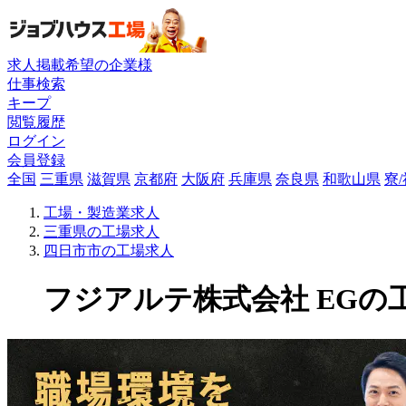
求人掲載希望の企業様
仕事検索
キープ
閲覧履歴
ログイン
会員登録
全国
三重県
滋賀県
京都府
大阪府
兵庫県
奈良県
和歌山県
寮
工場・製造業求人
三重県の工場求人
四日市市の工場求人
フジアルテ株式会社 EGの工場求