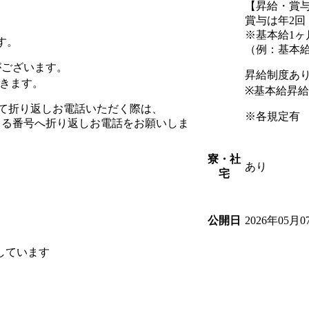
【昇給・賞
賞与は年2
※基本給1ヶ
す。
（例：基本給
がございます。
昇給制度あり
きます。
※基本給昇給0
を受けて折り返しお電話いただく際は、
※各規定有
まる番号へ折り返しお電話をお願いしま
寮・社
あり
宅
2026年05月0
公開日
しています