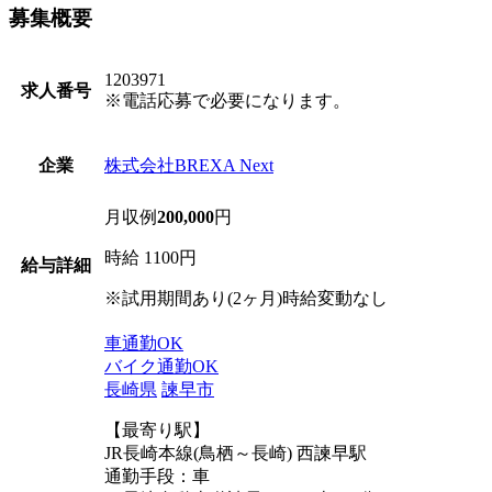
募集概要
1203971
求人番号
※電話応募で必要になります。
株式会社BREXA Next
企業
月収例
200,000
円
時給 1100円
給与詳細
※試用期間あり(2ヶ月)時給変動なし
車通勤OK
バイク通勤OK
長崎県
諫早市
【最寄り駅】
JR長崎本線(鳥栖～長崎) 西諫早駅
通勤手段：車