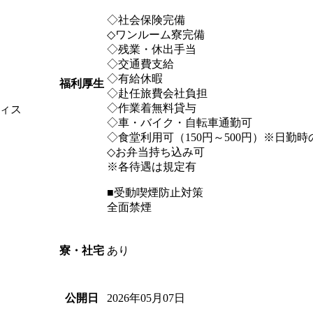
◇社会保険完備
◇ワンルーム寮完備
◇残業・休出手当
◇交通費支給
◇有給休暇
福利厚生
◇赴任旅費会社負担
◇作業着無料貸与
ィス
◇車・バイク・自転車通勤可
◇食堂利用可（150円～500円）※日勤
◇お弁当持ち込み可
※各待遇は規定有
■受動喫煙防止対策
全面禁煙
あり
寮・社宅
2026年05月07日
公開日