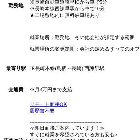
※長崎自動車道諫早ICから車で5分
勤務地
※長崎本線西諫早駅から車で10分
★工場敷地内に無料駐車場あり
就業場所：勤務地、その他会社が指定する範囲
就業場所の変更範囲：会社の定めるすべてのオフ
JR長崎本線(鳥栖～長崎) 西諫早駅
最寄り駅
※月3万円まで支給
交通費
リモート面接OK
履歴書不要
----------------------------------------------
≪即日面接ご案内しています！≫
すぐに就業を希望されている方も安心♪