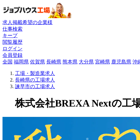
求人掲載希望の企業様
仕事検索
キープ
閲覧履歴
ログイン
会員登録
全国
福岡県
佐賀県
長崎県
熊本県
大分県
宮崎県
鹿児島県
沖
工場・製造業求人
長崎県の工場求人
諫早市の工場求人
株式会社BREXA Nextの工場求