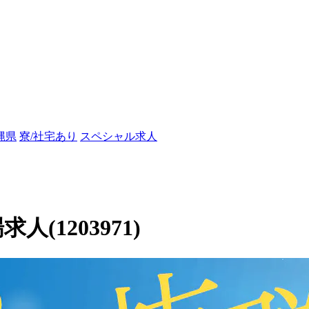
縄県
寮/社宅あり
スペシャル求人
人(1203971)