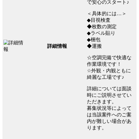
で安心のスタート♪
＜具体的には…＞
◆目視検査
◆枚数の測定
◆ラベル貼り
◆梱包
詳細情報
◆運搬
☆空調完備で快適な
作業環境です！
☆外観・内観ともに
綺麗な工場です♪
詳細については面談
時にご説明させてい
ただきます。
募集状況等によって
は当該案件へのご案
内が難しい場合があ
ります。