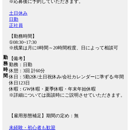
※応募後に予約していただきます。
土日休み
日勤
正社員
【勤務時間】
①08:30~17:30
※残業は月に0時間～20時間程度、日によって相談可
勤
【備考】
務
勤務：日勤
時
休憩：3回 計60分
間
休日：5勤2休/土日祝休み/会社カレンダーに準ずる/年間
休日123日
休暇：GW休暇・夏季休暇・年末年始休暇
※詳細については面談時にご説明させていただきます。
【雇用形態補足】期間の定め：無
未経験・初心者も歓迎