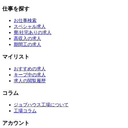
仕事を探す
お仕事検索
スペシャル求人
寮/社宅ありの求人
高収入の求人
期間工の求人
マイリスト
おすすめの求人
キープ中の求人
求人の閲覧履歴
コラム
ジョブハウス工場について
工場コラム
アカウント