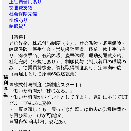
正社員登用あり
交通費支給
社会保険完備
研修あり
制服貸与
【待遇】
昇給昇格、株式付与制度（※）、社会保険・雇用保険・
健康保険・厚生年金・労災保険完備、残業、休出手当有
り、深夜手当、有給休暇、慶弔休暇、通勤交通費支給、
社宅完備（※規定あり）、制服貸与（制服着用の職場の
み）、従業員持株会、資格取得制度あり、定年満60歳
（再雇用として原則65歳迄就業）
福
利
※株式付与制度（新制度スタート）
厚
「働いた時間が、株になる。」
生
・働いた時間がポイントとして貯まり、累計に応じてUT
グループ株式に交換
・一度退職しても、戻ってきた際には過去の労働時間か
ら再び積み上げが可能(※)
※退職後5年以内、規定あり