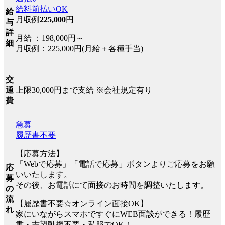
給料前払いOK
給
月収例
225,000
円
与
詳
月給 ：198,000円～
細
月収例：225,000円(月給＋各種手当)
交
上限30,000円まで支給 ※会社規定有り
通
費
急募
履歴書不要
【応募方法】
「Webで応募」「電話で応募」ボタンよりご応募をお願
応
いいたします。
募
その後、お電話にて面接のお時間を調整いたします。
の
流
【履歴書不要☆オンライン面接OK】
れ
家にいながらスマホですぐにWEB面談ができる！履歴
書・志望動機不要・私服でOK！