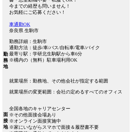
今までの経歴も問いません！
お気軽にご応募ください！
車通勤OK
奈良県 生駒市
勤務詳細：生駒市
通勤方法：徒歩/車/バス/自転車/電車/バイク
最寄り駅：学研北生駒駅から車6分
勤
※構内の（無料）駐車場利用OK
務
地
就業場所：勤務地、その他会社が指定する範囲
就業場所の変更範囲：会社の定めるすべてのオフィス
全国各地のキャリアセンター
面
※その他面接会場あり
接
※オンライン面接実施中
地
※家にいながらスマホで面接＆履歴書不要