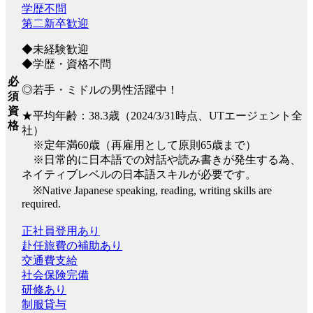
学歴不問
第二新卒歓迎
◆未経験歓迎
◆学歴・資格不問
必
◎若手・ミドルの男性活躍中！
須
資
★平均年齢：38.3歳（2024/3/31時点、UTエージェント全
格
社）
※定年満60歳（再雇用として原則65歳まで）
※日常的に日本語での対話や読み書きが発生する為、
ネイティブレベルの日本語スキルが必要です。
※Native Japanese speaking, reading, writing skills are
required.
正社員登用あり
赴任旅費の補助あり
交通費支給
社会保険完備
研修あり
制服貸与