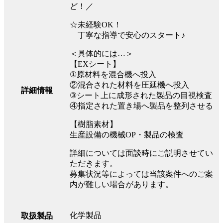
ど！／
☆未経験OK！
丁寧な指導で安心のスタート♪
＜具体的には…＞
【EXシート】
①原材料を混合機へ投入
②混合された材料を圧延機へ投入
詳細情報
③シート上に成形された製品の目視検査
④指定された置き場へ製品を整列させる
【樹脂素材】
生産設備の機械OP・製品の検査
詳細については面談時にご説明させてい
ただきます。
募集状況等によっては当該案件へのご案
内が難しい場合があります。
化学製品
取扱製品