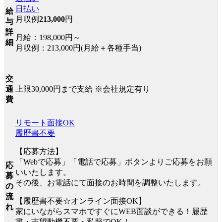
日払い
給
月収例
213,000
円
与
詳
月給：198,000円～
細
月収例：213,000円(月給＋各種手当)
交
上限30,000円まで支給 ※会社規定有り
通
費
リモート面接OK
履歴書不要
【応募方法】
「Webで応募」「電話で応募」ボタンよりご応募をお願
応
いいたします。
募
その後、お電話にて面接のお時間を調整いたします。
の
流
【履歴書不要☆オンライン面接OK】
れ
家にいながらスマホですぐにWEB面談ができる！履歴
書・志望動機不要・私服でOK！