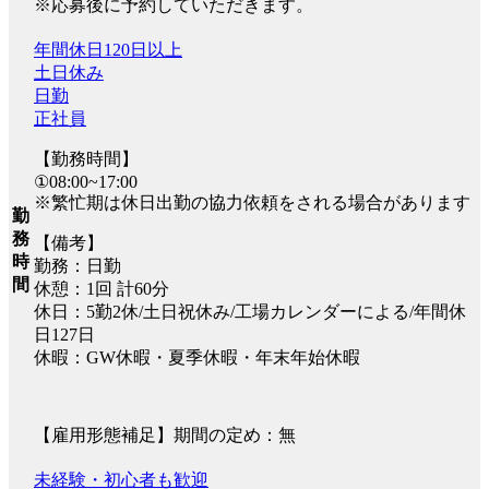
※応募後に予約していただきます。
年間休日120日以上
土日休み
日勤
正社員
【勤務時間】
①08:00~17:00
※繁忙期は休日出勤の協力依頼をされる場合があります
勤
務
【備考】
時
勤務：日勤
間
休憩：1回 計60分
休日：5勤2休/土日祝休み/工場カレンダーによる/年間休
日127日
休暇：GW休暇・夏季休暇・年末年始休暇
【雇用形態補足】期間の定め：無
未経験・初心者も歓迎