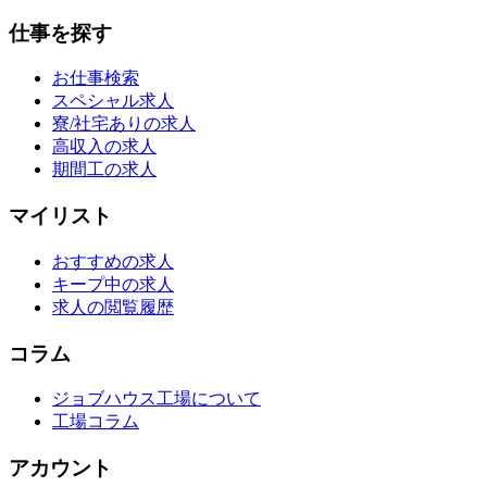
仕事を探す
お仕事検索
スペシャル求人
寮/社宅ありの求人
高収入の求人
期間工の求人
マイリスト
おすすめの求人
キープ中の求人
求人の閲覧履歴
コラム
ジョブハウス工場について
工場コラム
アカウント