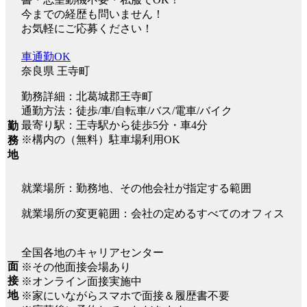
今までの経歴も問いません！
お気軽にご応募ください！
車通勤OK
奈良県 王寺町
勤務詳細：北葛城郡王寺町
通勤方法：徒歩/車/自転車/バス/電車/バイク
最寄り駅：王寺駅から徒歩5分・車4分
勤
※構内の（無料）駐車場利用OK
務
地
就業場所：勤務地、その他会社が指定する範囲
就業場所の変更範囲：会社の定めるすべてのオフィス
全国各地のキャリアセンター
面
※その他面接会場あり
接
※オンライン面接実施中
地
※家にいながらスマホで面接＆履歴書不要