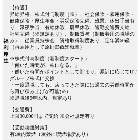
【待遇】
昇給昇格、株式付与制度（※）、社会保険・雇用保険・
健康保険・厚生年金・労災保険完備、残業、休出手当有
り、深夜手当、有給休暇、慶弔休暇、通勤交通費支給、
社宅完備（※規定あり）、制服貸与（制服着用の職場の
み）、従業員持株会、資格取得制度あり、定年満60歳
福
（再雇用として原則65歳迄就業）
利
厚
※株式付与制度（新制度スタート）
生
「働いた時間が、株になる。」
・働いた時間がポイントとして貯まり、累計に応じてUT
グループ株式に交換
・一度退職しても、戻ってきた際には過去の労働時間か
ら再び積み上げが可能(※)
※退職後5年以内、規定あり
【交通費】
上限30,000円まで支給 ※会社規定有り
【受動喫煙対策】
有:屋内禁煙（屋外に喫煙場所あり）