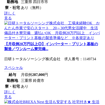
勤務地
三重県 四日市市
寮・社宅
あり（無料）
詳しく
見る
【月収例28万円以上◎】インバーター・プリント基板の
製造／ワンルーム寮完備...
日研トータルソーシング株式会社 求人番号：1149734
スペシャル
給与
月収例
287,000
円
勤務地
三重県 鈴鹿市
寮・社宅
あり
詳しく
見る