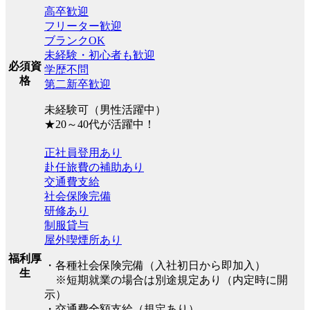
高卒歓迎
フリーター歓迎
ブランクOK
未経験・初心者も歓迎
必須資
学歴不問
格
第二新卒歓迎
未経験可（男性活躍中）
★20～40代が活躍中！
正社員登用あり
赴任旅費の補助あり
交通費支給
社会保険完備
研修あり
制服貸与
屋外喫煙所あり
福利厚
・各種社会保険完備（入社初日から即加入）
生
※短期就業の場合は別途規定あり（内定時に開
示）
・交通費全額支給（規定あり）