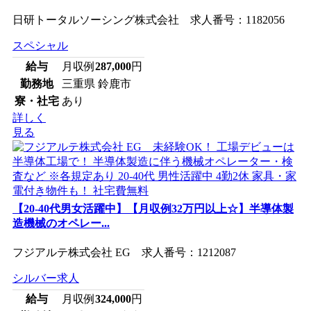
日研トータルソーシング株式会社 求人番号：1182056
スペシャル
給与
月収例
287,000
円
勤務地
三重県 鈴鹿市
寮・社宅
あり
詳しく
見る
【20-40代男女活躍中】【月収例32万円以上☆】半導体製
造機械のオペレー...
フジアルテ株式会社 EG 求人番号：1212087
シルバー求人
給与
月収例
324,000
円