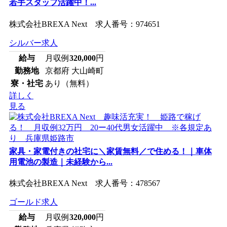
若手スタッフ活躍中！...
株式会社BREXA Next 求人番号：974651
シルバー求人
給与
月収例
320,000
円
勤務地
京都府 大山崎町
寮・社宅
あり（無料）
詳しく
見る
家具・家電付きの社宅に＼家賃無料／で住める！｜車体
用電池の製造｜未経験から...
株式会社BREXA Next 求人番号：478567
ゴールド求人
給与
月収例
320,000
円