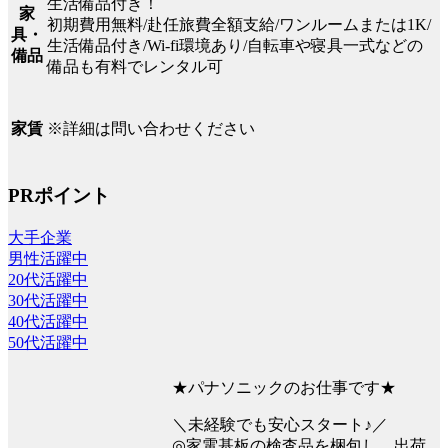
生活備品付き！
家
初期費用無料/赴任旅費全額支給/ワンルームまたは1K/
具・
生活備品付き/Wi-fi環境あり/自転車や寝具一式などの
備品
備品も有料でレンタル可
※詳細は問い合わせください
家賃
PRポイント
大手企業
男性活躍中
20代活躍中
30代活躍中
40代活躍中
50代活躍中
★パナソニックのお仕事です★
＼未経験でも安心スタート♪／
◎家電基板の検査品を梱包し、出荷