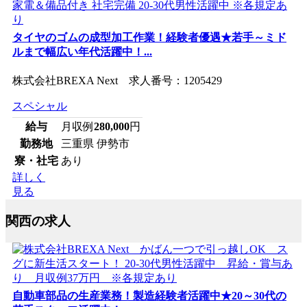
タイヤのゴムの成型加工作業！経験者優遇★若手～ミド
ルまで幅広い年代活躍中！...
株式会社BREXA Next 求人番号：1205429
スペシャル
給与
月収例
280,000
円
勤務地
三重県 伊勢市
寮・社宅
あり
詳しく
見る
関西の求人
自動車部品の生産業務！製造経験者活躍中★20～30代の