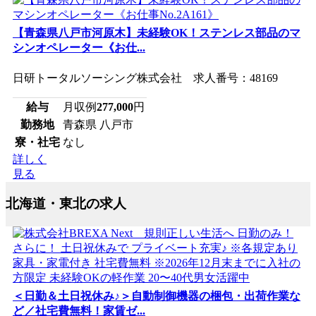
【青森県八戸市河原木】未経験OK！ステンレス部品のマ
シンオペレーター《お仕...
日研トータルソーシング株式会社 求人番号：48169
給与
月収例
277,000
円
勤務地
青森県 八戸市
寮・社宅
なし
詳しく
見る
北海道・東北の求人
＜日勤＆土日祝休み♪＞自動制御機器の梱包・出荷作業な
ど／社宅費無料！家賃ゼ...