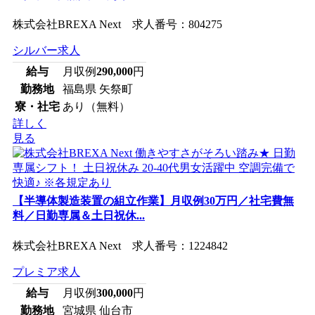
株式会社BREXA Next 求人番号：804275
シルバー求人
給与
月収例
290,000
円
勤務地
福島県 矢祭町
寮・社宅
あり（無料）
詳しく
見る
【半導体製造装置の組立作業】月収例30万円／社宅費無
料／日勤専属＆土日祝休...
株式会社BREXA Next 求人番号：1224842
プレミア求人
給与
月収例
300,000
円
勤務地
宮城県 仙台市