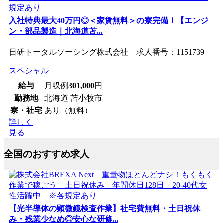
入社特典最大40万円◎＜家賃無料＞の寮完備！【エンジ
ン・部品製造｜北海道苫...
日研トータルソーシング株式会社 求人番号：1151739
スペシャル
給与
月収例
301,000
円
勤務地
北海道 苫小牧市
寮・社宅
あり（無料）
詳しく
見る
全国のおすすめ求人
【光半導体の顕微鏡検査作業】社宅費無料・土日祝休
み・残業少なめ◎安心な研修...