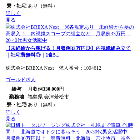
寮・社宅
あり（無料）
詳しく
見る
【未経験から稼げる！月収例33万円◎】内視鏡組み立て
｜社宅費無料◎｜1食5...
株式会社BREXA Next 求人番号：1094612
ゴールド求人
給与
月収例
330,000
円
勤務地
福島県 会津若松市
寮・社宅
あり（無料）
詳しく
見る