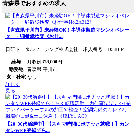
青森県でおすすめの求人
【青森県平川市】未経験OK！半導体製造マシンオペレー
ター・顕微鏡検査《お仕...
日研トータルソーシング株式会社 求人番号：1088134
給与
月収例
328,000
円
勤務地
青森県 平川市
寮・社宅
なし
詳しく
見る
【20~30代活躍中】【スキマ時間にポチッと就職！】カン
タンWEB登録でら...