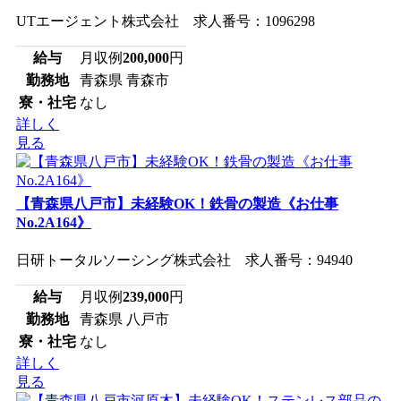
UTエージェント株式会社 求人番号：1096298
給与
月収例
200,000
円
勤務地
青森県 青森市
寮・社宅
なし
詳しく
見る
【青森県八戸市】未経験OK！鉄骨の製造《お仕事
No.2A164》
日研トータルソーシング株式会社 求人番号：94940
給与
月収例
239,000
円
勤務地
青森県 八戸市
寮・社宅
なし
詳しく
見る