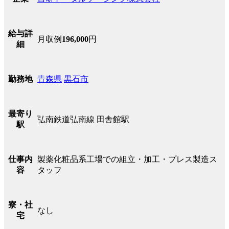
給与詳
月収例
196,000
円
細
青森県
黒石市
勤務地
最寄り
弘南鉄道弘南線 田舎館駅
駅
製薬化粧品系工場での組立・加工・プレス製造ス
仕事内
タッフ
容
寮・社
なし
宅