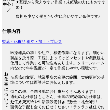
★基礎から覚えやすい作業！未経験の方にもおすす
中心！
め！
／
負担を少なく働きたい方に合いやすい条件です♪
仕事内容
製薬・化粧品
組立・加工・プレス
医療器具の加工や組立、検査作業になります。細かい
製品を扱う際、工程によってはピンセットや顕微鏡を
使用して作業する可能性もあります。クリーンルーム
内なので年中温度が一定で作業しやすい環境です。
お
※業務の変更、就業場所の変更の範囲、契約更新の基
仕
準については面談時にお伝えします。
事
に
◎この他、全国各地にお仕事たくさんあります！
つ
通勤のお仕事はもちろん、全国の寮完備のお仕事は、
い
赴任旅費支給や生活諸設備付きで敷金・礼金0円！
て
面倒な手配も全てお任せください！ラクラク赴任でお