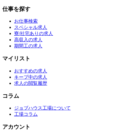
仕事を探す
お仕事検索
スペシャル求人
寮/社宅ありの求人
高収入の求人
期間工の求人
マイリスト
おすすめの求人
キープ中の求人
求人の閲覧履歴
コラム
ジョブハウス工場について
工場コラム
アカウント