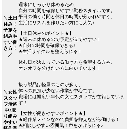
週末にしっかり休めるため、
自分の時間を確保しやすい勤務スタイルです。
平日の働く時間と休日の時間が分かれやすく、
＼土日
生活にリズムを作りたい方にも人気♪
休み！
予定を
【土日休みのポイント★】
組みや
★週末に休めるので予定が立てやすい！
すい働
★自分の時間を確保できる♪
き方！
★生活サイクルを整えられる！
／
休む日が決まっている働き方を希望する方や、
オンオフを分けたい方に向いています！
扱う製品は軽量のものが多く、
体への負担が少ない作業が中心です。
＼女性
職場には幅広い年代の女性スタッフが在籍していま
スタッ
す！
フ活躍
中♪取
【女性が働きやすいポイント★】
り組み
★軽作業メインなので負担を抑えながら働ける！
やすい
★相談しやすい雰囲気！声をかけられる♪
軽作業