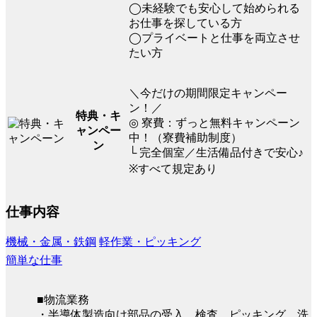
◯未経験でも安心して始められる
お仕事を探している方
◯プライベートと仕事を両立させ
たい方
＼今だけの期間限定キャンペー
ン！／
特典・キ
◎ 寮費：ずっと無料キャンペーン
ャンペー
中！（寮費補助制度）
ン
└ 完全個室／生活備品付きで安心♪
※すべて規定あり
仕事内容
機械・金属・鉄鋼
軽作業・ピッキング
簡単な仕事
■物流業務
・半導体製造向け部品の受入、検査、ピッキング、洗