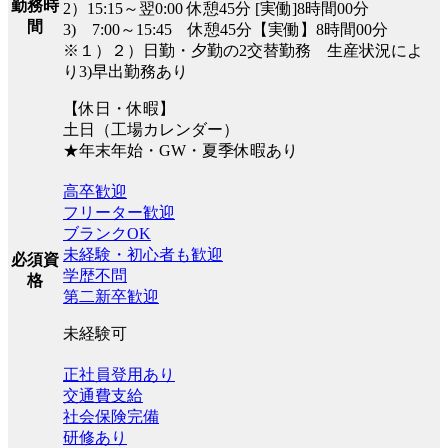
勤務時
2）15:15～翌0:00 休憩45分 [実働]8時間00分
間
3) 7:00～15:45 休憩45分【実働】8時間00分
※１）２）日勤・夕勤の2交替勤務 生産状況によ
り3)早出勤務あり
【休日・休暇】
土日（工場カレンダー）
★年末年始・GW・夏季休暇あり
高卒歓迎
フリーター歓迎
ブランクOK
未経験・初心者も歓迎
必須資
学歴不問
格
第二新卒歓迎
未経験可
正社員登用あり
交通費支給
社会保険完備
研修あり