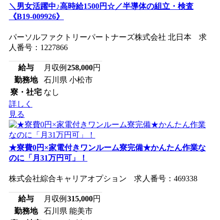
＼男女活躍中♪高時給1500円☆／半導体の組立・検査
《B19-009926》
パーソルファクトリーパートナーズ株式会社 北日本 求
人番号：1227866
給与
月収例
258,000
円
勤務地
石川県 小松市
寮・社宅
なし
詳しく
見る
★寮費0円×家電付きワンルーム寮完備★かんたん作業な
のに「月31万円可」！
株式会社綜合キャリアオプション 求人番号：469338
給与
月収例
315,000
円
勤務地
石川県 能美市