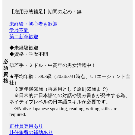
【雇用形態補足】期間の定め：無
未経験・初心者も歓迎
学歴不問
第二新卒歓迎
◆未経験歓迎
◆資格・学歴不問
必
◎若手・ミドル・中高年の男女活躍中！
須
資
★平均年齢：38.3歳（2024/3/31時点、UTエージェント全
格
社）
※定年満60歳（再雇用として原則65歳まで）
※日常的に日本語での対話や読み書きが発生する為、
ネイティブレベルの日本語スキルが必要です。
※Native Japanese speaking, reading, writing skills are
required.
正社員登用あり
赴任旅費の補助あり