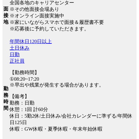
全国各地のキャリアセンター
面
※その他面接会場あり
接
※オンライン面接実施中
地
※家にいながらスマホで面接＆履歴書不要
※応募後に予約していただきます。
年間休日120日以上
土日休み
日勤
正社員
【勤務時間】
①08:20~17:20
※早出や残業が発生する場合があります。
勤
務
【備考】
時
勤務：日勤
間
休憩：1回 計60分
休日：5勤2休/土日休み/会社カレンダーに準ずる/年間休
日125日
休暇：GW休暇・夏季休暇・年末年始休暇