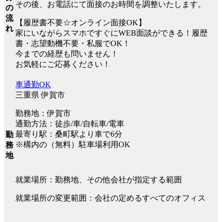
その後、お電話にて面接のお時間を調整いたします。
の
流
【履歴書不要☆オンライン面接OK】
れ
家にいながらスマホですぐにWEB面談ができる！履歴
書・志望動機不要・私服でOK！
今までの経歴も問いません！
お気軽にご応募ください！
車通勤OK
三重県 伊賀市
勤務地：伊賀市
通勤方法：徒歩/車/自転車/電車
最寄り駅：桑町駅より車で6分
勤
※構内の（無料）駐車場利用OK
務
地
就業場所：勤務地、その他会社が指定する範囲
就業場所の変更範囲：会社の定めるすべてのオフィス