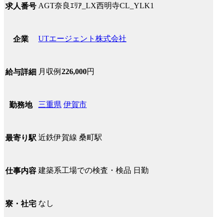
AGT奈良ｴﾘｱ_LX西明寺CL_YLK1
求人番号
UTエージェント株式会社
企業
月収例
226,000
円
給与詳細
三重県
伊賀市
勤務地
近鉄伊賀線 桑町駅
最寄り駅
建築系工場での検査・検品 日勤
仕事内容
なし
寮・社宅