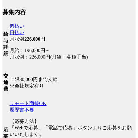
募集内容
週払い
日払い
給
月収例
226,000
円
与
詳
月給：196,000円～
細
月収例：226,000円(月給＋各種手当)
交
上限30,000円まで支給
通
※会社規定有り
費
リモート面接OK
履歴書不要
【応募方法】
「Webで応募」「電話で応募」ボタンよりご応募をお願
応
いいたします。
募