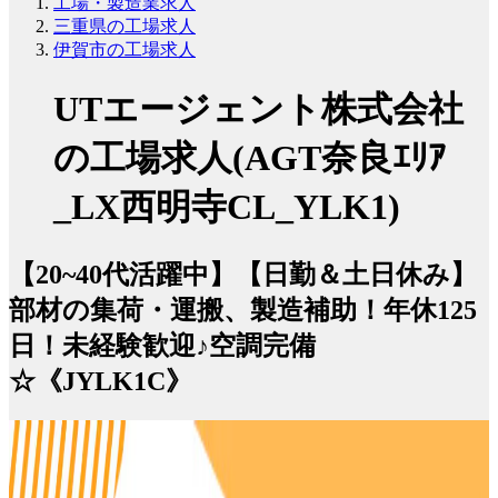
工場・製造業求人
三重県の工場求人
伊賀市の工場求人
UTエージェント株式会社
の工場求人(AGT奈良ｴﾘｱ
_LX西明寺CL_YLK1)
【20~40代活躍中】【日勤＆土日休み】
部材の集荷・運搬、製造補助！年休125
日！未経験歓迎♪空調完備
☆《JYLK1C》