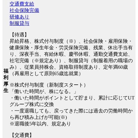
交通費支給
社会保険完備
研修あり
制服貸与
【待遇】
昇給昇格、株式付与制度（※）、社会保険・雇用保険・
健康保険・厚生年金・労災保険完備、残業、休出手当有
り、深夜手当、有給休暇、慶弔休暇、通勤交通費支給、
社宅完備（※規定あり）、制服貸与（制服着用の職場の
み）、従業員持株会、資格取得制度あり、定年満60歳
福
（再雇用として原則65歳迄就業）
利
厚
※株式付与制度（新制度スタート）
生
「働いた時間が、株になる。」
・働いた時間がポイントとして貯まり、累計に応じてUT
グループ株式に交換
・一度退職しても、戻ってきた際には過去の労働時間か
ら再び積み上げが可能(※)
※退職後5年以内、規定あり
【交通費】