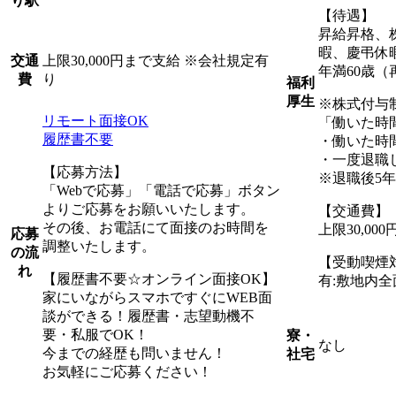
り駅
【待遇】
昇給昇格、
暇、慶弔休
上限30,000円まで支給 ※会社規定有
交通
年満60歳（
り
費
福利
厚生
※株式付与
リモート面接OK
「働いた時
履歴書不要
・働いた時
・一度退職
【応募方法】
※退職後5
「Webで応募」「電話で応募」ボタン
よりご応募をお願いいたします。
【交通費】
その後、お電話にて面接のお時間を
上限30,0
応募
調整いたします。
の流
【受動喫煙
れ
【履歴書不要☆オンライン面接OK】
有:敷地内
家にいながらスマホですぐにWEB面
談ができる！履歴書・志望動機不
要・私服でOK！
寮・
なし
今までの経歴も問いません！
社宅
お気軽にご応募ください！