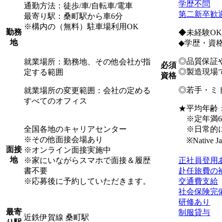
学歴不問
通勤方法：徒歩/車/自転車/電車
第二新卒歓
最寄り駅：桑町駅から車6分
※構内の（無料）駐車場利用OK
勤務
◆未経験O
地
◆学歴・資
◎品質保証
就業場所：勤務地、その他会社が指
必須
◎製造現場
定する範囲
資格
◎若手・ミ
就業場所の変更範囲：会社の定める
すべてのオフィス
★平均年齢：3
※定年満6
全国各地のキャリアセンター
※日常的に
※その他面接会場あり
※Native Japan
面接
※オンライン面接実施中
地
※家にいながらスマホで面接＆履歴
正社員登用
書不要
赴任旅費の
※応募後に予約していただきます。
交通費支給
社会保険完
研修あり
最寄
制服貸与
近鉄伊賀線 桑町駅