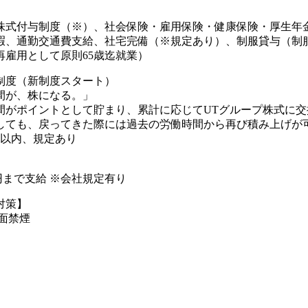
株式付与制度（※）、社会保険・雇用保険・健康保険・厚生年
暇、通勤交通費支給、社宅完備（※規定あり）、制服貸与（制
再雇用として原則65歳迄就業）
制度（新制度スタート）
間が、株になる。」
間がポイントとして貯まり、累計に応じてUTグループ株式に交
しても、戻ってきた際には過去の労働時間から再び積み上げが可
年以内、規定あり
00円まで支給 ※会社規定有り
対策】
全面禁煙