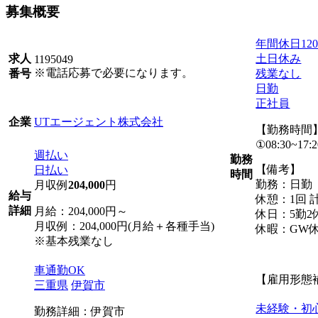
募集概要
年間休日12
土日休み
求人
1195049
※電話応募で必要になります。
残業なし
番号
日勤
正社員
UTエージェント株式会社
企業
【勤務時間
①08:30~17:2
週払い
勤務
【備考】
日払い
時間
勤務：日勤
月収例
204,000
円
給与
休憩：1回 計
詳細
月給：204,000円～
休日：5勤2
月収例：204,000円(月給＋各種手当)
休暇：GW
※基本残業なし
車通勤OK
【雇用形態
三重県
伊賀市
未経験・初
勤務詳細：伊賀市