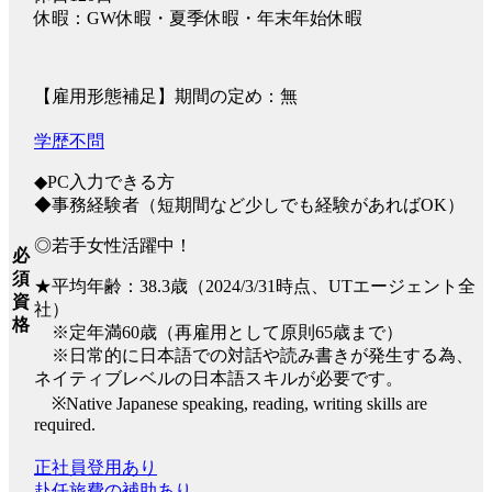
休暇：GW休暇・夏季休暇・年末年始休暇
【雇用形態補足】期間の定め：無
学歴不問
◆PC入力できる方
◆事務経験者（短期間など少しでも経験があればOK）
◎若手女性活躍中！
必
須
★平均年齢：38.3歳（2024/3/31時点、UTエージェント全
資
社）
格
※定年満60歳（再雇用として原則65歳まで）
※日常的に日本語での対話や読み書きが発生する為、
ネイティブレベルの日本語スキルが必要です。
※Native Japanese speaking, reading, writing skills are
required.
正社員登用あり
赴任旅費の補助あり