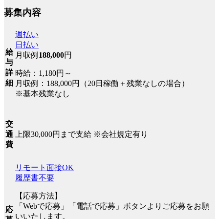
募集内容
週払い
日払い
給
月収例
188,000
円
与
詳
時給：1,180円～
細
月収例：188,000円（20日稼働＋残業なしの場合）
※基本残業なし
交
上限30,000円まで支給 ※会社規定有り
通
費
リモート面接OK
履歴書不要
【応募方法】
「Webで応募」「電話で応募」ボタンよりご応募をお願
応
いいたします。