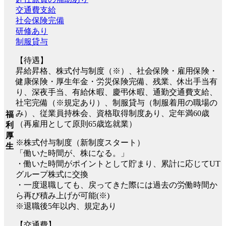
交通費支給
社会保険完備
研修あり
制服貸与
【待遇】
昇給昇格、株式付与制度（※）、社会保険・雇用保険・
健康保険・厚生年金・労災保険完備、残業、休出手当有
り、深夜手当、有給休暇、慶弔休暇、通勤交通費支給、
社宅完備（※規定あり）、制服貸与（制服着用の職場の
み）、従業員持株会、資格取得制度あり、定年満60歳
福
（再雇用として原則65歳迄就業）
利
厚
※株式付与制度（新制度スタート）
生
「働いた時間が、株になる。」
・働いた時間がポイントとして貯まり、累計に応じてUT
グループ株式に交換
・一度退職しても、戻ってきた際には過去の労働時間か
ら再び積み上げが可能(※)
※退職後5年以内、規定あり
【交通費】