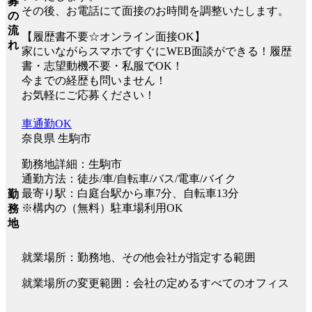
募
その後、お電話にて面接のお時間を調整いたします。
の
流
【履歴書不要☆オンライン面接OK】
れ
家にいながらスマホですぐにWEB面談ができる！履歴
書・志望動機不要・私服でOK！
今までの経歴も問いません！
お気軽にご応募ください！
車通勤OK
奈良県 生駒市
勤務地詳細：生駒市
通勤方法：徒歩/車/自転車/バス/電車/バイク
最寄り駅：白庭台駅から車7分、自転車13分
勤
※構内の（無料）駐車場利用OK
務
地
就業場所：勤務地、その他会社が指定する範囲
就業場所の変更範囲：会社の定めるすべてのオフィス