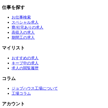
仕事を探す
お仕事検索
スペシャル求人
寮/社宅ありの求人
高収入の求人
期間工の求人
マイリスト
おすすめの求人
キープ中の求人
求人の閲覧履歴
コラム
ジョブハウス工場について
工場コラム
アカウント