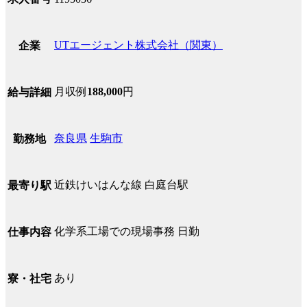
UTエージェント株式会社（関東）
企業
月収例
188,000
円
給与詳細
奈良県
生駒市
勤務地
近鉄けいはんな線 白庭台駅
最寄り駅
化学系工場での現場事務 日勤
仕事内容
あり
寮・社宅