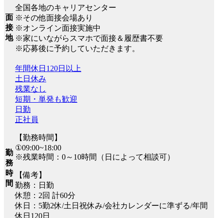
全国各地のキャリアセンター
面
※その他面接会場あり
接
※オンライン面接実施中
地
※家にいながらスマホで面接＆履歴書不要
※応募後に予約していただきます。
年間休日120日以上
土日休み
残業なし
短期・単発も歓迎
日勤
正社員
【勤務時間】
①09:00~18:00
勤
※残業時間：0～10時間（日によって相談可）
務
時
【備考】
間
勤務：日勤
休憩：2回 計60分
休日：5勤2休/土日祝休み/会社カレンダーに準ずる/年間
休日120日