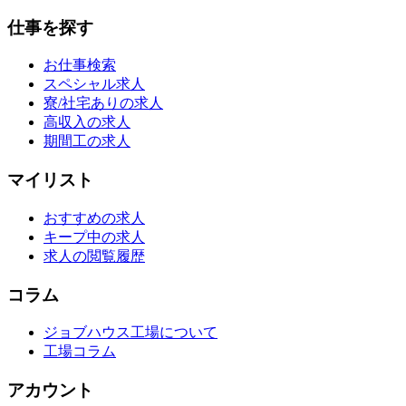
仕事を探す
お仕事検索
スペシャル求人
寮/社宅ありの求人
高収入の求人
期間工の求人
マイリスト
おすすめの求人
キープ中の求人
求人の閲覧履歴
コラム
ジョブハウス工場について
工場コラム
アカウント