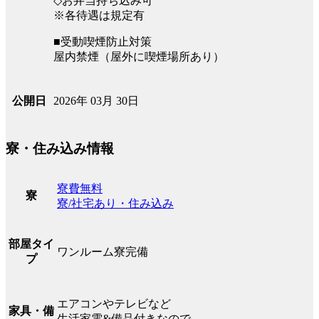
◇お弁当持ち込み可
※各待遇は規定有
■受動喫煙防止対策
屋内禁煙（屋外に喫煙場所あり）
2026年 03月 30日
公開日
寮・住み込み情報
寮費無料
寮
寮/社宅あり・住み込み
部屋タイ
ワンルーム寮完備
プ
エアコンやテレビなど
家具・備
生活家電&備品付きなので、