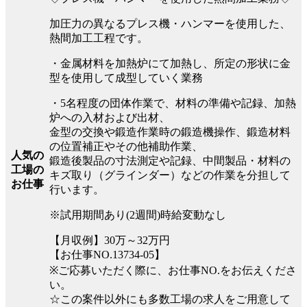
加圧力の異なるプレス機・ハンマーを使用した、
熱間加工工程です。
・金属材料を加熱炉にて加熱し、所定の形状に金
型を使用して成型していく業務
・5名程度の団体作業で、材料の準備や記録、加熱
炉への入材および出材、
金型の交換や鍛造作業時の鍛造機操作、鍛造材料
の位置補正やその他補助作業、
人気の
鍛造後製品の寸法測定や記録、中間製品・材料の
工場の
キズ取り（グラインダー）などの作業を分担して
お仕事
行います。
※試用期間あり(2週間)時給変動なし
【月収例】30万～32万円
【お仕事NO.13734-05】
※ご応募いただく際に、お仕事NO.をお伝えくださ
い。
☆この案件以外にも多数工場の求人をご用意して