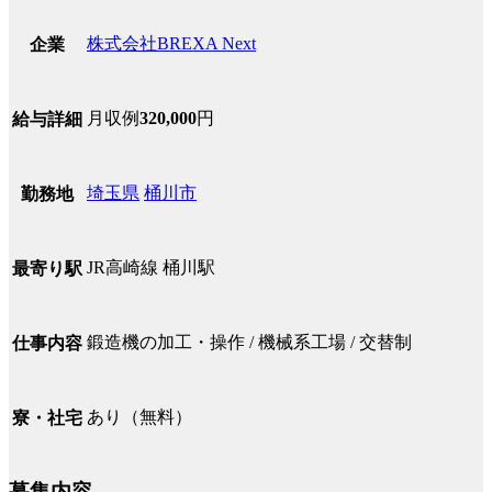
株式会社BREXA Next
企業
月収例
320,000
円
給与詳細
埼玉県
桶川市
勤務地
JR高崎線 桶川駅
最寄り駅
鍛造機の加工・操作 / 機械系工場 / 交替制
仕事内容
あり（無料）
寮・社宅
募集内容