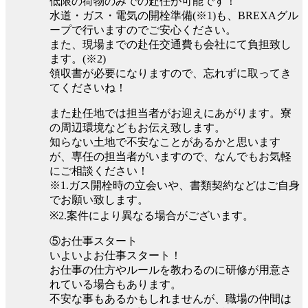
低限の荷物のみでの赴任が可能です！
水道・ガス・電気の開栓準備(※1)も、BREXAグル
ープで行いますのでご安心ください。
また、現場までの赴任交通費も会社にて負担致し
ます。(※2)
領収書が必要になりますので、忘れずに取ってき
てくださいね！
また赴任地では担当者がお迎えにあがります。寮
の周辺環境などもお伝え致します。
知らない土地で不安なことがあるかと思います
が、専任の担当者がいますので、なんでもお気軽
にご相談ください！
※1.ガス開栓時の立会いや、書類契約などはご自身
でお願い致します。
※2.案件により異なる場合がございます。
⑤お仕事スタート
いよいよお仕事スタート！
お仕事の仕方やルールを教わるのに研修が用意さ
れている場合もあります。
不安な事もあるかもしれませんが、職場の仲間は