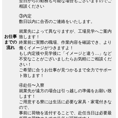
翌日からの勤務も可能な場合もございますのでご
相談ください
③内定
数日以内に合否のご連絡をいたします。
就業先によって異なりますが、工場見学へご案内
お仕事
致します！
までの
終業前に実際の職場、作業内容を確認でき、より
流れ
働くイメージがつきますよ！
もし内定後や見学後に「イメージと違う…」など
不安なことがございましたらお気軽にご相談くだ
さい！
ご希望に合うお仕事が見つかるまで全力でサポー
ト致します！
④赴任〜入寮
就業先が遠方の場合は引っ越しの準備をお願い致
します！
ご用意する寮には生活に必要な家具・家電付きな
ので、
事前に荷物を送付することで、赴任当日は必要最