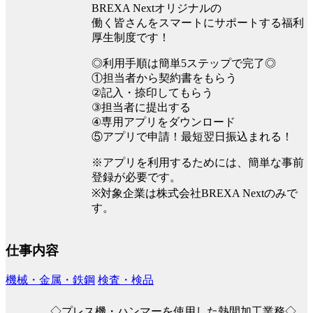
BREXA Nextオリジナルの
働く皆さんをスマートにサポートする福利
厚生制度です！
◎利用手順は簡単5ステップで完了◎
①担当者から契約書をもらう
②記入・捺印してもらう
③担当者に提出する
④専用アプリをダウンロード
⑤アプリで申請！最短翌日振込まれる！
※アプリを利用するためには、簡単な事前
登録が必要です。
※対象企業は株式会社BREXA Nextのみで
す。
仕事内容
機械・金属・鉄鋼
検査・検品
◇プレス機・ハンマーを使用した熱間加工業務◇