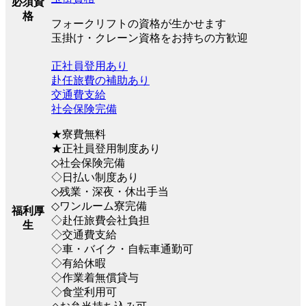
必須資
格
フォークリフトの資格が生かせます
玉掛け・クレーン資格をお持ちの方歓迎
正社員登用あり
赴任旅費の補助あり
交通費支給
社会保険完備
★寮費無料
★正社員登用制度あり
◇社会保険完備
◇日払い制度あり
◇残業・深夜・休出手当
◇ワンルーム寮完備
福利厚
◇赴任旅費会社負担
生
◇交通費支給
◇車・バイク・自転車通勤可
◇有給休暇
◇作業着無償貸与
◇食堂利用可