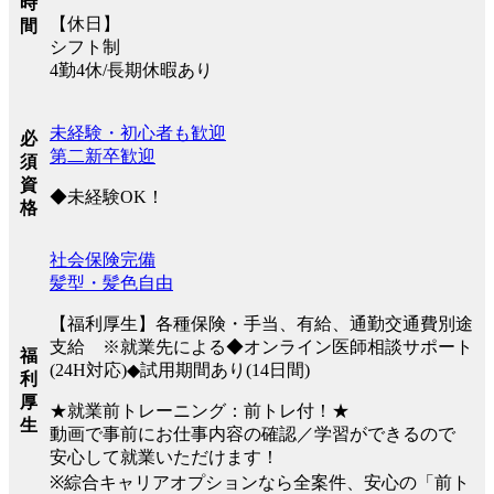
時
【休日】
間
シフト制
4勤4休/長期休暇あり
未経験・初心者も歓迎
必
第二新卒歓迎
須
資
◆未経験OK！
格
社会保険完備
髪型・髪色自由
【福利厚生】各種保険・手当、有給、通勤交通費別途
支給 ※就業先による◆オンライン医師相談サポート
福
(24H対応)◆試用期間あり(14日間)
利
厚
★就業前トレーニング：前トレ付！★
生
動画で事前にお仕事内容の確認／学習ができるので
安心して就業いただけます！
※綜合キャリアオプションなら全案件、安心の「前ト