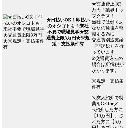
★交通費上限3
万円！業界トッ
プクラス！
★日払いOK！即払い
当社では働くあ
のオシゴトも！来社
なたの負担を軽
不要で職場見学★交
減する為に
通費上限3万円★※規
交通費別途支給
定・支払条件有
（非課税）を行
っています。
※交通費込みの
場合は所得税が
かかります。
※規定・支払条
件有
＼友人紹介で特
典をGET★／
⇒紹介した方に
【10万円】、さ
れた方に【5万
円】をプレゼン