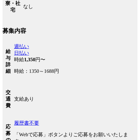
寮・社
なし
宅
募集内容
週払い
給
日払い
与
時給
1,350
円〜
詳
時給：1350～1688円
細
交
支給あり
通
費
履歴書不要
応
募
「Webで応募」ボタンよりご応募をお願いいたしま
の