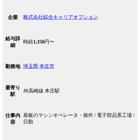
株式会社綜合キャリアオプション
企業
給与詳
時給
1,350
円〜
細
埼玉県
本庄市
勤務地
最寄り
JR高崎線 本庄駅
駅
基板のマシンオペレータ・操作 / 電子部品系工場 /
仕事内
日勤
容