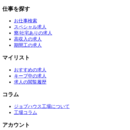
仕事を探す
お仕事検索
スペシャル求人
寮/社宅ありの求人
高収入の求人
期間工の求人
マイリスト
おすすめの求人
キープ中の求人
求人の閲覧履歴
コラム
ジョブハウス工場について
工場コラム
アカウント