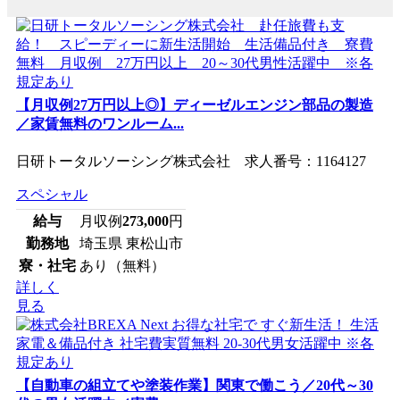
【月収例27万円以上◎】ディーゼルエンジン部品の製造
／家賃無料のワンルーム...
日研トータルソーシング株式会社 求人番号：1164127
スペシャル
給与
月収例
273,000
円
勤務地
埼玉県 東松山市
寮・社宅
あり（無料）
詳しく
見る
【自動車の組立てや塗装作業】関東で働こう／20代～30