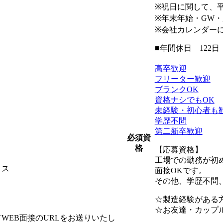
※祝日に関して、
※年末年始・GW
※会社カレンダー
■年間休日 122日
高卒歓迎
フリーター歓迎
ブランクOK
資格ナシでもOK
未経験・初心者も
学歴不問
第二新卒歓迎
必須資
格
【応募資格】
工場での勤務が初
ィス
面接OKです。
その他、学歴不問
☆製造経験がある
☆お友達・カップ
WEB面接のURLをお送りいたし