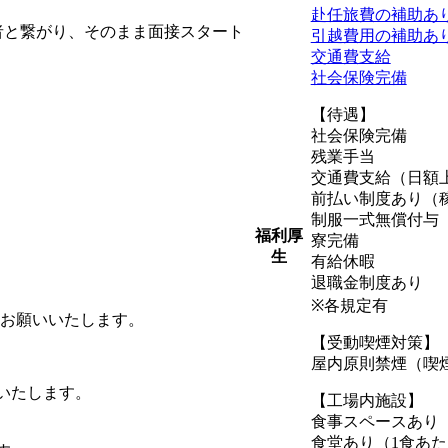
赴任旅費の補助あ
者と繋がり、そのまま面接スタート
引越費用の補助あ
交通費支給
社会保険完備
【待遇】
社会保険完備
残業手当
交通費支給（日額上
前払い制度あり（
制服一式無償付与
福利厚
寮完備
生
有給休暇
退職金制度あり
※各規定有
をお願いいたします。
【受動喫煙対策】
屋内原則禁煙（喫
いたします。
【工場内施設】
食事スペースあり
食堂あり（1食あた