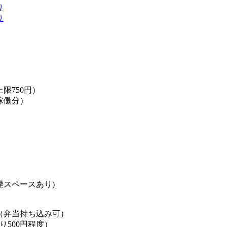
り
り
限750円）
稼働分）
煙スペースあり)
（弁当持ち込み可）
り500円程度）