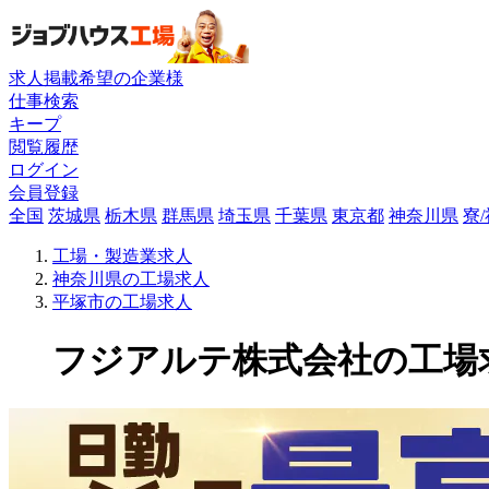
求人掲載希望の企業様
仕事検索
キープ
閲覧履歴
ログイン
会員登録
全国
茨城県
栃木県
群馬県
埼玉県
千葉県
東京都
神奈川県
寮
工場・製造業求人
神奈川県の工場求人
平塚市の工場求人
フジアルテ株式会社の工場求人(