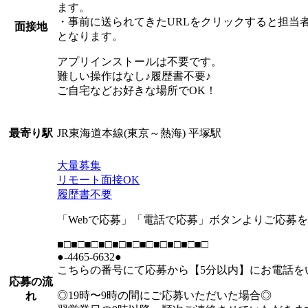
ます。
・事前に送られてきたURLをクリックすると担当
面接地
となります。
アプリインストールは不要です。
難しい操作はなし♪履歴書不要♪
ご自宅などお好きな場所でOK！
JR東海道本線(東京～熱海) 平塚駅
最寄り駅
大量募集
リモート面接OK
履歴書不要
「Webで応募」「電話で応募」ボタンよりご応募
■□■□■□■□■□■□■□■□■□■□■□
●-4465-6632●
こちらの番号にて応募から【5分以内】にお電話を
応募の流
◎19時〜9時の間にご応募いただいた場合◎
れ