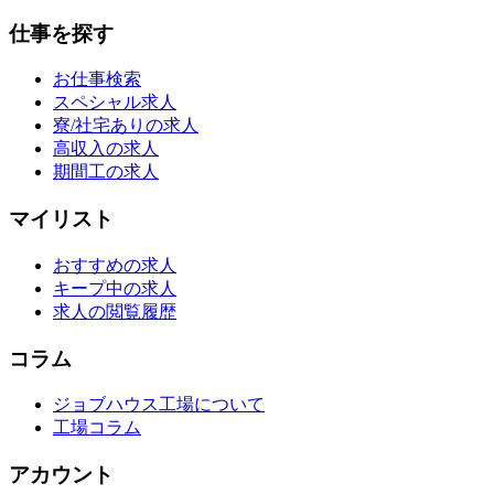
仕事を探す
お仕事検索
スペシャル求人
寮/社宅ありの求人
高収入の求人
期間工の求人
マイリスト
おすすめの求人
キープ中の求人
求人の閲覧履歴
コラム
ジョブハウス工場について
工場コラム
アカウント