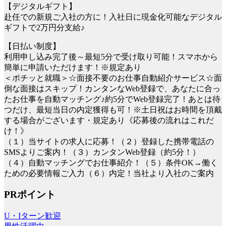
【デジタルギフト】
赴任での新規ご入社の方に！入社日に現金化可能なデジタル
ギフトで2万円分支給♪
【日払い制度】
利用申し込み完了後～最短5分で受け取り可能！スマホから
簡単に申請いただけます！※規定あり
＜ポチッと就職＞☆面接不要のお仕事自動紹介サービス☆面
倒な面接はスキップ！カンタンなWeb登録で、あなたに合っ
たお仕事を自動マッチング♪約5分でWeb登録完了！あとは待
つだけ、最短当日の内定獲得も可！※土日祝はお時間を頂戴
する場合がございます・規定あり《応募後の流れはこれだ
け！》
（１）当サイトの求人に応募！（２）登録した携帯電話の
SMSよりご案内！（３）カンタンWeb登録（約5分！）
（４）自動マッチングでお仕事紹介！（５）条件OK→働く
ための必要情報ご入力（６）内定！当社より入社のご案内
PRポイント
U・Iターン歓迎