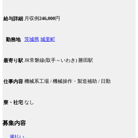
月収例
246,000
円
給与詳細
茨城県
城里町
勤務地
JR常磐線(取手～いわき) 勝田駅
最寄り駅
機械系工場 / 機械操作・製造補助 / 日勤
仕事内容
なし
寮・社宅
募集内容
週払い