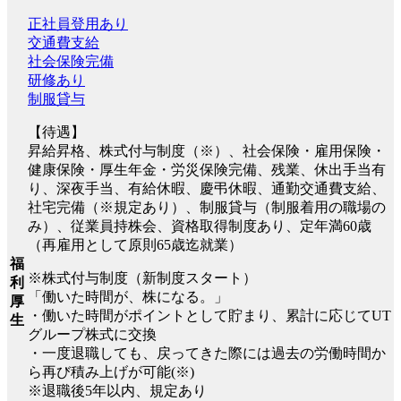
正社員登用あり
交通費支給
社会保険完備
研修あり
制服貸与
【待遇】
昇給昇格、株式付与制度（※）、社会保険・雇用保険・
健康保険・厚生年金・労災保険完備、残業、休出手当有
り、深夜手当、有給休暇、慶弔休暇、通勤交通費支給、
社宅完備（※規定あり）、制服貸与（制服着用の職場の
み）、従業員持株会、資格取得制度あり、定年満60歳
（再雇用として原則65歳迄就業）
福
※株式付与制度（新制度スタート）
利
「働いた時間が、株になる。」
厚
・働いた時間がポイントとして貯まり、累計に応じてUT
生
グループ株式に交換
・一度退職しても、戻ってきた際には過去の労働時間か
ら再び積み上げが可能(※)
※退職後5年以内、規定あり