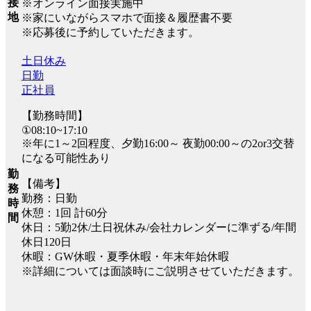
接
※オンライン面接実施中
地
※家にいながらスマホで面接＆履歴書不要
※応募後に予約していただきます。
土日休み
日勤
正社員
【勤務時間】
①08:10~17:10
※年に1～2回程度、夕勤16:00～ 夜勤00:00～の2or3交替
になる可能性あり
勤
【備考】
務
勤務：日勤
時
休憩：1回 計60分
間
休日：5勤2休/土日祝休み/会社カレンダーに準ずる/年間
休日120日
休暇：GW休暇・夏季休暇・年末年始休暇
※詳細については面談時にご説明させていただきます。