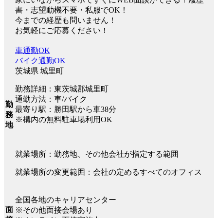
書・志望動機不要・私服でOK！
今までの経歴も問いません！
お気軽にご応募ください！
車通勤OK
バイク通勤OK
茨城県 城里町
勤務詳細：東茨城郡城里町
通勤方法：車/バイク
勤
最寄り駅：勝田駅から車38分
務
※構内の無料駐車場利用OK
地
就業場所：勤務地、その他会社が指定する範囲
就業場所の変更範囲：会社の定めるすべてのオフィス
全国各地のキャリアセンター
面
※その他面接会場あり