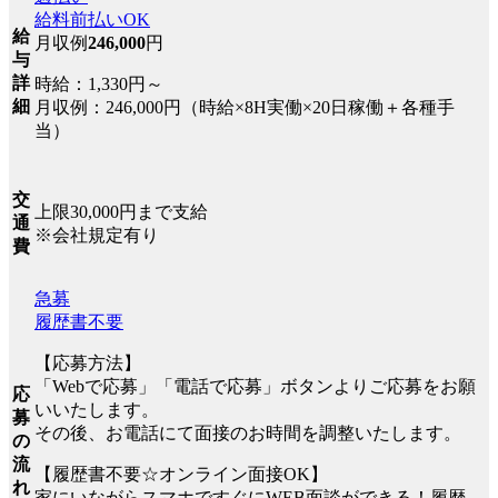
給料前払いOK
給
月収例
246,000
円
与
詳
時給：1,330円～
細
月収例：246,000円（時給×8H実働×20日稼働＋各種手
当）
交
上限30,000円まで支給
通
※会社規定有り
費
急募
履歴書不要
【応募方法】
「Webで応募」「電話で応募」ボタンよりご応募をお願
応
いいたします。
募
その後、お電話にて面接のお時間を調整いたします。
の
流
【履歴書不要☆オンライン面接OK】
れ
家にいながらスマホですぐにWEB面談ができる！履歴