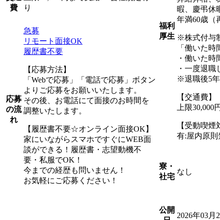
り
費
暇、慶弔休
年満60歳（
福利
急募
厚生
※株式付与
リモート面接OK
「働いた時
履歴書不要
・働いた時
・一度退職
【応募方法】
※退職後5
「Webで応募」「電話で応募」ボタン
よりご応募をお願いいたします。
【交通費】
応募
その後、お電話にて面接のお時間を
上限30,0
の流
調整いたします。
れ
【受動喫煙
【履歴書不要☆オンライン面接OK】
有:屋内原
家にいながらスマホですぐにWEB面
談ができる！履歴書・志望動機不
要・私服でOK！
寮・
今までの経歴も問いません！
なし
社宅
お気軽にご応募ください！
公開
2026年03月