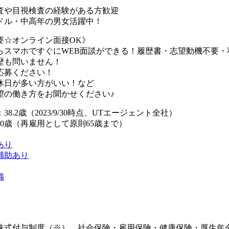
査や目視検査の経験がある方歓迎
ドル・中高年の男女活躍中！
要☆オンライン面接OK》
らスマホですぐにWEB面談ができる！履歴書・志望動機不要・
歴も問いません！
応募ください！
休日が多い方がいい！など
望の働き方をお聞かせください♪
8.2歳（2023/9/30時点、UTエージェント全社）
0歳（再雇用として原則65歳まで）
あり
補助あり
備
株式付与制度（※）、社会保険・雇用保険・健康保険・厚生年