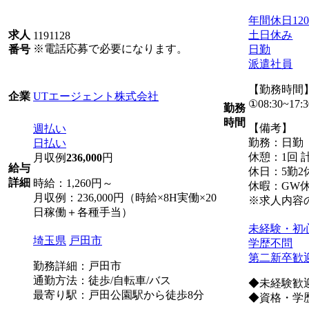
年間休日12
土日休み
求人
1191128
※電話応募で必要になります。
日勤
番号
派遣社員
【勤務時間
UTエージェント株式会社
企業
①08:30~17:3
勤務
時間
【備考】
週払い
勤務：日勤
日払い
休憩：1回 計
月収例
236,000
円
給与
休日：5勤2
詳細
時給：1,260円～
休暇：GW
月収例：236,000円（時給×8H実働×20
※求人内容
日稼働＋各種手当）
未経験・初
埼玉県
戸田市
学歴不問
第二新卒歓
勤務詳細：戸田市
通勤方法：徒歩/自転車/バス
◆未経験歓
最寄り駅：戸田公園駅から徒歩8分
◆資格・学