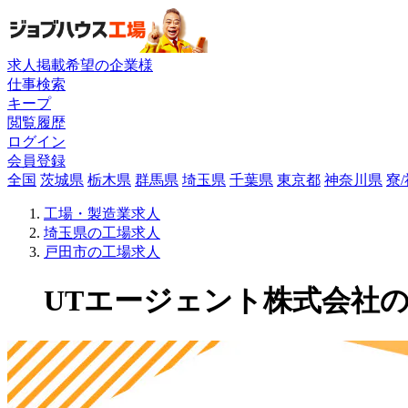
求人掲載希望の企業様
仕事検索
キープ
閲覧履歴
ログイン
会員登録
全国
茨城県
栃木県
群馬県
埼玉県
千葉県
東京都
神奈川県
寮
工場・製造業求人
埼玉県の工場求人
戸田市の工場求人
UTエージェント株式会社の工場