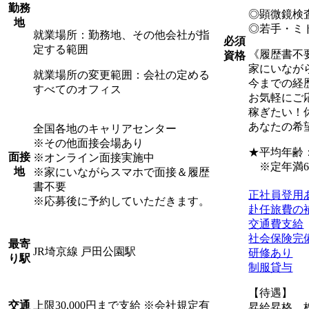
勤務
◎顕微鏡検
地
◎若手・ミ
就業場所：勤務地、その他会社が指
必須
定する範囲
《履歴書不
資格
家にいなが
就業場所の変更範囲：会社の定める
今までの経
すべてのオフィス
お気軽にご
稼ぎたい！
あなたの希
全国各地のキャリアセンター
※その他面接会場あり
★平均年齢：3
面接
※オンライン面接実施中
※定年満6
地
※家にいながらスマホで面接＆履歴
書不要
正社員登用
※応募後に予約していただきます。
赴任旅費の
交通費支給
社会保険完
最寄
JR埼京線 戸田公園駅
研修あり
り駅
制服貸与
【待遇】
上限30,000円まで支給 ※会社規定有
交通
昇給昇格、