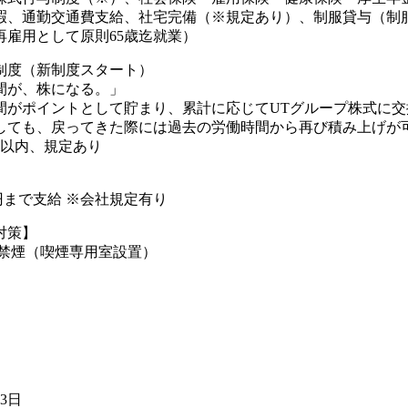
暇、通勤交通費支給、社宅完備（※規定あり）、制服貸与（制
再雇用として原則65歳迄就業）
制度（新制度スタート）
間が、株になる。」
間がポイントとして貯まり、累計に応じてUTグループ株式に交
しても、戻ってきた際には過去の労働時間から再び積み上げが可
年以内、規定あり
00円まで支給 ※会社規定有り
対策】
則禁煙（喫煙専用室設置）
23日