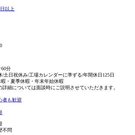
0日以上
】
0
60分
休/土日祝休み/工場カレンダーに準ずる/年間休日125日
休暇・夏季休暇・年末年始休暇
の詳細については面談時にご説明させていただきます。
心者も歓迎
迎
迎
歴不問