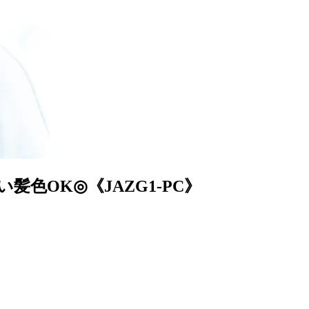
色OK◎《JAZG1-PC》