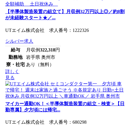
【半導体製造装置の組立て】月収例32万円以上◎／約8割
が未経験スタート★／...
UTエイム株式会社 求人番号：1222326
シルバー求人
給与
月収例
322,318
円
勤務地
岩手県 奥州市
寮・社宅
あり（無料）
詳しく
見る
マイカー通勤OK！＜半導体製造装置の組立・検査＞【日
勤専属】夕方頃には帰宅...
UTエイム株式会社 求人番号：680298