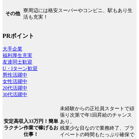
寮周辺には格安スーパーやコンビニ、駅もあり生
その他
活も充実！
PRポイント
大手企業
福利厚生充実
友達同士歓迎
U・Iターン歓迎
男性活躍中
女性活躍中
20代活躍中
30代活躍中
未経験からの正社員スタートで頑
張り次第で年1回昇給のチャンス
安定高収入33万円！簡単
あり。
ラクチン作業で稼げるお
残業少な目なので業務終了、プラ
仕事！
イベートの時間もたっぷり確保で