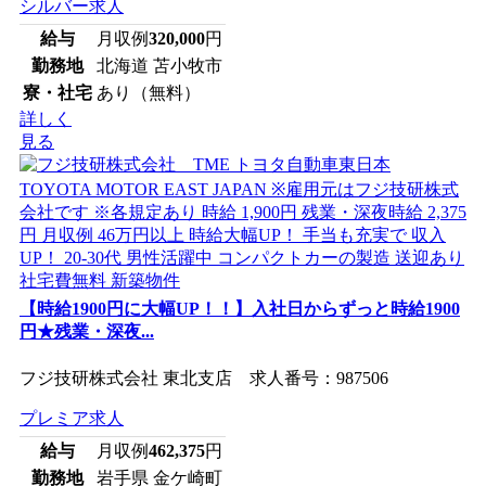
シルバー求人
給与
月収例
320,000
円
勤務地
北海道 苫小牧市
寮・社宅
あり（無料）
詳しく
見る
【時給1900円に大幅UP！！】入社日からずっと時給1900
円★残業・深夜...
フジ技研株式会社 東北支店 求人番号：987506
プレミア求人
給与
月収例
462,375
円
勤務地
岩手県 金ケ崎町