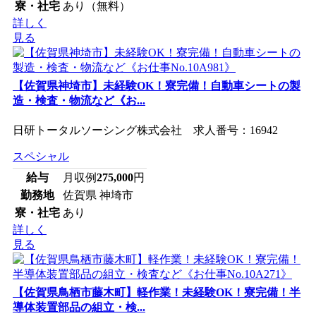
寮・社宅
あり（無料）
詳しく
見る
【佐賀県神埼市】未経験OK！寮完備！自動車シートの製
造・検査・物流など《お...
日研トータルソーシング株式会社 求人番号：16942
スペシャル
給与
月収例
275,000
円
勤務地
佐賀県 神埼市
寮・社宅
あり
詳しく
見る
【佐賀県鳥栖市藤木町】軽作業！未経験OK！寮完備！半
導体装置部品の組立・検...