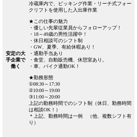
冷蔵庫内で、ピッキング作業・リーチ式フォー
クリフトを使用した入出庫作業
★この仕事の魅力
・優しい先輩従業員からフォローアップ！
・18～49歳の男性活躍中！
・休日相談可のシフト制
・GW、夏季、有給休暇あり！
安定の大
・通勤手当あり
手企業で
・食堂、自動販売機、休憩室あり。
働く
・車、バイク通勤OK！
★勤務形態
①08:30～17:30
②10:00～19:00
③11:00～20:00
上記の勤務時間でのシフト制（休日、勤務時間
は相談OK！）
＊上記、勤務時間は一例 （他、複数シフト有
り）