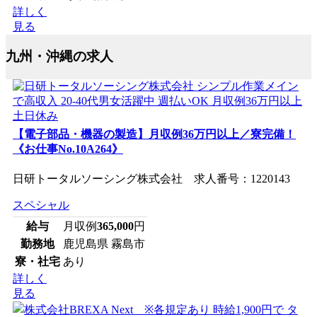
詳しく
見る
九州・沖縄の求人
【電子部品・機器の製造】月収例36万円以上／寮完備！
《お仕事No.10A264》
日研トータルソーシング株式会社 求人番号：1220143
スペシャル
給与
月収例
365,000
円
勤務地
鹿児島県 霧島市
寮・社宅
あり
詳しく
見る