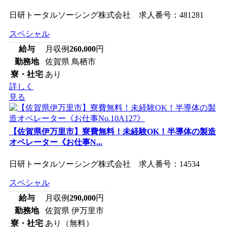
日研トータルソーシング株式会社 求人番号：481281
スペシャル
給与
月収例
260,000
円
勤務地
佐賀県 鳥栖市
寮・社宅
あり
詳しく
見る
【佐賀県伊万里市】寮費無料！未経験OK！半導体の製造
オペレーター《お仕事N...
日研トータルソーシング株式会社 求人番号：14534
スペシャル
給与
月収例
290,000
円
勤務地
佐賀県 伊万里市
寮・社宅
あり（無料）