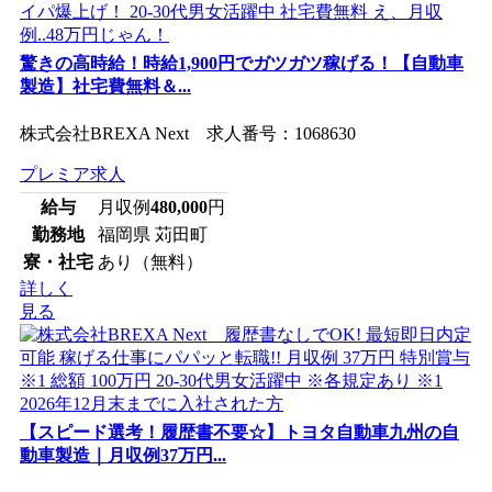
驚きの高時給！時給1,900円でガツガツ稼げる！【自動車
製造】社宅費無料＆...
株式会社BREXA Next 求人番号：1068630
プレミア求人
給与
月収例
480,000
円
勤務地
福岡県 苅田町
寮・社宅
あり（無料）
詳しく
見る
【スピード選考！履歴書不要☆】トヨタ自動車九州の自
動車製造｜月収例37万円...