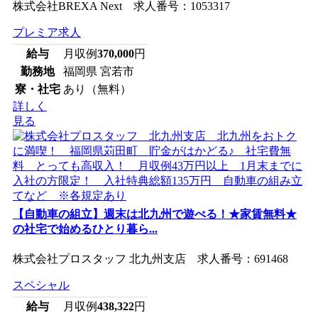
株式会社BREXA Next 求人番号：1053317
プレミア求人
給与
月収例
370,000
円
勤務地
福岡県 宮若市
寮・社宅
あり（無料）
詳しく
見る
【自動車の組立】週末は北九州で遊べる！★家賃無料★
の社宅で始めるひとり暮ら...
株式会社プロスタッフ 北九州支店 求人番号：691468
スペシャル
給与
月収例
438,322
円