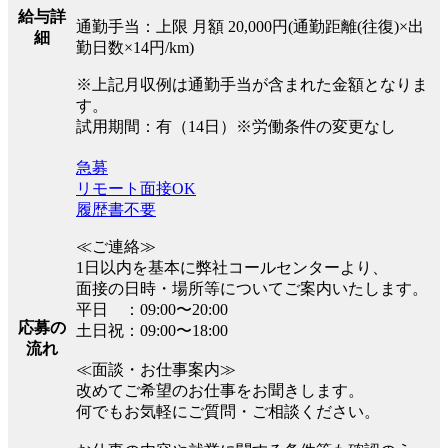
給与詳
通勤手当：上限 月額 20,000円(通勤距離(往復)×出
細
勤日数×14円/km)
※上記月収例は通勤手当が含まれた金額となりま
す。
試用期間：有（14日）※労働条件の変更なし
急募
リモート面接OK
履歴書不要
≪ご連絡≫
1日以内を基本に弊社コールセンターより、
面接の日時・場所等についてご案内いたします。
平日 ：09:00〜20:00
応募の
土日祝：09:00〜18:00
流れ
≪面談・お仕事案内≫
改めてご希望のお仕事をお聞きします。
何でもお気軽にご質問・ご相談ください。