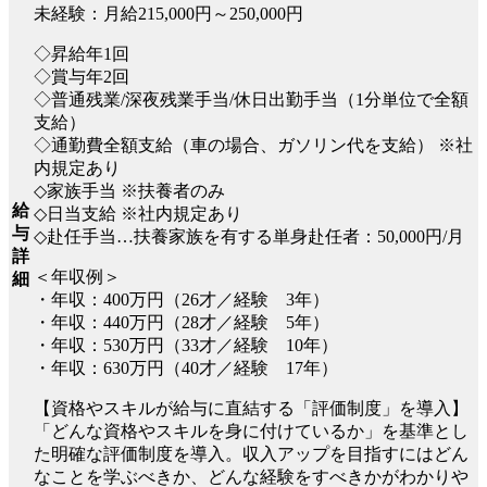
未経験：月給215,000円～250,000円
◇昇給年1回
◇賞与年2回
◇普通残業/深夜残業手当/休日出勤手当（1分単位で全額
支給）
◇通勤費全額支給（車の場合、ガソリン代を支給） ※社
内規定あり
◇家族手当 ※扶養者のみ
給
◇日当支給 ※社内規定あり
与
◇赴任手当…扶養家族を有する単身赴任者：50,000円/月
詳
＜年収例＞
細
・年収：400万円（26才／経験 3年）
・年収：440万円（28才／経験 5年）
・年収：530万円（33才／経験 10年）
・年収：630万円（40才／経験 17年）
【資格やスキルが給与に直結する「評価制度」を導入】
「どんな資格やスキルを身に付けているか」を基準とし
た明確な評価制度を導入。収入アップを目指すにはどん
なことを学ぶべきか、どんな経験をすべきかがわかりや