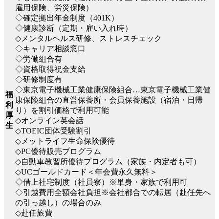
雇用保険、労災保険）
◇確定拠出年金制度（401K）
◇健康診断（定期・雇い入れ時）
◇メンタルヘルス研修、ストレスチェック
◇キャリア相談窓口
◇労働組合有
◇資格取得祝金支給
◇研修制度有
◇東京電子機械工業健康保険組合…東京電子機械工業健
福
康保険組合の直営保養所・会員保養施設（宿泊・日帰
利
り）を割引価格で利用可能
厚
◇オンライン英会話
生
◇TOEIC団体受験割引
◇メットライフ生命保険優待
◇PC優待販売プログラム
◇自動車教習所優待プログラム（家族・内定者も可）
◇UCゴールドカード＜年会費永久無料＞
◇借上社宅制度（社員寮）※単身・家族で利用可
◇引越費用全額会社負担※会社都合での転居（赴任先へ
の引っ越し）の場合のみ
◇赴任旅費