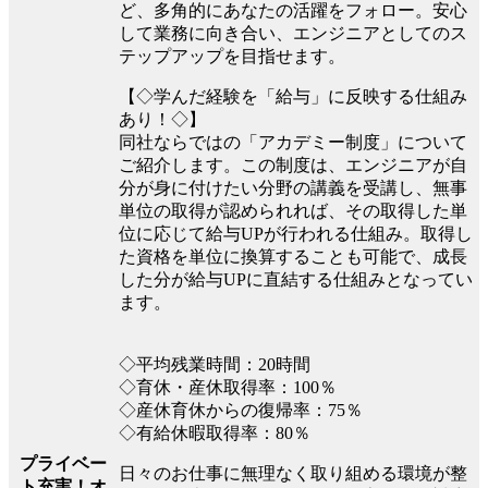
ど、多角的にあなたの活躍をフォロー。安心
して業務に向き合い、エンジニアとしてのス
テップアップを目指せます。
【◇学んだ経験を「給与」に反映する仕組み
あり！◇】
同社ならではの「アカデミー制度」について
ご紹介します。この制度は、エンジニアが自
分が身に付けたい分野の講義を受講し、無事
単位の取得が認められれば、その取得した単
位に応じて給与UPが行われる仕組み。取得し
た資格を単位に換算することも可能で、成長
した分が給与UPに直結する仕組みとなってい
ます。
◇平均残業時間：20時間
◇育休・産休取得率：100％
◇産休育休からの復帰率：75％
◇有給休暇取得率：80％
プライベー
日々のお仕事に無理なく取り組める環境が整
ト充実！オ