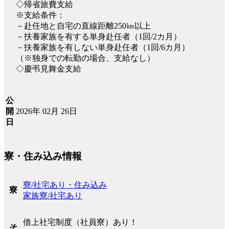
◇帰省旅費支給
※支給条件：
－赴任地と自宅の直線距離250㎞以上
－扶養家族を有する単身赴任者（1回/2カ月）
－扶養家族を有しない単身赴任者（1回/6カ月）
（※独身での転勤の場合、支給なし）
◇慶弔見舞金支給
公
2026年 02月 26日
開
日
寮・住み込み情報
寮/社宅あり・住み込み
寮
家族寮/社宅あり
借上社宅制度（社員寮）あり！
そ