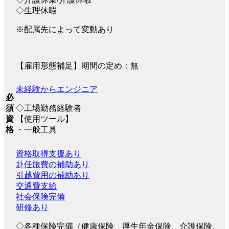
◇生理休暇
※配属先によって変動あり
【雇用形態補足】期間の定め：無
未経験からエンジニア
必
◇工場勤務経験者
須
【使用ツール】
資
・一般工具
格
資格取得支援あり
赴任旅費の補助あり
引越費用の補助あり
交通費支給
社会保険完備
研修あり
◇各種保険完備（健康保険、厚生年金保険、介護保険、