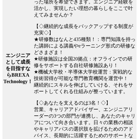
った場所を希望できます。エンジニア経験を
活かし、実現したい理想の暮らしをここで叶
えてみませんか？
【◇継続的な成長をバックアップする制度が
充実◇】
★研修数はなんと435種類！：専門知識を持っ
た講師による講義やeラーニング形式の研修な
どさまざま！
エンジニア
★研修施設は全国20拠点：オフラインでの研
として成長
修をサポートする自社研修施設あり！
を目指すな
★機械大学校・半導体大学校運営：実戦的な
らBREXA
技術習得が可能な専門教育機関を運営中！
Technology！
継続的にスキルを伸ばしていける、それをサ
ポートしてくれる仕組みが整っています。
【◇あなたを支えるのは3名！◇】
営業、キャリアアドバイザー、エンジニアリ
ーダーの3つの部門が連携し、あなたのキャリ
アについて向き合います。日々の業務の相談
やキャリアパスの選択肢を拡げるためのアド
バイス、長期的に活躍するためのサポートな