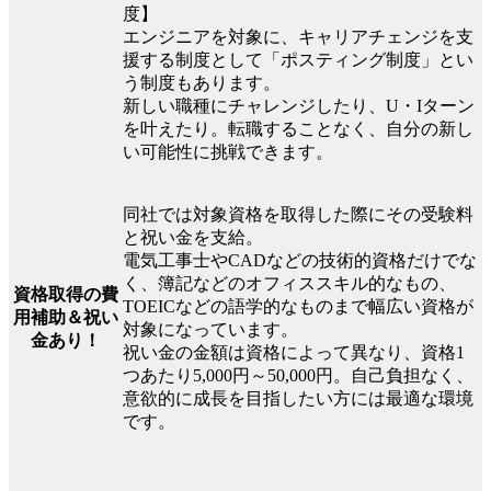
度】
エンジニアを対象に、キャリアチェンジを支
援する制度として「ポスティング制度」とい
う制度もあります。
新しい職種にチャレンジしたり、U・Iターン
を叶えたり。転職することなく、自分の新し
い可能性に挑戦できます。
同社では対象資格を取得した際にその受験料
と祝い金を支給。
電気工事士やCADなどの技術的資格だけでな
く、簿記などのオフィススキル的なもの、
資格取得の費
TOEICなどの語学的なものまで幅広い資格が
用補助＆祝い
対象になっています。
金あり！
祝い金の金額は資格によって異なり、資格1
つあたり5,000円～50,000円。自己負担なく、
意欲的に成長を目指したい方には最適な環境
です。