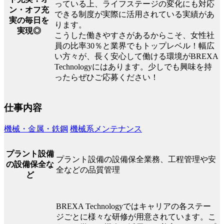
っている上、ライフステージの変化にも対応
ン・オフ充
できる制度が実際に活用されている実績があ
実の毎日を
ります。
実現◎
こうした働きやすさがあるからこそ、女性社
員の比率30％と業界でもトップレベル！幅広
い方々が、長く安心して働ける環境がBREXA
Technologyにはあります。少しでも興味を持
ったらぜひご応募ください！
仕事内容
機械・金属・鉄鋼
機械系メンテナンス
プラント設備
プラント設備の設備保全業務、工程管理や安
の設備保全な
全などの品質管理
ど
BREXA Technologyではキャリアの各ステー
ジごとに様々な研修が用意されています。こ