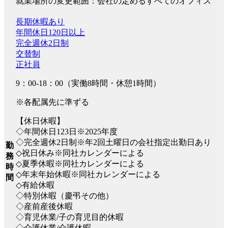
就業場所の変更範囲：会社の定めるすべてのオフィス
長期休暇あり
年間休日120日以上
完全週休2日制
交替制
正社員
9：00-18：00（実働8時間・休憩1時間）
※各配属先に準ずる
【休日休暇】
◇年間休日123日※2025年度
◇完全週休2日制※年2回土曜日の会社指定出勤日あり
勤
◇祝日休み※同社カレンダーによる
務
◇夏季休暇※同社カレンダーによる
時
◇年末年始休暇※同社カレンダーによる
間
◇有給休暇
◇特別休暇（慶弔その他）
◇産前産後休暇
◇育児休業/子の育児目的休暇
◇介護休業/介護休暇