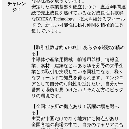
な存在感を放っています。
チャレン
安定した事業基盤を確立しつつ、直近4年間連
ジ！
続で売上成長を遂げているなど成長性も抜群
なBREXA Technology。拡大を続けるフィール
ドで、新しい可能性に挑む仲間を積極的に募
集しています。
【取引社数は約5,100社！あらゆる経験が積め
る】
半導体や産業用機械、輸送用器機、情報産
業、素材、建築など…あらゆる分野の大手企
業との取引を実現している同社でなら、様々
なフィールドで知見を得られます。エンジニ
アとして自分の可能性を拡げたい、自分が一
番輝く場所を見つけたい！そんな方にピッタ
リの環境です。
【全国52ヶ所の拠点あり！活躍の場を選べ
る】
主要都市圏だけでなく地方にも拠点があり、
全国各地の職場の中で、自身のキャリアに合