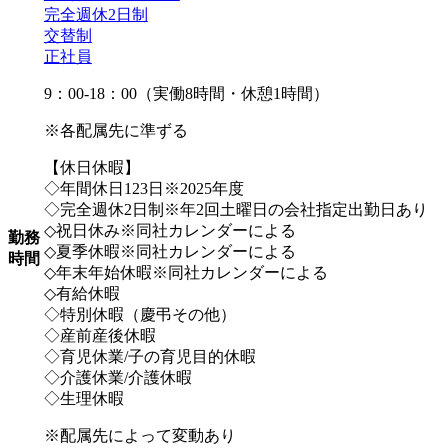
完全週休2日制
交替制
正社員
9：00-18：00（実働8時間・休憩1時間）
※各配属先に準ずる
【休日休暇】
◇年間休日123日※2025年度
◇完全週休2日制※年2回土曜日の会社指定出勤日あり
◇祝日休み※同社カレンダーによる
勤務
◇夏季休暇※同社カレンダーによる
時間
◇年末年始休暇※同社カレンダーによる
◇有給休暇
◇特別休暇（慶弔その他）
◇産前産後休暇
◇育児休業/子の育児目的休暇
◇介護休業/介護休暇
◇生理休暇
※配属先によって変動あり