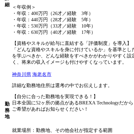
細
＜年収例＞
・年収：400万円（26才／経験 3年）
・年収：440万円（28才／経験 5年）
・年収：530万円（33才／経験 10年）
・年収：630万円（40才／経験 17年）
【資格やスキルが給与に直結する「評価制度」を導入】
「どんな資格やスキルを身に付けているか」を基準とし
を学ぶべきか、どんな経験をすべきかがわかりやすく設
く、将来の収入イメージも付けやすくなっています。
神奈川県
海老名市
詳細な勤務地住所は選考の中でお伝えします。
【自分に合った勤務地を実現できる！】
日本全国に52ヶ所の拠点があるBREXA Technolo
勤
ご希望があればお知らせください！
務
地
就業場所：勤務地、その他会社が指定する範囲