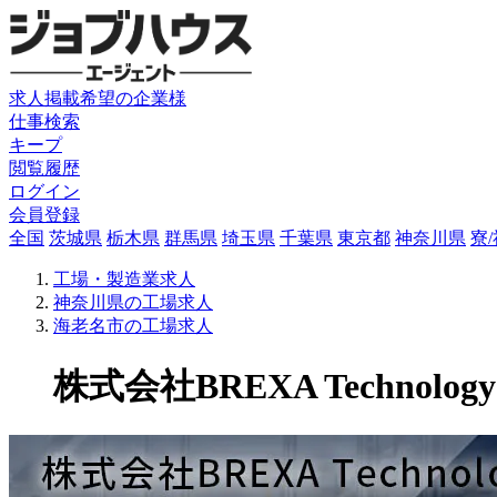
求人掲載希望の企業様
仕事検索
キープ
閲覧履歴
ログイン
会員登録
全国
茨城県
栃木県
群馬県
埼玉県
千葉県
東京都
神奈川県
寮
工場・製造業求人
神奈川県の工場求人
海老名市の工場求人
株式会社BREXA Technology