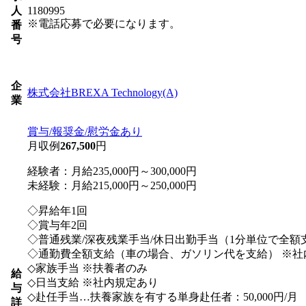
人
1180995
※電話応募で必要になります。
番
号
企
株式会社BREXA Technology(A)
業
賞与/報奨金/慰労金あり
月収例
267,500
円
経験者：月給235,000円～300,000円
未経験：月給215,000円～250,000円
◇昇給年1回
◇賞与年2回
◇普通残業/深夜残業手当/休日出勤手当（1分単位で全額
◇通勤費全額支給（車の場合、ガソリン代を支給） ※社
◇家族手当 ※扶養者のみ
給
◇日当支給 ※社内規定あり
与
◇赴任手当…扶養家族を有する単身赴任者：50,000円/月
詳