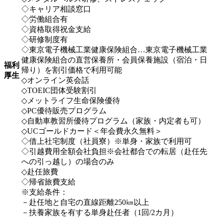
◇キャリア相談窓口
◇労働組合有
◇資格取得祝金支給
◇研修制度有
◇東京電子機械工業健康保険組合…東京電子機械工業
健康保険組合の直営保養所・会員保養施設（宿泊・日
福利
帰り）を割引価格で利用可能
厚生
◇オンライン英会話
◇TOEIC団体受験割引
◇メットライフ生命保険優待
◇PC優待販売プログラム
◇自動車教習所優待プログラム（家族・内定者も可）
◇UCゴールドカード＜年会費永久無料＞
◇借上社宅制度（社員寮）※単身・家族で利用可
◇引越費用全額会社負担※会社都合での転居（赴任先
への引っ越し）の場合のみ
◇赴任旅費
◇帰省旅費支給
※支給条件：
－赴任地と自宅の直線距離250㎞以上
－扶養家族を有する単身赴任者（1回/2カ月）