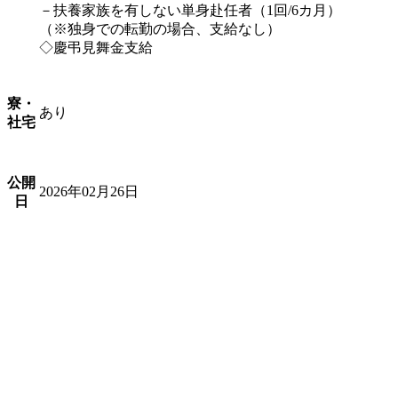
－扶養家族を有しない単身赴任者（1回/6カ月）
（※独身での転勤の場合、支給なし）
◇慶弔見舞金支給
寮・
あり
社宅
公開
2026年02月26日
日