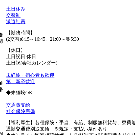
土日休み
交替制
派遣社員
【勤務時間】
務
(2交替)8:15～16:45、21:00～翌5:30
間
【休日】
土日祝日 休日
土日祝(会社カレンダー)
未経験・初心者も歓迎
第二新卒歓迎
須
格
◆未経験OK！
交通費支給
社会保険完備
【福利厚生】各種保険・手当、有給、制服無料貸与、寮費無
通勤交通費別途支給 ※規定・支払い条件あり
利