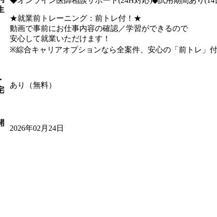
◆オンライン医師相談サポート(24H対応)◆試用期間あり(14
生
★就業前トレーニング：前トレ付！★
動画で事前にお仕事内容の確認／学習ができるので
安心して就業いただけます！
※綜合キャリアオプションなら全案件、安心の「前トレ」
・
あり（無料）
宅
開
2026年02月24日
日