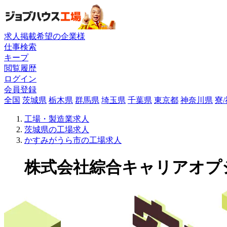
求人掲載希望の企業様
仕事検索
キープ
閲覧履歴
ログイン
会員登録
全国
茨城県
栃木県
群馬県
埼玉県
千葉県
東京都
神奈川県
寮
工場・製造業求人
茨城県の工場求人
かすみがうら市の工場求人
株式会社綜合キャリアオプショ