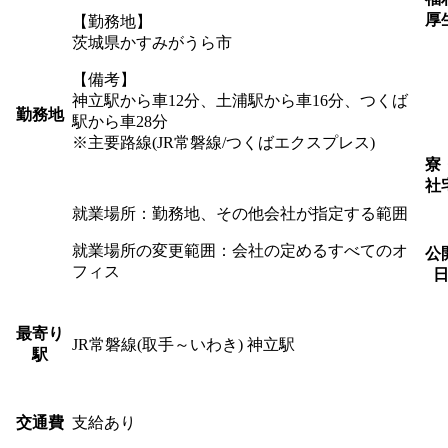
厚
【勤務地】
茨城県かすみがうら市
【備考】
神立駅から車12分、土浦駅から車16分、つくば
勤務地
駅から車28分
※主要路線(JR常磐線/つくばエクスプレス)
寮
社
就業場所：勤務地、その他会社が指定する範囲
就業場所の変更範囲：会社の定めるすべてのオ
公
フィス
最寄り
JR常磐線(取手～いわき) 神立駅
駅
支給あり
交通費