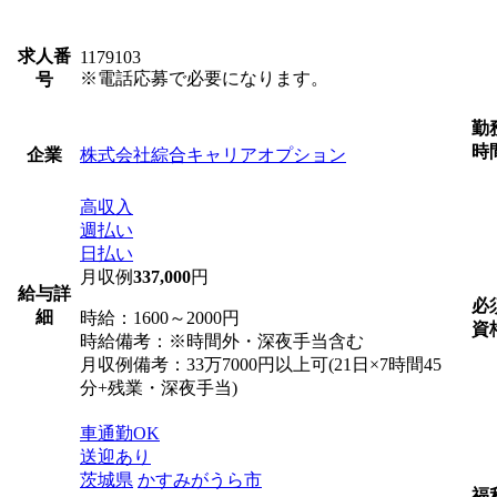
求人番
1179103
※電話応募で必要になります。
号
勤
時
株式会社綜合キャリアオプション
企業
高収入
週払い
日払い
月収例
337,000
円
給与詳
必
細
時給：1600～2000円
資
時給備考：※時間外・深夜手当含む
月収例備考：33万7000円以上可(21日×7時間45
分+残業・深夜手当)
車通勤OK
送迎あり
茨城県
かすみがうら市
福