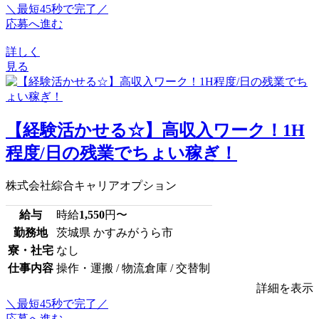
＼最短45秒で完了／
応募へ進む
詳しく
見る
【経験活かせる☆】高収入ワーク！1H
程度/日の残業でちょい稼ぎ！
株式会社綜合キャリアオプション
給与
時給
1,550
円〜
勤務地
茨城県 かすみがうら市
寮・社宅
なし
仕事内容
操作・運搬 / 物流倉庫 / 交替制
詳細を表示
＼最短45秒で完了／
応募へ進む