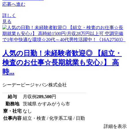
応募へ進む
詳しく
見る
人気の日勤！未経験者歓迎◎ 【組立・
検査のお仕事☆長期就業も安心♪】 高
時...
シーデーピージャパン株式会社
給与
月収例
289,500
円
勤務地
茨城県 かすみがうら市
寮・社宅
なし
仕事内容
組立・検査 / 化学系工場 / 日勤
詳細を表示