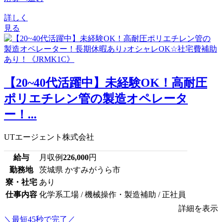
詳しく
見る
【20~40代活躍中】未経験OK！高耐圧
ポリエチレン管の製造オペレータ
ー！...
UTエージェント株式会社
給与
月収例
226,000
円
勤務地
茨城県 かすみがうら市
寮・社宅
あり
仕事内容
化学系工場 / 機械操作・製造補助 / 正社員
詳細を表示
＼最短45秒で完了／