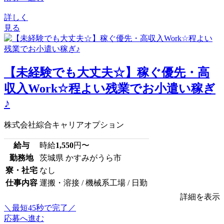
詳しく
見る
【未経験でも大丈夫☆】稼ぐ優先・高
収入Work☆程よい残業でお小遣い稼ぎ
♪
株式会社綜合キャリアオプション
給与
時給
1,550
円〜
勤務地
茨城県 かすみがうら市
寮・社宅
なし
仕事内容
運搬・溶接 / 機械系工場 / 日勤
詳細を表示
＼最短45秒で完了／
応募へ進む