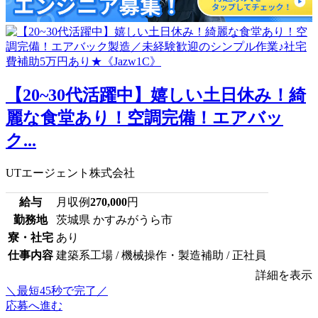
【20~30代活躍中】嬉しい土日休み！綺
麗な食堂あり！空調完備！エアバッ
ク...
UTエージェント株式会社
給与
月収例
270,000
円
勤務地
茨城県 かすみがうら市
寮・社宅
あり
仕事内容
建築系工場 / 機械操作・製造補助 / 正社員
詳細を表示
＼最短45秒で完了／
応募へ進む