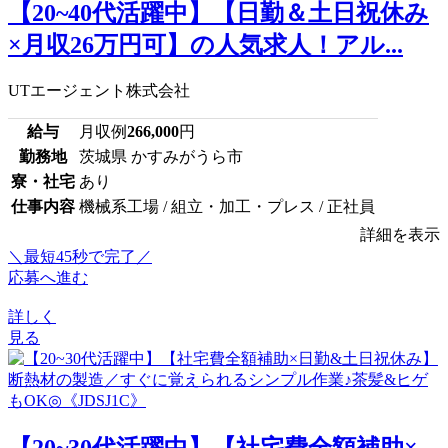
【20~40代活躍中】【日勤＆土日祝休み
×月収26万円可】の人気求人！アル...
UTエージェント株式会社
給与
月収例
266,000
円
勤務地
茨城県 かすみがうら市
寮・社宅
あり
仕事内容
機械系工場 / 組立・加工・プレス / 正社員
詳細を表示
＼最短45秒で完了／
応募へ進む
詳しく
見る
【20~30代活躍中】【社宅費全額補助×