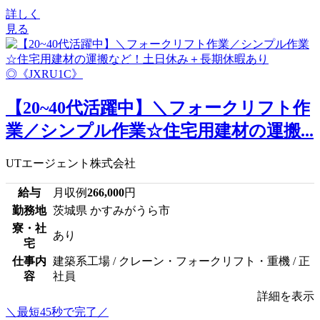
詳しく
見る
【20~40代活躍中】＼フォークリフト作
業／シンプル作業☆住宅用建材の運搬...
UTエージェント株式会社
給与
月収例
266,000
円
勤務地
茨城県 かすみがうら市
寮・社
あり
宅
仕事内
建築系工場 / クレーン・フォークリフト・重機 / 正
容
社員
詳細を表示
＼最短45秒で完了／