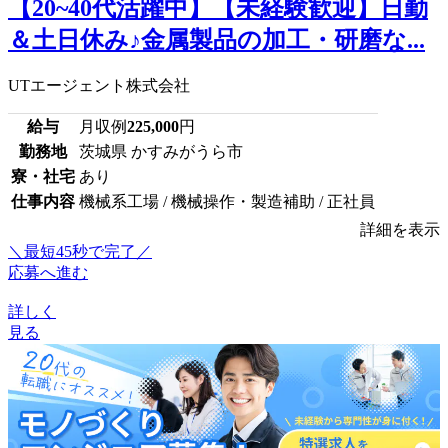
【20~40代活躍中】【未経験歓迎】日勤
＆土日休み♪金属製品の加工・研磨な...
UTエージェント株式会社
給与
月収例
225,000
円
勤務地
茨城県 かすみがうら市
寮・社宅
あり
仕事内容
機械系工場 / 機械操作・製造補助 / 正社員
詳細を表示
＼最短45秒で完了／
応募へ進む
詳しく
見る