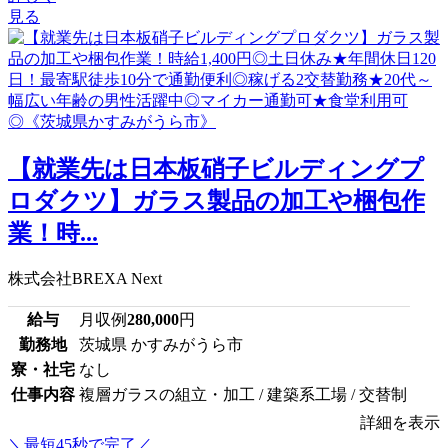
見る
【就業先は日本板硝子ビルディングプ
ロダクツ】ガラス製品の加工や梱包作
業！時...
株式会社BREXA Next
給与
月収例
280,000
円
勤務地
茨城県 かすみがうら市
寮・社宅
なし
仕事内容
複層ガラスの組立・加工 / 建築系工場 / 交替制
詳細を表示
＼最短45秒で完了／