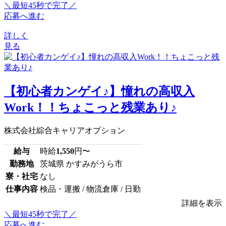
＼最短45秒で完了／
応募へ進む
詳しく
見る
【初心者カンゲイ♪】憧れの高収入
Work！！ちょこっと残業あり♪
株式会社綜合キャリアオプション
給与
時給
1,550
円〜
勤務地
茨城県 かすみがうら市
寮・社宅
なし
仕事内容
検品・運搬 / 物流倉庫 / 日勤
詳細を表示
＼最短45秒で完了／
応募へ進む