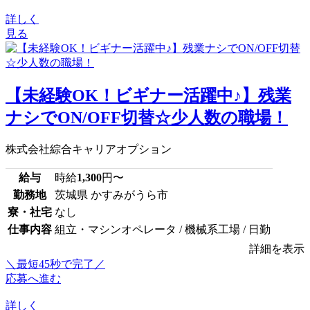
詳しく
見る
【未経験OK！ビギナー活躍中♪】残業
ナシでON/OFF切替☆少人数の職場！
株式会社綜合キャリアオプション
給与
時給
1,300
円〜
勤務地
茨城県 かすみがうら市
寮・社宅
なし
仕事内容
組立・マシンオペレータ / 機械系工場 / 日勤
詳細を表示
＼最短45秒で完了／
応募へ進む
詳しく