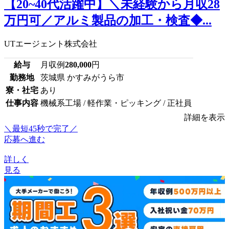
【20~40代活躍中】＼未経験から月収28
万円可／アルミ製品の加工・検査◆...
UTエージェント株式会社
給与
月収例
280,000
円
勤務地
茨城県 かすみがうら市
寮・社宅
あり
仕事内容
機械系工場 / 軽作業・ピッキング / 正社員
詳細を表示
＼最短45秒で完了／
応募へ進む
詳しく
見る