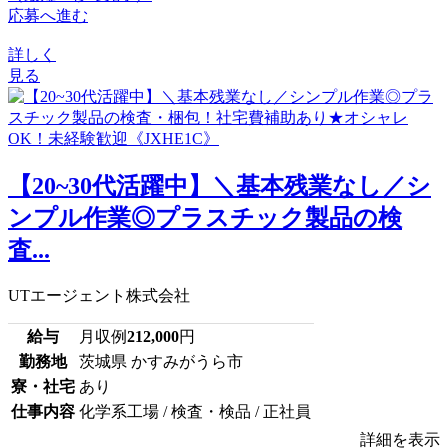
応募へ進む
詳しく
見る
【20~30代活躍中】＼基本残業なし／シ
ンプル作業◎プラスチック製品の検
査...
UTエージェント株式会社
給与
月収例
212,000
円
勤務地
茨城県 かすみがうら市
寮・社宅
あり
仕事内容
化学系工場 / 検査・検品 / 正社員
詳細を表示