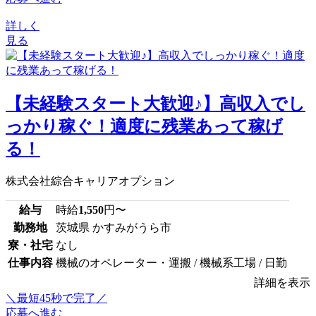
詳しく
見る
【未経験スタート大歓迎♪】高収入でし
っかり稼ぐ！適度に残業あって稼げ
る！
株式会社綜合キャリアオプション
給与
時給
1,550
円〜
勤務地
茨城県 かすみがうら市
寮・社宅
なし
仕事内容
機械のオペレーター・運搬 / 機械系工場 / 日勤
詳細を表示
＼最短45秒で完了／
応募へ進む