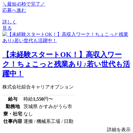
＼最短45秒で完了／
応募へ進む
詳しく
見る
【未経験スタートOK！】高収入ワー
ク！ちょこっと残業あり♪若い世代も活
躍中！
株式会社綜合キャリアオプション
給与
時給
1,550
円〜
勤務地
茨城県 かすみがうら市
寮・社宅
なし
仕事内容
運搬 / 機械系工場 / 日勤
詳細を表示