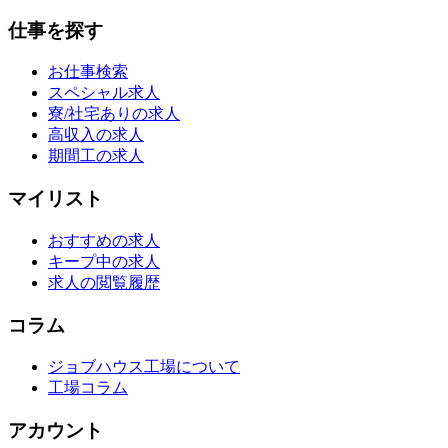
仕事を探す
お仕事検索
スペシャル求人
寮/社宅ありの求人
高収入の求人
期間工の求人
マイリスト
おすすめの求人
キープ中の求人
求人の閲覧履歴
コラム
ジョブハウス工場について
工場コラム
アカウント