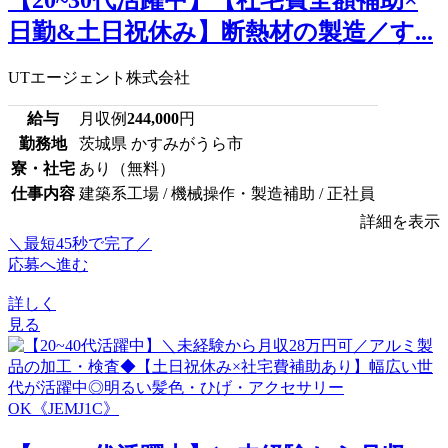
日勤&土日祝休み】断熱材の製造／す...
UTエージェント株式会社
給与
月収例
244,000
円
勤務地
茨城県 かすみがうら市
寮・社宅
あり（無料）
仕事内容
建築系工場 / 機械操作・製造補助 / 正社員
詳細を表示
＼最短45秒で完了／
応募へ進む
詳しく
見る