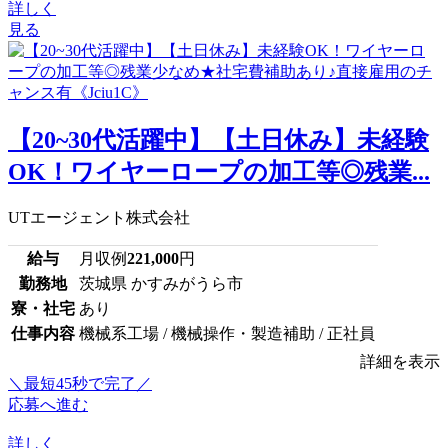
詳しく
見る
【20~30代活躍中】【土日休み】未経験
OK！ワイヤーロープの加工等◎残業...
UTエージェント株式会社
給与
月収例
221,000
円
勤務地
茨城県 かすみがうら市
寮・社宅
あり
仕事内容
機械系工場 / 機械操作・製造補助 / 正社員
詳細を表示
＼最短45秒で完了／
応募へ進む
詳しく