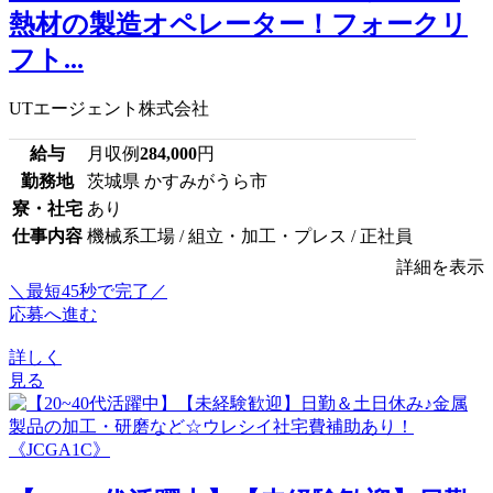
熱材の製造オペレーター！フォークリ
フト...
UTエージェント株式会社
給与
月収例
284,000
円
勤務地
茨城県 かすみがうら市
寮・社宅
あり
仕事内容
機械系工場 / 組立・加工・プレス / 正社員
詳細を表示
＼最短45秒で完了／
応募へ進む
詳しく
見る