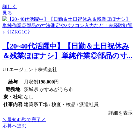
詳しく
見る
【20~40代活躍中】【日勤＆土日祝休み
＆残業ほぼナシ】単純作業◎部品の寸...
UTエージェント株式会社
給与
月収例
198,000
円
勤務地
茨城県 かすみがうら市
寮・社宅
なし
仕事内容
建築系工場 / 検査・検品 / 派遣社員
詳細を表示
＼最短45秒で完了／
応募へ進む