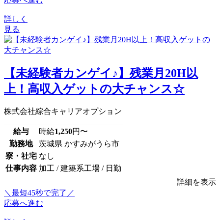
詳しく
見る
【未経験者カンゲイ♪】残業月20H以
上！高収入ゲットの大チャンス☆
株式会社綜合キャリアオプション
給与
時給
1,250
円〜
勤務地
茨城県 かすみがうら市
寮・社宅
なし
仕事内容
加工 / 建築系工場 / 日勤
詳細を表示
＼最短45秒で完了／
応募へ進む