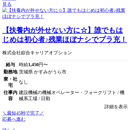
見る
【扶養内が外せない方に☆】誰でもは
じめは初心者♪残業ほぼナシでプラ充！
株式会社綜合キャリアオプション
給与
時給
1,450
円〜
勤務地
茨城県 かすみがうら市
寮・社
なし
宅
仕事内
建設機械の機械オペレーター・フォークリフト / 機
容
械系工場 / 日勤
詳細を表示
＼最短45秒で完了／
応募へ進む