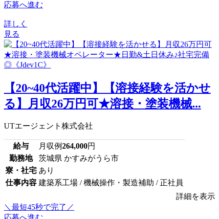
応募へ進む
詳しく
見る
【20~40代活躍中】【溶接経験を活かせ
る】月収26万円可★溶接・塗装機械...
UTエージェント株式会社
給与
月収例
264,000
円
勤務地
茨城県 かすみがうら市
寮・社宅
あり
仕事内容
建築系工場 / 機械操作・製造補助 / 正社員
詳細を表示
＼最短45秒で完了／
応募へ進む