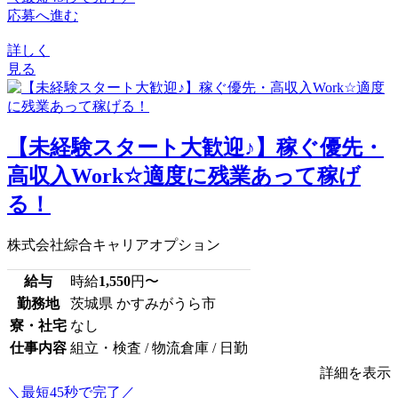
応募へ進む
詳しく
見る
【未経験スタート大歓迎♪】稼ぐ優先・
高収入Work☆適度に残業あって稼げ
る！
株式会社綜合キャリアオプション
給与
時給
1,550
円〜
勤務地
茨城県 かすみがうら市
寮・社宅
なし
仕事内容
組立・検査 / 物流倉庫 / 日勤
詳細を表示
＼最短45秒で完了／