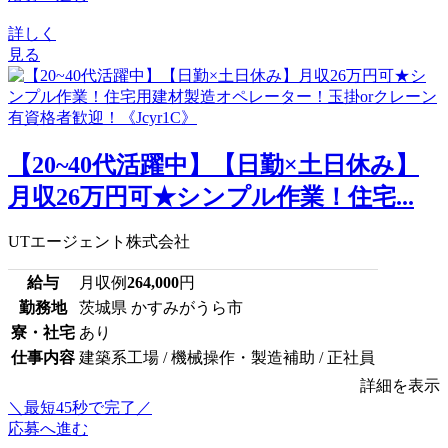
詳しく
見る
【20~40代活躍中】【日勤×土日休み】
月収26万円可★シンプル作業！住宅...
UTエージェント株式会社
給与
月収例
264,000
円
勤務地
茨城県 かすみがうら市
寮・社宅
あり
仕事内容
建築系工場 / 機械操作・製造補助 / 正社員
詳細を表示
＼最短45秒で完了／
応募へ進む