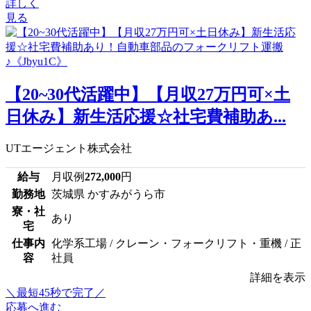
詳しく
見る
【20~30代活躍中】【月収27万円可×土
日休み】新生活応援☆社宅費補助あ...
UTエージェント株式会社
給与
月収例
272,000
円
勤務地
茨城県 かすみがうら市
寮・社
あり
宅
仕事内
化学系工場 / クレーン・フォークリフト・重機 / 正
容
社員
詳細を表示
＼最短45秒で完了／
応募へ進む