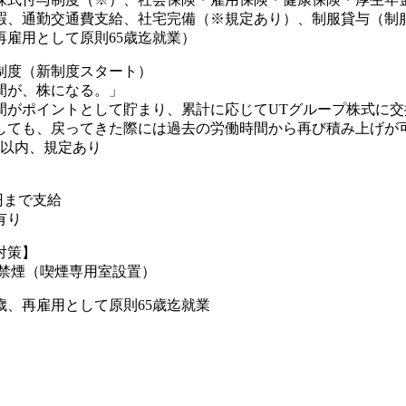
暇、通勤交通費支給、社宅完備（※規定あり）、制服貸与（制
再雇用として原則65歳迄就業）
制度（新制度スタート）
間が、株になる。」
間がポイントとして貯まり、累計に応じてUTグループ株式に交
しても、戻ってきた際には過去の労働時間から再び積み上げが可
年以内、規定あり
0円まで支給
有り
対策】
則禁煙（喫煙専用室設置）
歳、再雇用として原則65歳迄就業