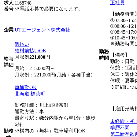
正社員
求人
1168748
※電話応募で必要になります。
番号
【勤務時間
①07:30~15:4
②08:00~16:1
UTエージェント株式会社
企業
③08:45~17:0
④10:45~19:0
※勤務時間
週払い
給料前払いOK
勤務
【備考】
月収例
221,000
円
時間
給与
勤務：日勤
詳細
休憩：1回 計
月給：215,000円～
休日：週休2
月収例：221,000円(月給＋各種手当)
休暇：夏季
※詳細につ
車通勤OK
北海道
標茶町
勤務詳細：川上郡標茶町
【雇用形態
通勤方法：車
最寄り駅：磯分内駅から車1分・徒歩
未経験・初
6分
学歴不問
※構内の（無料）駐車場利用OK
勤務
第二新卒歓