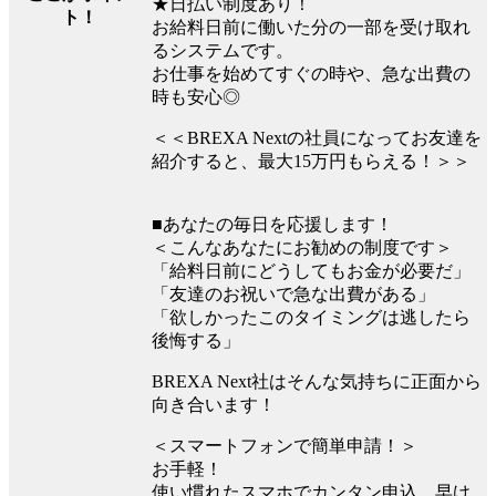
★日払い制度あり！
ト！
お給料日前に働いた分の一部を受け取れ
るシステムです。
お仕事を始めてすぐの時や、急な出費の
時も安心◎
＜＜BREXA Nextの社員になってお友達を
紹介すると、最大15万円もらえる！＞＞
■あなたの毎日を応援します！
＜こんなあなたにお勧めの制度です＞
「給料日前にどうしてもお金が必要だ」
「友達のお祝いで急な出費がある」
「欲しかったこのタイミングは逃したら
後悔する」
BREXA Next社はそんな気持ちに正面から
向き合います！
＜スマートフォンで簡単申請！＞
お手軽！
使い慣れたスマホでカンタン申込、早け