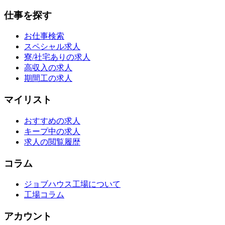
仕事を探す
お仕事検索
スペシャル求人
寮/社宅ありの求人
高収入の求人
期間工の求人
マイリスト
おすすめの求人
キープ中の求人
求人の閲覧履歴
コラム
ジョブハウス工場について
工場コラム
アカウント