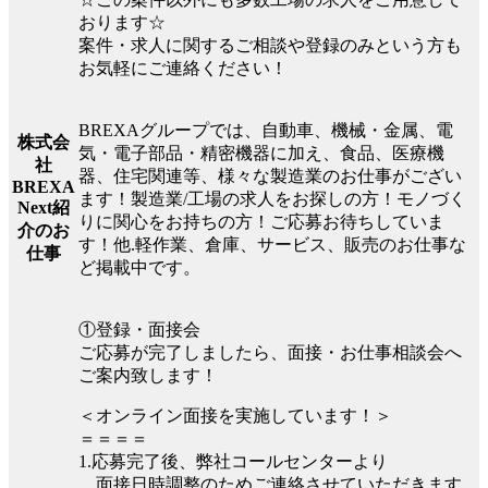
おります☆
案件・求人に関するご相談や登録のみという方も
お気軽にご連絡ください！
BREXAグループでは、自動車、機械・金属、電
株式会
気・電子部品・精密機器に加え、食品、医療機
社
器、住宅関連等、様々な製造業のお仕事がござい
BREXA
ます！製造業/工場の求人をお探しの方！モノづく
Next紹
りに関心をお持ちの方！ご応募お待ちしていま
介のお
す！他.軽作業、倉庫、サービス、販売のお仕事な
仕事
ど掲載中です。
①登録・面接会
ご応募が完了しましたら、面接・お仕事相談会へ
ご案内致します！
＜オンライン面接を実施しています！＞
＝＝＝＝
1.応募完了後、弊社コールセンターより
面接日時調整のためご連絡させていただきます