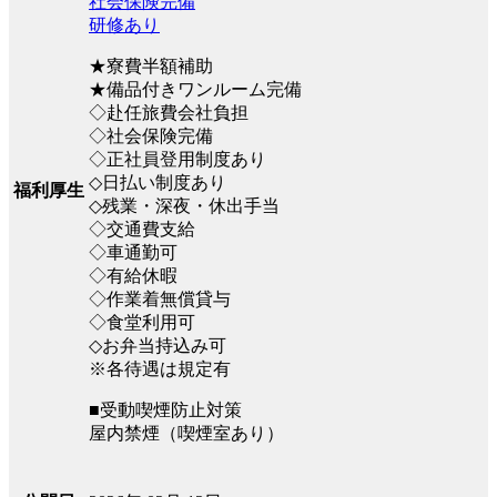
社会保険完備
研修あり
★寮費半額補助
★備品付きワンルーム完備
◇赴任旅費会社負担
◇社会保険完備
◇正社員登用制度あり
◇日払い制度あり
福利厚生
◇残業・深夜・休出手当
◇交通費支給
◇車通勤可
◇有給休暇
◇作業着無償貸与
◇食堂利用可
◇お弁当持込み可
※各待遇は規定有
■受動喫煙防止対策
屋内禁煙（喫煙室あり）