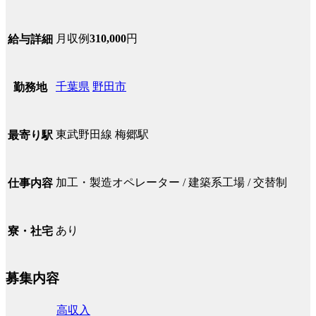
月収例
310,000
円
給与詳細
千葉県
野田市
勤務地
東武野田線 梅郷駅
最寄り駅
加工・製造オペレーター / 建築系工場 / 交替制
仕事内容
あり
寮・社宅
募集内容
高収入