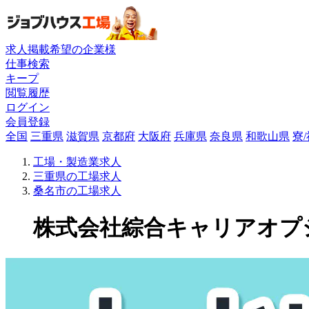
求人掲載希望の企業様
仕事検索
キープ
閲覧履歴
ログイン
会員登録
全国
三重県
滋賀県
京都府
大阪府
兵庫県
奈良県
和歌山県
寮
工場・製造業求人
三重県の工場求人
桑名市の工場求人
株式会社綜合キャリアオプショ