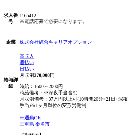
求人番
1165412
※電話応募で必要になります。
号
株式会社綜合キャリアオプション
企業
高収入
週払い
日払い
月収例
370,000
円
給与詳
細
時給：1600～2000円
時給備考：※深夜手当含む
月収例備考：37万円以上可(10時間20分×21日+深夜
手当)※1ヶ月単位の変形労働制
車通勤OK
三重県
桑名市