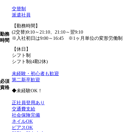
交替制
派遣社員
【勤務時間】
(2交替)9:10～21:10、21:10～翌9:10
勤務
※入社初日は9:00～16:45 ※1ヶ月単位の変形労働制
時間
【休日】
シフト制
シフト制(4勤2休)
未経験・初心者も歓迎
第二新卒歓迎
必須
資格
◆未経験OK！
正社員登用あり
交通費支給
社会保険完備
ネイルOK
ピアスOK