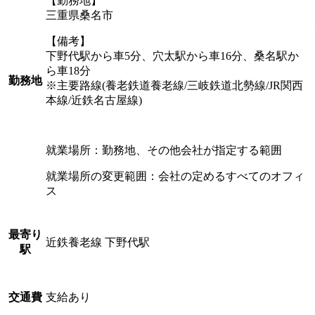
【勤務地】
三重県桑名市
【備考】
下野代駅から車5分、穴太駅から車16分、桑名駅か
ら車18分
勤務地
※主要路線(養老鉄道養老線/三岐鉄道北勢線/JR関西
本線/近鉄名古屋線)
就業場所：勤務地、その他会社が指定する範囲
就業場所の変更範囲：会社の定めるすべてのオフィ
ス
最寄り
近鉄養老線 下野代駅
駅
支給あり
交通費