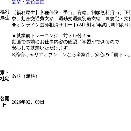
髪型・髪色自由
福利
【福利厚生】各種保険・手当、有給、制服無料貸与、正
厚生
寮、赴任交通費支給、通勤交通費別途支給 ※規定・支
◆オンライン医師相談サポート(24H対応)◆試用期間あり(1
★就業前トレーニング：前トレ付！★
動画で事前にお仕事内容の確認／学習ができるので
安心して就業いただけます！
※綜合キャリアオプションなら全案件、安心の「前トレ
寮・
あり（無料）
社宅
公開
2026年02月09日
日