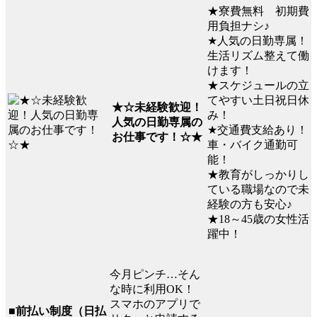
★寮費無料 初期費
用負担ナシ♪
★人気の日勤専属！
生活リズム整えて働
けます！
★スケジュールの立
てやすい土日祝日休
★☆未経験歓迎！
み！
人気の日勤専属の
★交通費支給あり！
お仕事です！☆★
車・バイク通勤可
能！
★教育がしっかりし
ている職場なので未
経験の方も安心♪
★18～45歳の女性活
躍中！
今月ピンチ…そん
な時に利用OK！
スマホのアプリで
■前払い制度（日払