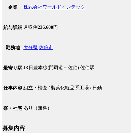
株式会社ワールドインテック
企業
月収例
236,600
円
給与詳細
大分県
佐伯市
勤務地
JR日豊本線(門司港～佐伯) 佐伯駅
最寄り駅
組立・検査 / 製薬化粧品系工場 / 日勤
仕事内容
あり（無料）
寮・社宅
募集内容