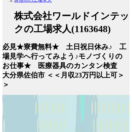
佐伯市の工場求人
株式会社ワールドインテッ
クの工場求人(1163648)
必見★寮費無料★ 土日祝日休み♪ 工
場見学へ行ってみよう♪モノづくりの
お仕事★ 医療器具のカンタン検査
大分県佐伯市 ＜＜月収23万円以上可＞
＞