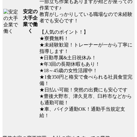
一部立ち作業もありますが殆どが座っての
作業です♪
安定の
教育がしっかりしている職場なので未経験
大手企
者でも安心です！
業で働
く
【人気のポイント！】
★寮費無料！
★未経験歓迎！トレーナーが一から丁寧に
指導します！
★日勤専属&土日祝休み！
★年3回の長期休暇もあり！
★18～45歳の女性活躍中！
★1食350円と格安で食べられる社員食堂完
備！
★日払い可能！突然の出費にも安心です
★豊後大野市、津久見市、臼杵市などから
も通勤可能！
★車、バイク通勤OK！通勤手当規定支
給！