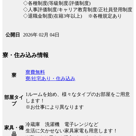
◇各種制度(等級制度/評価制度)
◇人事評価制度/キャリア教育制度/正社員登用制度
◇退職金制度(在籍3年以上) ※各種規定あり
2026年 02月 04日
公開日
寮・住み込み情報
寮費無料
寮
寮/社宅あり・住み込み
1ルームを始め、様々なタイプのお部屋をご用意
部屋タイ
します！
プ
※お仕事により異なります
冷蔵庫 洗濯機 電子レンジなど
家具・備
生活に欠かせない家具家電も用意します！
品