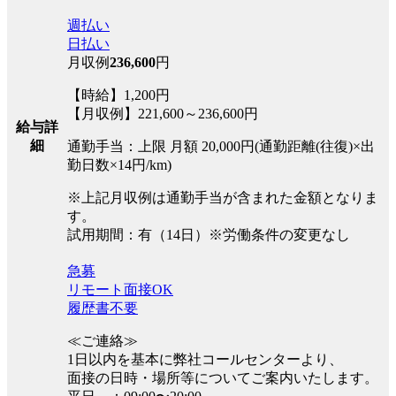
週払い
日払い
月収例
236,600
円
【時給】1,200円
【月収例】221,600～236,600円
給与詳
細
通勤手当：上限 月額 20,000円(通勤距離(往復)×出
勤日数×14円/km)
※上記月収例は通勤手当が含まれた金額となりま
す。
試用期間：有（14日）※労働条件の変更なし
急募
リモート面接OK
履歴書不要
≪ご連絡≫
1日以内を基本に弊社コールセンターより、
面接の日時・場所等についてご案内いたします。