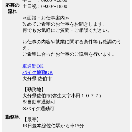
平日 ：09:00〜20:00
応募の
土日祝：09:00〜18:00
流れ
≪面談・お仕事案内≫
改めてご希望のお仕事をお聞きします。
何でもお気軽にご質問・ご相談ください。
お仕事の内容や就業に関する条件等も確認のう
え、
ご希望に合ったお仕事のご説明を行います。
車通勤OK
バイク通勤OK
大分県 佐伯市
【勤務地】
大分県佐伯市(弥生大字小田１０７７)
※自動車通勤可
※バイク通勤可
勤務地
【最寄】
JR日豊本線佐伯駅から車15分