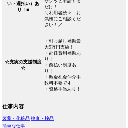
サクッと申請する
い・週払い）あ
だけ！
り！■
＼利用者続々！お
気軽にご相談くだ
さい！／
・引っ越し補助最
大5万円支給！
・赴任費用補助あ
り！
☆充実の支援制度
・前払い制度あ
☆
り！
・敷金礼金仲介手
数料不要です！
・資格手当あり！
仕事内容
製薬・化粧品
検査・検品
簡単な仕事