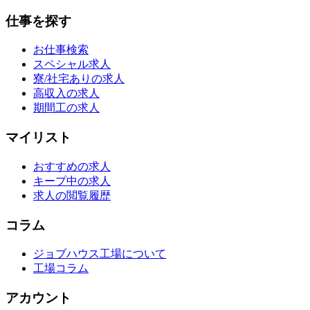
仕事を探す
お仕事検索
スペシャル求人
寮/社宅ありの求人
高収入の求人
期間工の求人
マイリスト
おすすめの求人
キープ中の求人
求人の閲覧履歴
コラム
ジョブハウス工場について
工場コラム
アカウント