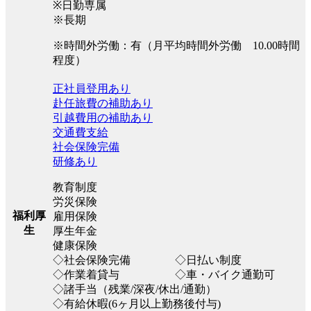
※日勤専属
※長期
※時間外労働：有（月平均時間外労働 10.00時間
程度）
正社員登用あり
赴任旅費の補助あり
引越費用の補助あり
交通費支給
社会保険完備
研修あり
教育制度
労災保険
福利厚
雇用保険
生
厚生年金
健康保険
◇社会保険完備 ◇日払い制度
◇作業着貸与 ◇車・バイク通勤可
◇諸手当（残業/深夜/休出/通勤）
◇有給休暇(6ヶ月以上勤務後付与)