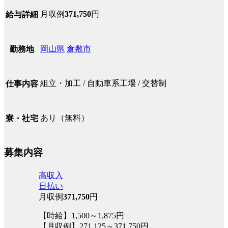
月収例
371,750
円
給与詳細
岡山県
倉敷市
勤務地
組立・加工 / 自動車系工場 / 交替制
仕事内容
あり（無料）
寮・社宅
募集内容
高収入
日払い
月収例
371,750
円
【時給】1,500～1,875円
【月収例】271,125～371,750円