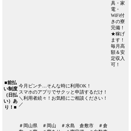
具・家
電・
WiFi付
きの寮
完備！
★稼げ
ます！
毎月高
額＆安
定収入
可！
■前払
今月ピンチ…そんな時に利用OK！
い制度
スマホのアプリでサクッと申請するだけ！
（日払
＼利用者続々！お気軽にご相談ください！
い）あ
／
り！■
＃岡山県 ＃岡山 ＃水島 倉敷市 ＃倉