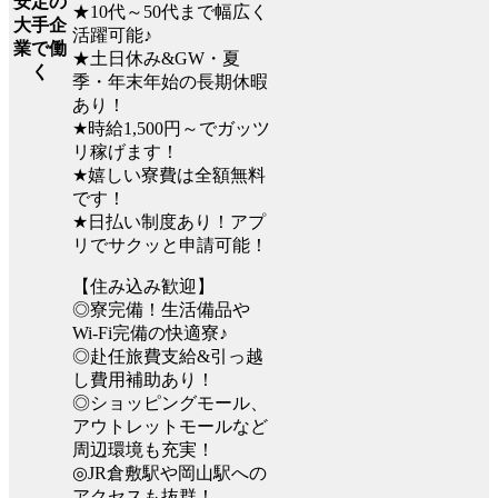
安定の
★10代～50代まで幅広く
大手企
活躍可能♪
業で働
★土日休み&GW・夏
く
季・年末年始の長期休暇
あり！
★時給1,500円～でガッツ
リ稼げます！
★嬉しい寮費は全額無料
です！
★日払い制度あり！アプ
リでサクッと申請可能！
【住み込み歓迎】
◎寮完備！生活備品や
Wi-Fi完備の快適寮♪
◎赴任旅費支給&引っ越
し費用補助あり！
◎ショッピングモール、
アウトレットモールなど
周辺環境も充実！
◎JR倉敷駅や岡山駅への
アクセスも抜群！