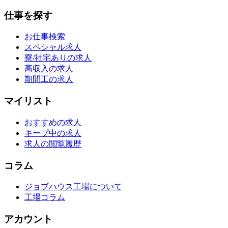
仕事を探す
お仕事検索
スペシャル求人
寮/社宅ありの求人
高収入の求人
期間工の求人
マイリスト
おすすめの求人
キープ中の求人
求人の閲覧履歴
コラム
ジョブハウス工場について
工場コラム
アカウント