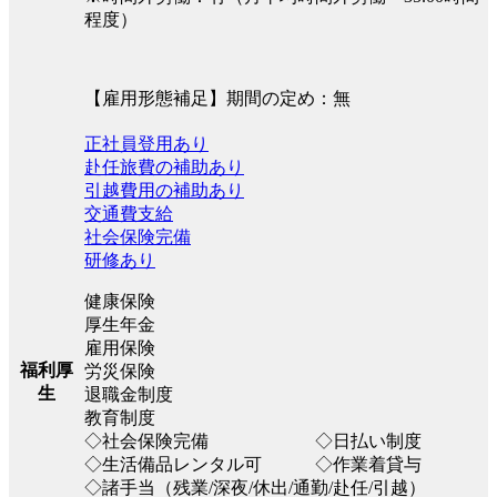
程度）
【雇用形態補足】期間の定め：無
正社員登用あり
赴任旅費の補助あり
引越費用の補助あり
交通費支給
社会保険完備
研修あり
健康保険
厚生年金
雇用保険
福利厚
労災保険
生
退職金制度
教育制度
◇社会保険完備 ◇日払い制度
◇生活備品レンタル可 ◇作業着貸与
◇諸手当（残業/深夜/休出/通勤/赴任/引越）