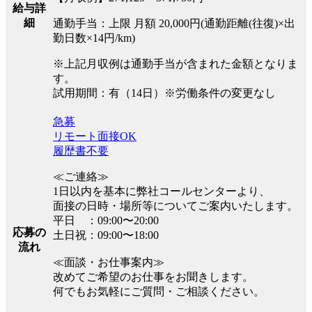
給与詳
細
通勤手当：上限 月額 20,000円(通勤距離(往復)×出
勤日数×14円/km)
※上記月収例は通勤手当が含まれた金額となりま
す。
試用期間：有（14日）※労働条件の変更なし
急募
リモート面接OK
履歴書不要
≪ご連絡≫
1日以内を基本に弊社コールセンターより、
面接の日時・場所等についてご案内いたします。
平日 ：09:00〜20:00
応募の
土日祝：09:00〜18:00
流れ
≪面談・お仕事案内≫
改めてご希望のお仕事をお聞きします。
何でもお気軽にご質問・ご相談ください。