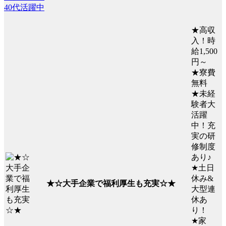
40代活躍中
★高収
入！時
給1,500
円～
★寮費
無料
★未経
験者大
活躍
中！充
実の研
修制度
あり♪
★土日
休み&
★☆大手企業で福利厚生も充実☆★
大型連
休あ
り！
★家