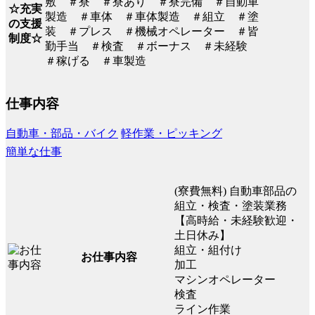
敷 ＃寮 ＃寮あり ＃寮完備 ＃自動車
☆充実
製造 ＃車体 ＃車体製造 ＃組立 ＃塗
の支援
装 ＃プレス ＃機械オペレーター ＃皆
制度☆
勤手当 ＃検査 ＃ボーナス ＃未経験
＃稼げる ＃車製造
仕事内容
自動車・部品・バイク
軽作業・ピッキング
簡単な仕事
(寮費無料) 自動車部品の
組立・検査・塗装業務
【高時給・未経験歓迎・
土日休み】
組立・組付け
お仕事内容
加工
マシンオペレーター
検査
ライン作業