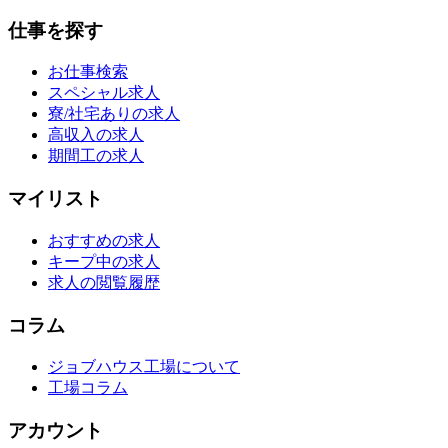
仕事を探す
お仕事検索
スペシャル求人
寮/社宅ありの求人
高収入の求人
期間工の求人
マイリスト
おすすめの求人
キープ中の求人
求人の閲覧履歴
コラム
ジョブハウス工場について
工場コラム
アカウント