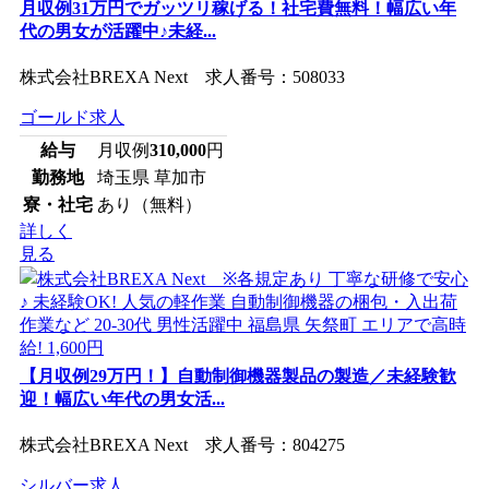
月収例31万円でガッツリ稼げる！社宅費無料！幅広い年
代の男女が活躍中♪未経...
株式会社BREXA Next 求人番号：508033
ゴールド求人
給与
月収例
310,000
円
勤務地
埼玉県 草加市
寮・社宅
あり（無料）
詳しく
見る
【月収例29万円！】自動制御機器製品の製造／未経験歓
迎！幅広い年代の男女活...
株式会社BREXA Next 求人番号：804275
シルバー求人