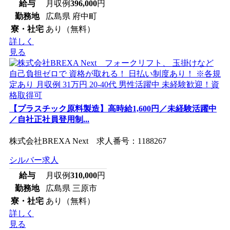
給与
月収例
396,000
円
勤務地
広島県 府中町
寮・社宅
あり（無料）
詳しく
見る
【プラスチック原料製造】高時給1,600円／未経験活躍中
／自社正社員登用制...
株式会社BREXA Next 求人番号：1188267
シルバー求人
給与
月収例
310,000
円
勤務地
広島県 三原市
寮・社宅
あり（無料）
詳しく
見る