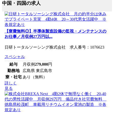
中国・四国の求人
【寮費無料◎】半導体製造設備の監視・メンテナンスの
お仕事／月収例27万円以...
日研トータルソーシング株式会社 求人番号：1076623
スペシャル
給与
月収例
279,000
円
勤務地
広島県 東広島市
寮・社宅
あり（無料）
詳しく
見る