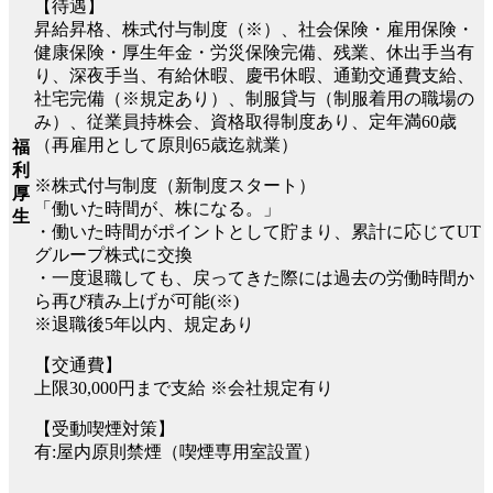
【待遇】
昇給昇格、株式付与制度（※）、社会保険・雇用保険・
健康保険・厚生年金・労災保険完備、残業、休出手当有
り、深夜手当、有給休暇、慶弔休暇、通勤交通費支給、
社宅完備（※規定あり）、制服貸与（制服着用の職場の
み）、従業員持株会、資格取得制度あり、定年満60歳
（再雇用として原則65歳迄就業）
福
利
※株式付与制度（新制度スタート）
厚
「働いた時間が、株になる。」
生
・働いた時間がポイントとして貯まり、累計に応じてUT
グループ株式に交換
・一度退職しても、戻ってきた際には過去の労働時間か
ら再び積み上げが可能(※)
※退職後5年以内、規定あり
【交通費】
上限30,000円まで支給 ※会社規定有り
【受動喫煙対策】
有:屋内原則禁煙（喫煙専用室設置）