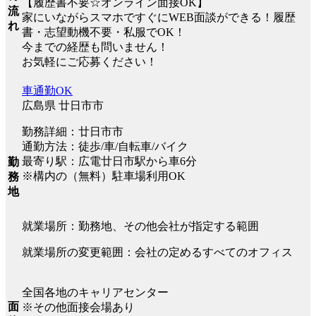
【履歴書不要☆オンライン面接OK】
流
家にいながらスマホですぐにWEB面談ができる！履歴
れ
書・志望動機不要・私服でOK！
今までの経歴も問いません！
お気軽にご応募ください！
車通勤OK
広島県 廿日市市
勤務詳細：廿日市市
通勤方法：徒歩/車/自転車/バイク
最寄り駅：広電廿日市駅から車6分
勤
※構内の（無料）駐車場利用OK
務
地
就業場所：勤務地、その他会社が指定する範囲
就業場所の変更範囲：会社の定めるすべてのオフィス
全国各地のキャリアセンター
面
※その他面接会場あり