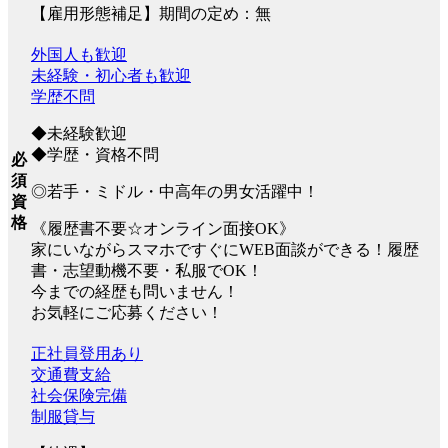
【雇用形態補足】期間の定め：無
外国人も歓迎
未経験・初心者も歓迎
学歴不問
◆未経験歓迎
◆学歴・資格不問
必
須
◎若手・ミドル・中高年の男女活躍中！
資
格
《履歴書不要☆オンライン面接OK》
家にいながらスマホですぐにWEB面談ができる！履歴
書・志望動機不要・私服でOK！
今までの経歴も問いません！
お気軽にご応募ください！
正社員登用あり
交通費支給
社会保険完備
制服貸与