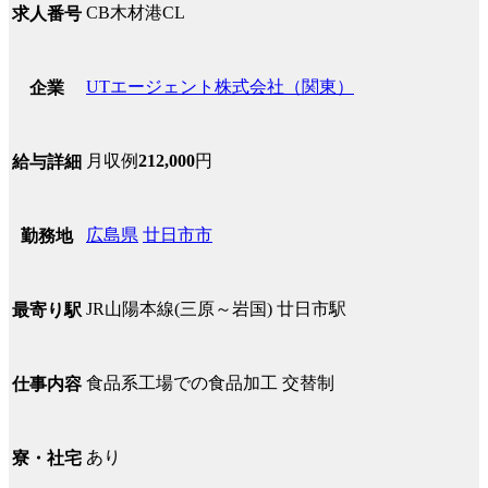
CB木材港CL
求人番号
UTエージェント株式会社（関東）
企業
月収例
212,000
円
給与詳細
広島県
廿日市市
勤務地
JR山陽本線(三原～岩国) 廿日市駅
最寄り駅
食品系工場での食品加工 交替制
仕事内容
あり
寮・社宅