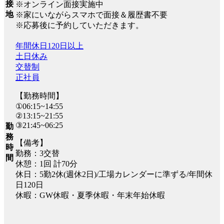
接
※オンライン面接実施中
地
※家にいながらスマホで面接＆履歴書不要
※応募後に予約していただきます。
年間休日120日以上
土日休み
交替制
正社員
【勤務時間】
①06:15~14:55
②13:15~21:55
③21:45~06:25
勤
務
【備考】
時
勤務：3交替
間
休憩：1回 計70分
休日：5勤2休(週休2日)/工場カレンダーに準ずる/年間休
日120日
休暇：GW休暇・夏季休暇・年末年始休暇