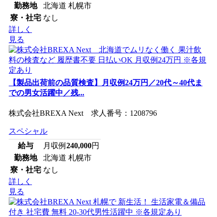
勤務地
北海道 札幌市
寮・社宅
なし
詳しく
見る
【製品出荷前の品質検査】月収例24万円／20代～40代ま
での男女活躍中／残...
株式会社BREXA Next 求人番号：1208796
スペシャル
給与
月収例
240,000
円
勤務地
北海道 札幌市
寮・社宅
なし
詳しく
見る