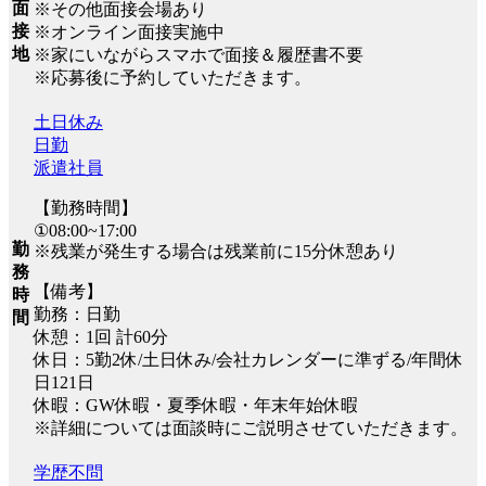
面
※その他面接会場あり
接
※オンライン面接実施中
地
※家にいながらスマホで面接＆履歴書不要
※応募後に予約していただきます。
土日休み
日勤
派遣社員
【勤務時間】
①08:00~17:00
勤
※残業が発生する場合は残業前に15分休憩あり
務
【備考】
時
勤務：日勤
間
休憩：1回 計60分
休日：5勤2休/土日休み/会社カレンダーに準ずる/年間休
日121日
休暇：GW休暇・夏季休暇・年末年始休暇
※詳細については面談時にご説明させていただきます。
学歴不問