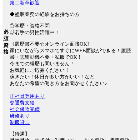
第二新卒歓迎
◆塗装業務の経験をお持ちの方
◎学歴・資格不問
必
◎若手の男性活躍中！
須
《履歴書不要☆オンライン面接OK》
資
家にいながらスマホですぐにWEB面談ができる！履歴
格
書・志望動機不要・私服でOK！
今までの経歴も問いません！
お気軽にご応募ください！
稼ぎたい！休日が多い方がいい！など
あなたの希望の働き方をお聞かせください♪
正社員登用あり
交通費支給
社会保険完備
研修あり
制服貸与
【待遇】