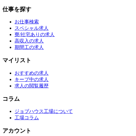
仕事を探す
お仕事検索
スペシャル求人
寮/社宅ありの求人
高収入の求人
期間工の求人
マイリスト
おすすめの求人
キープ中の求人
求人の閲覧履歴
コラム
ジョブハウス工場について
工場コラム
アカウント