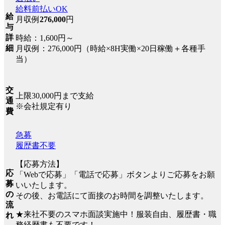
給料前払いOK
給
月収例
276,000
円
与
詳
時給：1,600円～
細
月収例：276,000円（時給×8H実働×20日稼働＋各種手
当）
交
上限30,000円まで支給
通
※会社規定有り
費
急募
履歴書不要
【応募方法】
応
「Webで応募」「電話で応募」ボタンよりご応募をお願
募
いいたします。
の
その後、お電話にて面接のお時間を調整いたします。
流
★来社不要のスマホ面談実施中！服装自由、履歴書・職
れ
務経歴書も不要です！