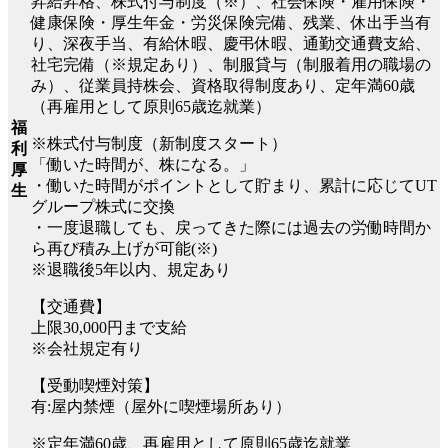
昇給昇格、株式付与制度（※）、社会保険・雇用保険・
健康保険・厚生年金・労災保険完備、残業、休出手当有
り、深夜手当、有給休暇、慶弔休暇、通勤交通費支給、
社宅完備（※規定あり）、制服貸与（制服着用の職場の
み）、従業員持株会、資格取得制度あり、定年満60歳
（再雇用として原則65歳迄就業）
福
※株式付与制度（新制度スタート）
利
「働いた時間が、株になる。」
厚
・働いた時間がポイントとして貯まり、累計に応じてUT
生
グループ株式に交換
・一度退職しても、戻ってきた際には過去の労働時間か
ら再び積み上げが可能(※)
※退職後5年以内、規定あり
【交通費】
上限30,000円まで支給
※会社規定有り
【受動喫煙対策】
有:屋内禁煙（屋外に喫煙場所あり）
※定年満60歳、再雇用として原則65歳迄就業