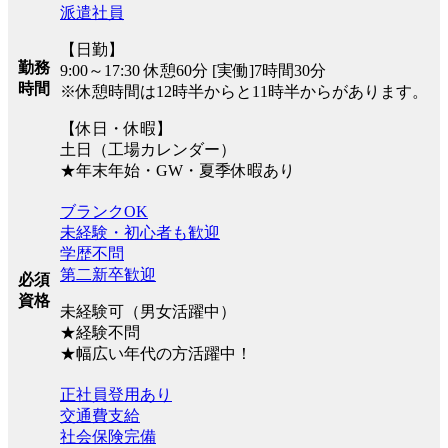
派遣社員
【日勤】
勤務
9:00～17:30 休憩60分 [実働]7時間30分
時間
※休憩時間は12時半からと11時半からがあります。
【休日・休暇】
土日（工場カレンダー）
★年末年始・GW・夏季休暇あり
ブランクOK
未経験・初心者も歓迎
学歴不問
第二新卒歓迎
必須
資格
未経験可（男女活躍中）
★経験不問
★幅広い年代の方活躍中！
正社員登用あり
交通費支給
社会保険完備