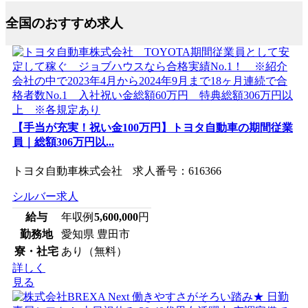
全国のおすすめ求人
【手当が充実！祝い金100万円】トヨタ自動車の期間従業
員｜総額306万円以...
トヨタ自動車株式会社 求人番号：616366
シルバー求人
給与
年収例
5,600,000
円
勤務地
愛知県 豊田市
寮・社宅
あり（無料）
詳しく
見る