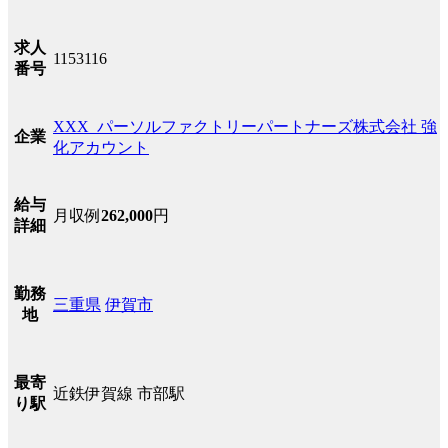
求人
1153116
番号
XXX_パーソルファクトリーパートナーズ株式会社 強
企業
化アカウント
給与
月収例
262,000
円
詳細
勤務
三重県
伊賀市
地
最寄
近鉄伊賀線 市部駅
り駅