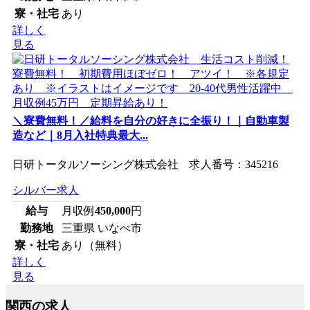
寮・社宅
あり
詳しく
見る
＼寮費無料！／給料を自分の好きに全振り！｜自動車製
造など｜8月入社特典最大...
日研トータルソーシング株式会社 求人番号：345216
シルバー求人
給与
月収例
450,000
円
勤務地
三重県 いなべ市
寮・社宅
あり（無料）
詳しく
見る
関西の求人