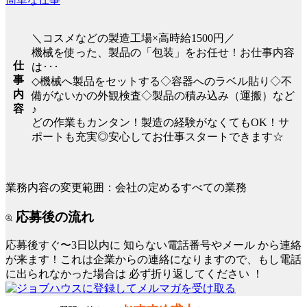
＼コスメなどの製造工場×高時給1500円／
機械を使った、製品の「包装」をお任せ！お仕事内容
仕
は･･･
事
◇機械へ製品をセットする◇容器へのラベル貼り◇不
内
備がないかの外観検査◇製品の積み込み（運搬）など
容
♪
どの作業もカンタン！製造の経験がなくてもOK！サ
ポートも充実◎安心してお仕事スタートできます☆
業務内容の変更範囲：会社の定めるすべての業務
応募後の流れ
応募後すぐ〜3日以内に
知らない電話番号やメール
から連絡
が来ます！これは企業からの連絡になりますので、もし電話
に出られなかった場合は
必ず折り返してください
！