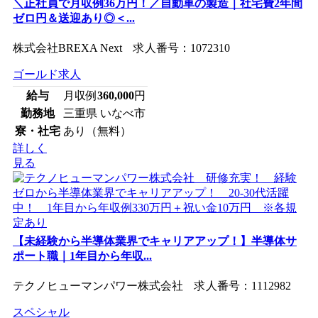
＼正社員で月収例36万円！／自動車の製造｜社宅費2年間
ゼロ円＆送迎あり◎＜...
株式会社BREXA Next 求人番号：1072310
ゴールド求人
給与
月収例
360,000
円
勤務地
三重県 いなべ市
寮・社宅
あり（無料）
詳しく
見る
【未経験から半導体業界でキャリアアップ！】半導体サ
ポート職｜1年目から年収...
テクノヒューマンパワー株式会社 求人番号：1112982
スペシャル