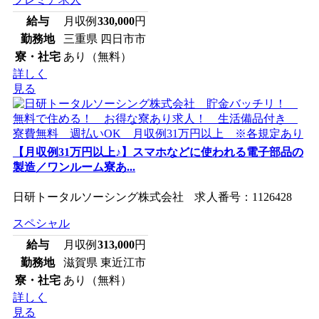
給与
月収例
330,000
円
勤務地
三重県 四日市市
寮・社宅
あり（無料）
詳しく
見る
【月収例31万円以上♪】スマホなどに使われる電子部品の
製造／ワンルーム寮あ...
日研トータルソーシング株式会社 求人番号：1126428
スペシャル
給与
月収例
313,000
円
勤務地
滋賀県 東近江市
寮・社宅
あり（無料）
詳しく
見る