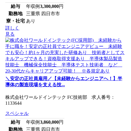
給与
年収例
3,300,000
円
勤務地
三重県 四日市市
寮・社宅
あり
詳しく
見る
＼安定の正社員雇用／【未経験からエンジニアへ！】半
導体の製造現場を支える技...
株式会社ワールドインテック FC技術部 求人番号：
1133644
スペシャル
給与
年収例
3,860,000
円
勤務地
三重県 四日市市