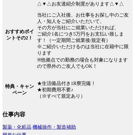
△▼△お友達紹介制度があります△▼△
当社にご入社後、お仕事をお探し中のご友
人・知人をご紹介いただいて、
その方が当社にご就業いただければ、
おすすめポイ
ご紹介1名につき5万円をお支払い致しま
ントその2！
す！（一定期間ご就業後/規定有）
※ご紹介いただけるのは当社に在籍中に限
ります
※他拠点での勤務の場合も対象になります
ので県外のご友人でもOK！
★生活備品付き1R寮完備！
特典・キャン
★初期費用不要♪
ペーン
（※すべて規定あり）
仕事内容
製薬・化粧品
機械操作・製造補助
簡単な仕事