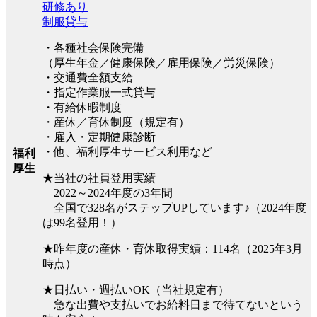
研修あり
制服貸与
・各種社会保険完備
（厚生年金／健康保険／雇用保険／労災保険）
・交通費全額支給
・指定作業服一式貸与
・有給休暇制度
・産休／育休制度（規定有）
・雇入・定期健康診断
・他、福利厚生サービス利用など
福利
厚生
★当社の社員登用実績
2022～2024年度の3年間
全国で328名がステップUPしています♪（2024年度
は99名登用！）
★昨年度の産休・育休取得実績：114名（2025年3月
時点）
★日払い・週払いOK（当社規定有）
急な出費や支払いでお給料日まで待てないという