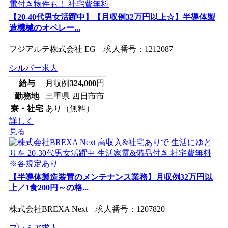
【20-40代男女活躍中】【月収例32万円以上☆】半導体製
造機械のオペレー...
フジアルテ株式会社 EG 求人番号：1212087
シルバー求人
給与
月収例
324,000
円
勤務地
三重県 四日市市
寮・社宅
あり（無料）
詳しく
見る
【半導体製造装置のメンテナンス業務】月収例32万円以
上／1食200円～の格...
株式会社BREXA Next 求人番号：1207820
プレミア求人