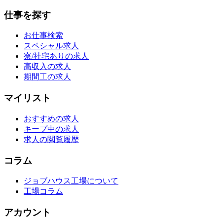
仕事を探す
お仕事検索
スペシャル求人
寮/社宅ありの求人
高収入の求人
期間工の求人
マイリスト
おすすめの求人
キープ中の求人
求人の閲覧履歴
コラム
ジョブハウス工場について
工場コラム
アカウント