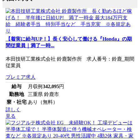
【着実に給与UP！】長く安心して働ける『Honda』の期
間従業員｜満了一時...
本田技研工業株式会社 鈴鹿製作所 求人番号：鈴鹿_期間
従業員
プレミア求人
給与
月収例
342,095
円
勤務地
三重県 鈴鹿市
寮・社宅
あり（無料）
詳しく
見る