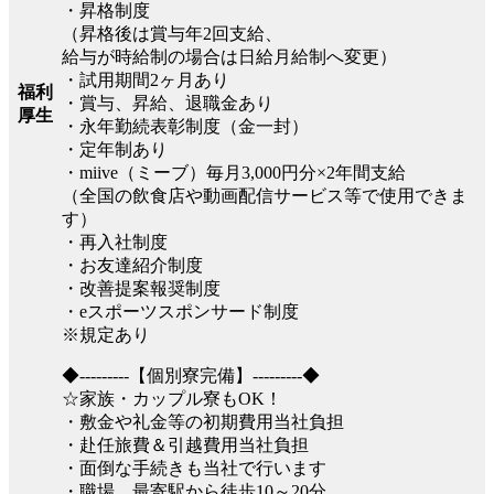
・昇格制度
（昇格後は賞与年2回支給、
給与が時給制の場合は日給月給制へ変更）
・試用期間2ヶ月あり
福利
・賞与、昇給、退職金あり
厚生
・永年勤続表彰制度（金一封）
・定年制あり
・miive（ミーブ）毎月3,000円分×2年間支給
（全国の飲食店や動画配信サービス等で使用できま
す）
・再入社制度
・お友達紹介制度
・改善提案報奨制度
・eスポーツスポンサード制度
※規定あり
◆---------【個別寮完備】---------◆
☆家族・カップル寮もOK！
・敷金や礼金等の初期費用当社負担
・赴任旅費＆引越費用当社負担
・面倒な手続きも当社で行います
・職場、最寄駅から徒歩10～20分