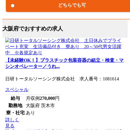
どちらでも可
大阪府でおすすめの求人
【未経験OK！】プラスチック包装容器の組立・検査・マ
シンオペレーター／うれ...
日研トータルソーシング株式会社 求人番号：1081614
スペシャル
給与
月収例
270,000
円
勤務地
大阪府 茨木市
寮・社宅
あり
詳しく
見る