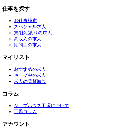
仕事を探す
お仕事検索
スペシャル求人
寮/社宅ありの求人
高収入の求人
期間工の求人
マイリスト
おすすめの求人
キープ中の求人
求人の閲覧履歴
コラム
ジョブハウス工場について
工場コラム
アカウント