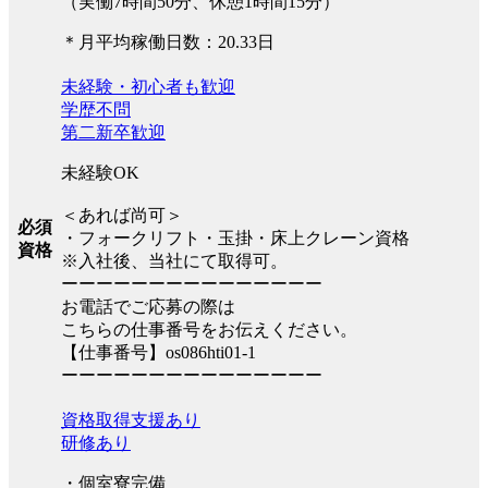
（実働7時間50分、休憩1時間15分）
＊月平均稼働日数：20.33日
未経験・初心者も歓迎
学歴不問
第二新卒歓迎
未経験OK
＜あれば尚可＞
必須
・フォークリフト・玉掛・床上クレーン資格
資格
※入社後、当社にて取得可。
ーーーーーーーーーーーーーーー
お電話でご応募の際は
こちらの仕事番号をお伝えください。
【仕事番号】os086hti01-1
ーーーーーーーーーーーーーーー
資格取得支援あり
研修あり
・個室寮完備