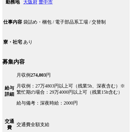
大阪府
豊中市
勤務地
袋詰め・梱包 / 電子部品系工場 / 交替制
仕事内容
あり
寮・社宅
募集内容
月収例
274,803
円
月収例：27万4803円以上可（残業5h、深夜含む）※
給与
繁忙期の場合：29万4000円以上可（残業15h含む）
詳細
給与備考：深夜時給：2000円
交通
交通費全額支給
費