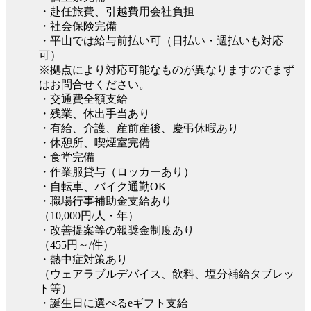
・赴任旅費、引越費用会社負担
・社会保険完備
・平山では給与前払い可（日払い・週払いも対応
可）
※拠点により対応可能なものが異なりますのでまず
はお問合せください。
・交通費全額支給
・残業、休出手当あり
・有給、介護、産前産後、慶弔休暇あり
・休憩所、喫煙室完備
・食堂完備
・作業服貸与（ロッカーあり）
・自転車、バイク通勤OK
・職場行事補助金支給あり
（10,000円/人・年）
・改善提案等の報奨金制度あり
（455円～/件）
・熱中症対策あり
（ウェアラブルデバイス、飲料、塩分補給タブレッ
ト等）
・誕生日に選べるeギフト支給